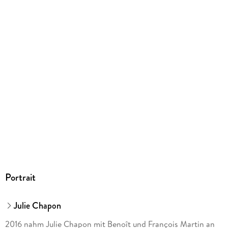
ISBN
9783833886775
Herstelleradresse
GRÄFE UND UNZER VERLAG GmbH, Grillparzerstraße 8,
81675 München, hallo@gu.de
Portrait
Julie Chapon
2016 nahm Julie Chapon mit Benoît und François Martin an