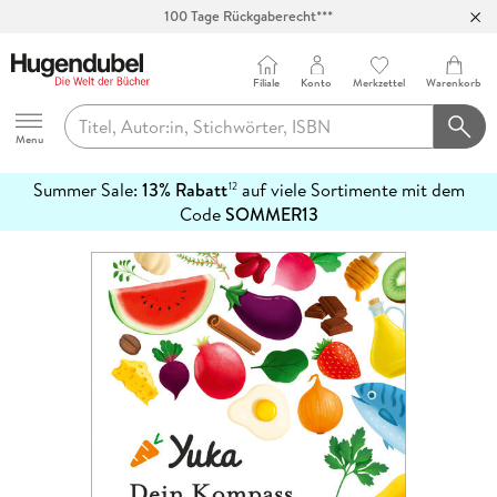
100 Tage Rückgaberecht***
Abholung in über 100 Filialen
Filiale
Konto
Merkzettel
Warenkorb
Hugendubel
Menu
Summer Sale:
13% Rabatt
auf viele Sortimente mit dem
12
mehr
Code
SOMMER13
erfahren