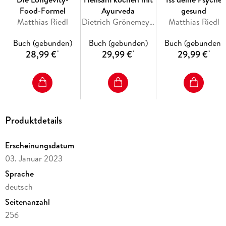
Food-Formel
Ayurveda
gesund
Julie Chapon
Matthias Riedl
Dietrich Grönemeyer, Volker Mehl
Matthias Riedl
Anthony Berthou
Yuka: ein wunderbares Abenteuer
Buch (gebunden)
Buch (gebunden)
Buch (gebunden)
Grundlagen unserer Ernährung
28,99 €
29,99 €
29,99 €
*
*
*
Perfekter Start in acht Schritten
Das ideale Frühstück
Das ideale Mittagessen
Der perfekte Snack
Das ideale Abendessen
Bunte Rezepte der Saison
Produktdetails
Erscheinungsdatum
03. Januar 2023
Sprache
deutsch
Seitenanzahl
256