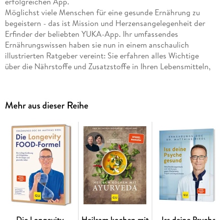
erfolgreichen App.
Möglichst viele Menschen für eine gesunde Ernährung zu
begeistern - das ist Mission und Herzensangelegenheit der
Erfinder der beliebten YUKA-App. Ihr umfassendes
Ernährungswissen haben sie nun in einem anschaulich
illustrierten Ratgeber vereint: Sie erfahren alles Wichtige
über die Nährstoffe und Zusatzstoffe in Ihren Lebensmitteln,
wie Sie Etiketten von Supermarktware richtig lesen, welche
Verbraucher-Siegel Ihnen beim Einkauf Orientierung bieten,
was es beim Kochen zu beachten gilt, wie sie nachhaltig in
Mehr aus dieser Reihe
der Küche haushalten und natürlich auch, was eine gesunde
Mahlzeit ausmacht. Ein Grundlagenbuch, das richtig Spaß
macht, gesunde Ernährung für sich zu entdecken. 35
saisonale Rezepte runden dieses stimmige Gesamtkonzept
ab.
Inhaltsverzeichnis
Hinweis zur Optimierung
Impressum
Die Longevity-
Heilsam kochen mit
Iss deine Psyche
Wichtiger Hinweis