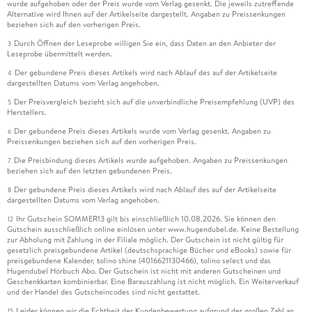
wurde aufgehoben oder der Preis wurde vom Verlag gesenkt. Die jeweils zutreffende
Alternative wird Ihnen auf der Artikelseite dargestellt. Angaben zu Preissenkungen
beziehen sich auf den vorherigen Preis.
Durch Öffnen der Leseprobe willigen Sie ein, dass Daten an den Anbieter der
3
Leseprobe übermittelt werden.
Der gebundene Preis dieses Artikels wird nach Ablauf des auf der Artikelseite
4
dargestellten Datums vom Verlag angehoben.
Der Preisvergleich bezieht sich auf die unverbindliche Preisempfehlung (UVP) des
5
Herstellers.
Der gebundene Preis dieses Artikels wurde vom Verlag gesenkt. Angaben zu
6
Preissenkungen beziehen sich auf den vorherigen Preis.
Die Preisbindung dieses Artikels wurde aufgehoben. Angaben zu Preissenkungen
7
beziehen sich auf den letzten gebundenen Preis.
Der gebundene Preis dieses Artikels wird nach Ablauf des auf der Artikelseite
8
dargestellten Datums vom Verlag angehoben.
Ihr Gutschein SOMMER13 gilt bis einschließlich 10.08.2026. Sie können den
12
Gutschein ausschließlich online einlösen unter www.hugendubel.de. Keine Bestellung
zur Abholung mit Zahlung in der Filiale möglich. Der Gutschein ist nicht gültig für
gesetzlich preisgebundene Artikel (deutschsprachige Bücher und eBooks) sowie für
preisgebundene Kalender, tolino shine (4016621130466), tolino select und das
Hugendubel Hörbuch Abo. Der Gutschein ist nicht mit anderen Gutscheinen und
Geschenkkarten kombinierbar. Eine Barauszahlung ist nicht möglich. Ein Weiterverkauf
und der Handel des Gutscheincodes sind nicht gestattet.
Leider können wir die Echtheit der Kundenbewertung aufgrund der großen Zahl an
15