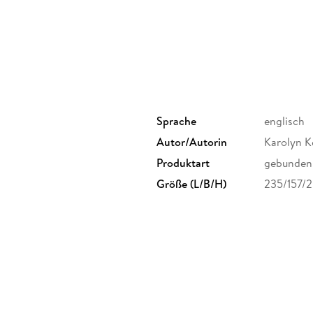
Between awkward rehearsals, icy glares from R
Luna wonders if she's in over her head. When a
epic fashion, Luna realizes she'll have to make
back her bestie-and what will it cost her if she 
Sprache
englisch
Autor/Autorin
Karolyn K
Produktart
gebunden
Größe (L/B/H)
235/157/