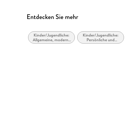
Entdecken Sie mehr
Kinder/Jugendliche:
Kinder/Jugendliche:
Allgemeine, moderne
Persönliche und
und zeitgenössische
soziale Themen:
Belletristik
Emotionen,
Stimmungen, Gefühle
und Verhaltensweisen