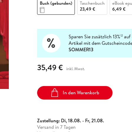
Fremdsprachige Bücher
Buch (gebunden)
Taschenbuch
eBook ep
n Lernhilfen
 Jugendbücher
eiber
Hörbuch Downloads im Bundle
cher
 Vergleich
 Puzzlezubehör
Lernen
New Adult
STABILO
23,49 €
6,49 €
Taschenbücher
hilfen
hriller
 Backen
er
lender
Ratgeber
op
hriller
Romance
Sachbücher
Sparen Sie zusätzlich 13%
auf 
12
precher:innen
Artikel mit dem Gutscheincode
Science Fiction
SOMMER13
Fremdsprachige Bücher
35,49 €
inkl. Mwst.
In den Warenkorb
Zustellung:
Di, 18.08. - Fr, 21.08.
Versand in 7 Tagen