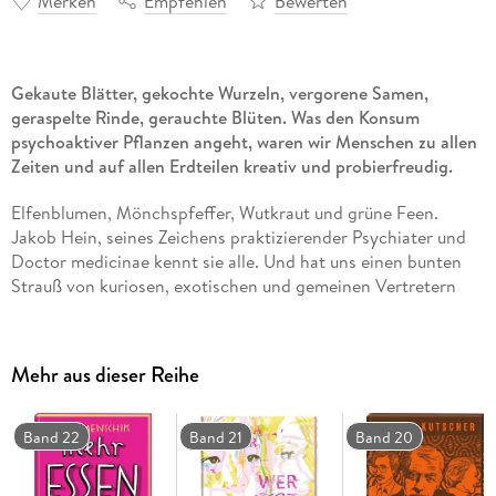
Merken
Empfehlen
Bewerten
Gekaute Blätter, gekochte Wurzeln, vergorene Samen,
geraspelte Rinde, gerauchte Blüten. Was den Konsum
psychoaktiver Pflanzen angeht, waren wir Menschen zu allen
Zeiten und auf allen Erdteilen kreativ und probierfreudig.
Elfenblumen, Mönchspfeffer, Wutkraut und grüne Feen.
Jakob Hein, seines Zeichens praktizierender Psychiater und
Doctor medicinae kennt sie alle. Und hat uns einen bunten
Strauß von kuriosen, exotischen und gemeinen Vertretern
der psychotrophen Flora zusammengestellt.
Aber Achtung, vom Konsum sei in vielen Fällen dringend
Mehr aus dieser Reihe
abgeraten, selbst wenn ganze Kulturen um sie entstanden
sind. Schon auf sumerischen Keilschrifttafeln aus
Mesopotamien finden sich Hinweise auf die Kunst des
Band 22
Band 21
Band 20
Bierbrauens. Bei den Maya hingegen war Kakao so beliebt,
dass er als »Götterspeise« galt und nicht nur ein jährliches