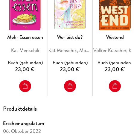
Festival, sondern sogar einen eigenen Schutzpatron hatte.
Im Buch treffen wir auf verschiedenste Pflanzen und
Substanzen, die wir aus dem heimischen Gewürzregal oder
dem Blumenladen kennen. So kann der Paprika-Konsum zum
»Pepper high« führen, Muskatnuss eine angenehm
Mehr Essen essen
Wer bist du?
Westend
einschläfernde Wirkung mit lebhaften Träumen entfalten und
Salbei, das schon im Altertum als Allheilmittel galt,
Kat Menschik
Kat Menschik, Monika Helfer
Volker Kutscher, Kat Me
Halluzinationen auslösen.
Buch (gebunden)
Buch (gebunden)
Buch (gebunden)
23,00 €
23,00 €
23,00 €
*
*
*
Produktdetails
Erscheinungsdatum
06. Oktober 2022