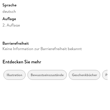
Sprache
deutsch
Auflage
2. Auflage
Seitenanzahl
112
Barrierefreiheit
Reihe
Keine Information zur Barrierefreiheit bekannt
Illustrierte Lieblingsbücher (Kat Menschik), 14
Autor/Autorin
Entdecken Sie mehr
Kat Menschik, Jakob Hein
Illustrationen
Illustration
Bewusstseinszustände
Geschenkbücher
Pfl
Jakob Hein
Verlag/Hersteller
Galiani, Verlag
Produktart
gebunden