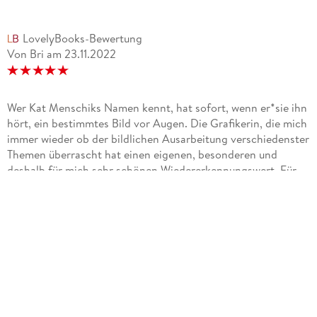
LovelyBooks-Bewertung
Von Bri
am
23.11.2022
Wer Kat Menschiks Namen kennt, hat sofort, wenn er*sie ihn
hört, ein bestimmtes Bild vor Augen. Die Grafikerin, die mich
immer wieder ob der bildlichen Ausarbeitung verschiedenster
Themen überrascht hat einen eigenen, besonderen und
deshalb für mich sehr schönen Wiedererkennungswert. Für
mich hat sie eine Marke geschaffen, die ich mittlerweile ohne
zu zögern erkenne. Ihre Illustrationen finden sich in Zeitungen
zum aktuellen Tagesgeschehen, was mich immer sehr
verblüfft, muss so etwas doch schnell entworfen und
umgesetzt werden, in vielen schönen Grafiken, in einer
eigenen extra illustrierten Klassikerreihe und immer wieder
passieren sehr schöne Kooperationen. Die neueste ist eine
mit dem Psychiater Jakob Hein, der so begeistert über eine
vorangegange Kooperation, nämlich das hier vorgestellte