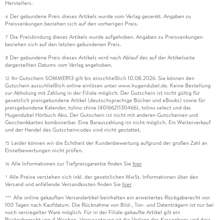
Herstellers.
Der gebundene Preis dieses Artikels wurde vom Verlag gesenkt. Angaben zu
6
Preissenkungen beziehen sich auf den vorherigen Preis.
Die Preisbindung dieses Artikels wurde aufgehoben. Angaben zu Preissenkungen
7
beziehen sich auf den letzten gebundenen Preis.
Der gebundene Preis dieses Artikels wird nach Ablauf des auf der Artikelseite
8
dargestellten Datums vom Verlag angehoben.
Ihr Gutschein SOMMER13 gilt bis einschließlich 10.08.2026. Sie können den
12
Gutschein ausschließlich online einlösen unter www.hugendubel.de. Keine Bestellung
zur Abholung mit Zahlung in der Filiale möglich. Der Gutschein ist nicht gültig für
gesetzlich preisgebundene Artikel (deutschsprachige Bücher und eBooks) sowie für
preisgebundene Kalender, tolino shine (4016621130466), tolino select und das
Hugendubel Hörbuch Abo. Der Gutschein ist nicht mit anderen Gutscheinen und
Geschenkkarten kombinierbar. Eine Barauszahlung ist nicht möglich. Ein Weiterverkauf
und der Handel des Gutscheincodes sind nicht gestattet.
Leider können wir die Echtheit der Kundenbewertung aufgrund der großen Zahl an
15
Einzelbewertungen nicht prüfen.
Alle Informationen zur Tiefpreisgarantie finden Sie
hier
16
Alle Preise verstehen sich inkl. der gesetzlichen MwSt. Informationen über den
*
Versand und anfallende Versandkosten finden Sie
hier
Alle online gekauften Versandartikel beinhalten ein erweitertes Rückgaberecht von
***
100 Tagen nach Kaufdatum. Die Rücknahme von Bild-, Ton- und Datenträgern ist nur bei
noch versiegelter Ware möglich. Für in der Filiale gekaufte Artikel gilt ein
Rückgaberecht von 4 Wochen. Voraussetzung ist die Vorlage des Kassenbons und dass