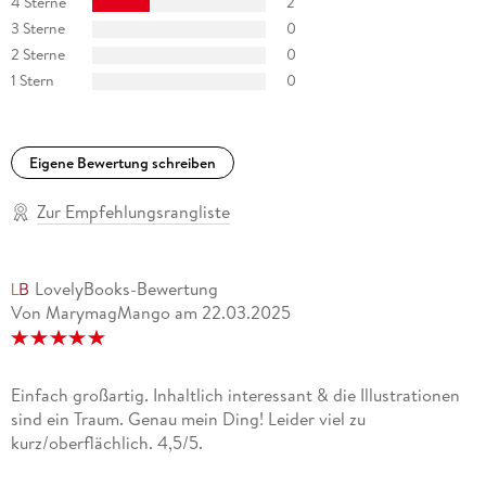
4 Sterne
2
3 Sterne
0
Die Texte von Jakob Hein sollten eigentlich nur eine Art
Backgroundgesang fürKat Menschiks farbenfrohe
2 Sterne
0
Zeichnungen sein - doch der Psychiater verbindet
1 Stern
0
diePflanzenkunde immer wieder liebevoll mit seinen
Befunden über die menschliche Seele. Max Burk, rbb Kultur.
Das Magazin
Eigene Bewertung schreiben
Berauschendes Lesevergnügen. Der Pflanzenfreund
Zur Empfehlungsrangliste
LovelyBooks-Bewertung
Von MarymagMango
am
22.03.2025
Einfach großartig. Inhaltlich interessant & die Illustrationen
sind ein Traum. Genau mein Ding! Leider viel zu
kurz/oberflächlich. 4,5/5.