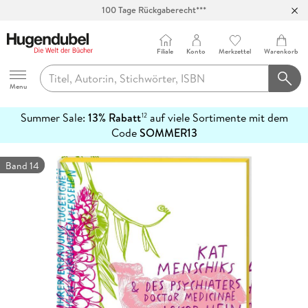
Abholung in über 100 Filialen
Filiale
Konto
Merkzettel
Warenkorb
Hugendubel
Menu
Summer Sale:
13% Rabatt
auf viele Sortimente mit dem
12
mehr
Code
SOMMER13
erfahren
Band 14