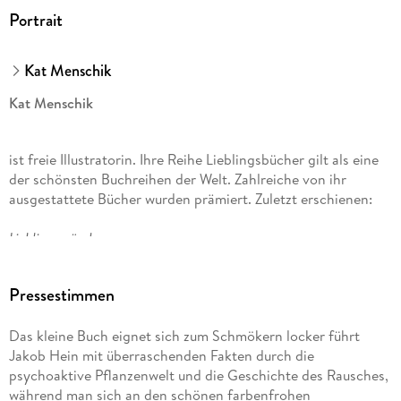
Portrait
Kat Menschik
Kat Menschik
ist freie Illustratorin. Ihre Reihe Lieblingsbücher gilt als eine
der schönsten Buchreihen der Welt. Zahlreiche von ihr
ausgestattete Bücher wurden prämiert. Zuletzt erschienen:
Lieblingsmärchen,
Westend
Pressestimmen
und
Das kleine Buch eignet sich zum Schmökern locker führt
Jakob Hein mit überraschenden Fakten durch die
Wer bist du?
psychoaktive Pflanzenwelt und die Geschichte des Rausches,
während man sich an den schönen farbenfrohen