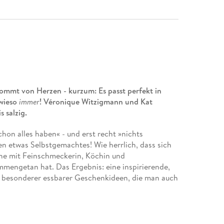
kommt von Herzen - kurzum: Es passt perfekt in
owieso
immer
! Véronique Witzigmann und Kat
 salzig.
on alles haben« - und erst recht »nichts
n etwas Selbstgemachtes! Wie herrlich, dass sich
ihe mit Feinschmeckerin, Köchin und
engetan hat. Das Ergebnis: eine inspirierende,
 besonderer essbarer Geschenkideen, die man auch
e man nicht in der Konservendose kaufen muss!),
mit Mangokompott, ob Schokokugeln mit Yuzu und