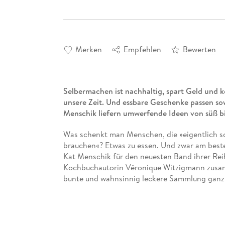
Merken
Empfehlen
Bewerten
Selbermachen ist nachhaltig, spart Geld und 
unsere Zeit. Und essbare Geschenke passen s
Menschik liefern umwerfende Ideen von süß bis
Was schenkt man Menschen, die »eigentlich sch
brauchen«? Etwas zu essen. Und zwar am beste
Kat Menschik für den neuesten Band ihrer Re
Kochbuchautorin Véronique Witzigmann zusamm
bunte und wahnsinnig leckere Sammlung ganz
ohne Kochausbildung garantiert hinbekommt.
Ob Brunnenkresse-Pesto oder Baked Beans (di
ob Kräuter-Gugelhupf oder Chiasamencreme 