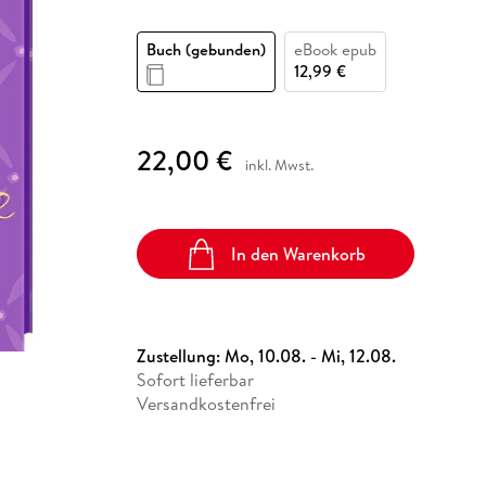
Fremdsprachige Bücher
n Lernhilfen
 Jugendbücher
eiber
Hörbuch Downloads im Bundle
cher
 Vergleich
 Puzzlezubehör
Lernen
New Adult
STABILO
Taschenbücher
Buch (gebunden)
eBook epub
hilfen
hriller
 Backen
er
lender
Ratgeber
12,99 €
op
hriller
Romance
Sachbücher
22,00 €
precher:innen
Science Fiction
inkl. Mwst.
Fremdsprachige Bücher
In den Warenkorb
Zustellung:
Mo, 10.08. - Mi, 12.08.
Sofort lieferbar
Versandkostenfrei