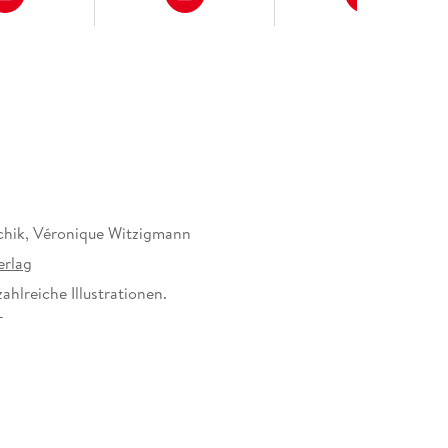
hik, Véronique Witzigmann
erlag
zahlreiche Illustrationen.
17 mm
12796