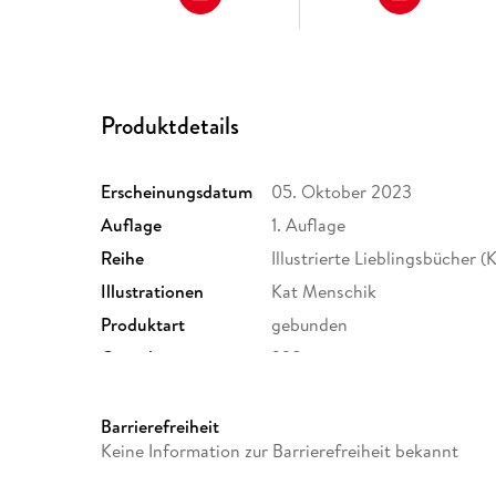
Produktdetails
Erscheinungsdatum
05. Oktober 2023
Auflage
1. Auflage
Reihe
Illustrierte Lieblingsbücher (
Illustrationen
Kat Menschik
Produktart
gebunden
Gewicht
238 g
Sonstiges
Durchgehend vierfarbig gesta
Vorsatz und dreiseitigem Far
Barrierefreiheit
Herstelleradresse
Verlag Kiepenheuer & Witsc
Keine Information zur Barrierefreiheit bekannt
Bahnhofsvorplatz 1, 50667 K