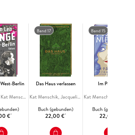
es Haselnussmus oder süße Lasagne: Witzigmanns
vor Kreativität und der Lust am Genuss - und
nd Verschenken.
Band 17
Band 15
 West-Berlin
Das Haus verlassen
Im Paradies
Maxim Leo, Kat Menschik
Kat Menschik, Jacqueline Kornmüller
Kat Menschik, Asta 
gebunden)
Buch (gebunden)
Buch (gebunden)
00 €
22,00 €
22,00 €
*
*
*