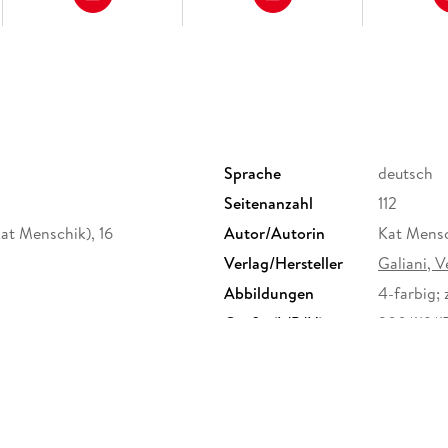
Sprache
deutsch
Seitenanzahl
112
Kat Menschik), 16
Autor/Autorin
Kat Mensc
Verlag/Hersteller
Galiani, V
Abbildungen
4-farbig; 
Größe (L/B/H)
200/119/
ltet, geprägt, mit farbigem
ISBN
97838697
bschnitt, 2 Lese
h GmbH & Co. KG,
öln, Verlag Kiepenheuer &