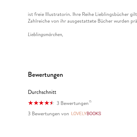
ist freie Illustratorin. Ihre Reihe Lieblingsbücher g
Zahlreiche von ihr ausgestattete Bücher wurden prä
Lieblingsmärchen,
Westend
und
Bewertungen
Wer bist du?
Durchschnitt
Véronique Witzigmann
15
3 Bewertungen
ist Köchin, Autorin und Expertin für Leckeres. Sie
3 Bewertungen
von
LovelyBooks
gibt, Rezepte entwickelt und Kochbücher schreibt,
Mein Marmeladenbuch