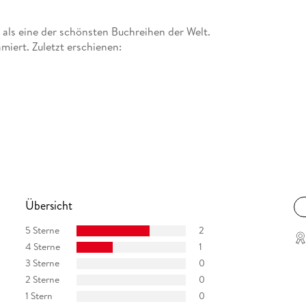
ilt als eine der schönsten Buchreihen der Welt.
miert. Zuletzt erschienen:
Übersicht
5 Sterne
2
4 Sterne
1
 lebt am Samerberg im Chiemgau, wo sie Backkurse
3 Sterne
0
 darunter
2 Sterne
0
1 Stern
0