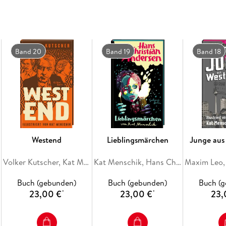
Basilikum oder Kartoffelaufstrich, ob pikant
Rezepte und Menschiks Illustrationen sprühen 
machen Appetit aufs Zubereiten, Probieren u
Band 20
Band 19
Band 18
Westend
Lieblingsmärchen
Junge aus
Volker Kutscher, Kat Menschik
Kat Menschik, Hans Christian Andersen
Buch (gebunden)
Buch (gebunden)
Buch (
23,00 €
23,00 €
23,
*
*