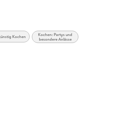
uktsicherheit@kiwi-verlag.de
Kochen: Partys und
günstig Kochen
besondere Anlässe