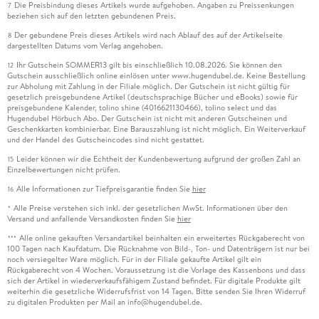
Die Preisbindung dieses Artikels wurde aufgehoben. Angaben zu Preissenkungen
7
beziehen sich auf den letzten gebundenen Preis.
Der gebundene Preis dieses Artikels wird nach Ablauf des auf der Artikelseite
8
dargestellten Datums vom Verlag angehoben.
Ihr Gutschein SOMMER13 gilt bis einschließlich 10.08.2026. Sie können den
12
Gutschein ausschließlich online einlösen unter www.hugendubel.de. Keine Bestellung
zur Abholung mit Zahlung in der Filiale möglich. Der Gutschein ist nicht gültig für
gesetzlich preisgebundene Artikel (deutschsprachige Bücher und eBooks) sowie für
preisgebundene Kalender, tolino shine (4016621130466), tolino select und das
Hugendubel Hörbuch Abo. Der Gutschein ist nicht mit anderen Gutscheinen und
Geschenkkarten kombinierbar. Eine Barauszahlung ist nicht möglich. Ein Weiterverkauf
und der Handel des Gutscheincodes sind nicht gestattet.
Leider können wir die Echtheit der Kundenbewertung aufgrund der großen Zahl an
15
Einzelbewertungen nicht prüfen.
Alle Informationen zur Tiefpreisgarantie finden Sie
hier
16
Alle Preise verstehen sich inkl. der gesetzlichen MwSt. Informationen über den
*
Versand und anfallende Versandkosten finden Sie
hier
Alle online gekauften Versandartikel beinhalten ein erweitertes Rückgaberecht von
***
100 Tagen nach Kaufdatum. Die Rücknahme von Bild-, Ton- und Datenträgern ist nur bei
noch versiegelter Ware möglich. Für in der Filiale gekaufte Artikel gilt ein
Rückgaberecht von 4 Wochen. Voraussetzung ist die Vorlage des Kassenbons und dass
sich der Artikel in wiederverkaufsfähigem Zustand befindet. Für digitale Produkte gilt
weiterhin die gesetzliche Widerrufsfrist von 14 Tagen. Bitte senden Sie Ihren Widerruf
zu digitalen Produkten per Mail an info@hugendubel.de.