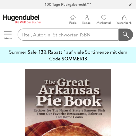
100 Tage Rückgaberecht***
Abholung in über 100 Filialen
Filiale
Konto
Merkzettel
Warenkorb
Hugendubel
Menu
Summer Sale:
13% Rabatt
auf viele Sortimente mit dem
12
mehr
Code
SOMMER13
erfahren