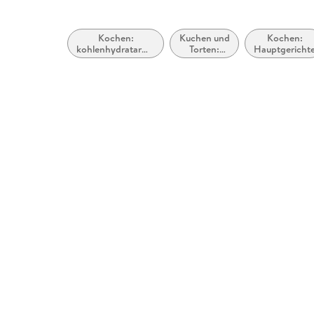
Kochen:
Kuchen und
Kochen:
kohlenhydratarme
Torten:
Hauptgericht
Ernährung
Dekoration,
Glasuren &
Zuckerkunst