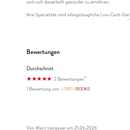
und sich dauerhaft gesünder zu ernähren.
Ihre Spezialität sind alltagstaugliche Low-Carb-Ge
weder kompliziert noch langweilig sein muss. Ihre
nach Lebensfreude und zeigen, wie einfach gesunde
Art, kreativen Ideen und fundiertem Wissen hat sich
führenden Content-Creatorinnen im Bereich Low Carb
Menschen, den Schritt in ein leichteres, gesündere
Bewertungen
Durchschnitt
15
2 Bewertungen
1 Bewertung
von
LovelyBooks
Von Marc Lengauer
am
21.06.2026