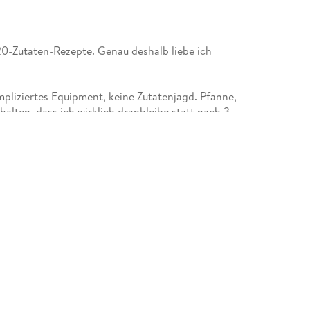
 20-Zutaten-Rezepte. Genau deshalb liebe ich
pliziertes Equipment, keine Zutatenjagd. Pfanne,
ehalten, dass ich wirklich dranbleibe statt nach 3
ld wert, wenns mal schnell gehen muss.
e Sättigung, Meal-Prep für die ganze Woche,
r Süßes. Das Low-Carb-Brot schmeckt wirklich wie
ini-Boden retten mich, wenn die Brot-Cravings
s Erfahrung. 65 kg weniger, von 127 kg zu mehr
zum Nachschlagen geben mir Struktur, ohne dass
 Kochbuch für echte Menschen mit vollem
Und ja es funktioniert im echten Leben, nicht nur