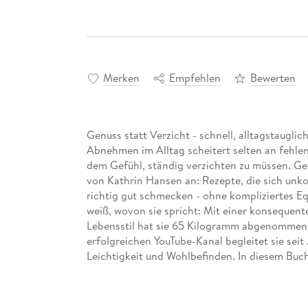
Merken
Empfehlen
Bewerten
Genuss statt Verzicht - schnell, alltagstauglich
Abnehmen im Alltag scheitert selten an fehle
dem Gefühl, ständig verzichten zu müssen. G
von Kathrin Hansen an: Rezepte, die sich unko
richtig gut schmecken - ohne kompliziertes 
weiß, wovon sie spricht: Mit einer konseque
Lebensstil hat sie 65 Kilogramm abgenommen 
erfolgreichen YouTube-Kanal begleitet sie se
Leichtigkeit und Wohlbefinden. In diesem Buch
Lieblingsrezepte.
Statt trockener Theorie bekommst du eine Küch