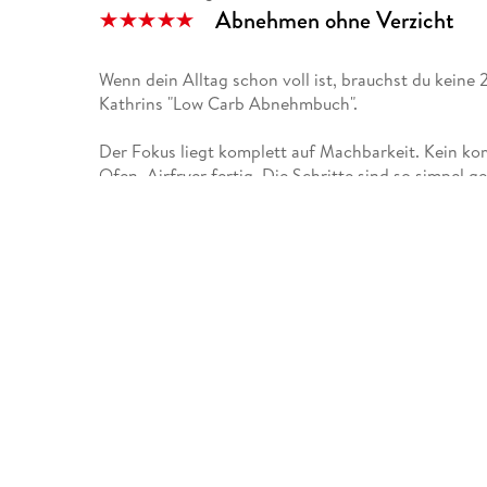
Abnehmen ohne Verzicht
Wenn dein Alltag schon voll ist, brauchst du keine
Kathrins "Low Carb Abnehmbuch".
Der Fokus liegt komplett auf Machbarkeit. Kein kom
Ofen, Airfryer fertig. Die Schritte sind so simpel g
Tagen aufzugeben. QR-Codes zu den Videos sind Go
Was drin steckt: Proteinreiche Frühstücke für lang
vegetarisch, Fisch, Fleisch, Dips, Soßen und soga
Brot. Die Pizza und das Crispy Sandwich mit Zucch
kommen.
Kathrin schreibt nicht aus der Theorie, sondern au
Leichtigkeit. Ihre Tipps und Lebensmitteltabellen 
ich Kalorien zählen muss.
Für mich ist das kein "Abnehm-Buch", sondern ein
Terminkalender. Genuss bleibt, Verzicht fällt weg. 