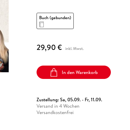
Fremdsprachige Bücher
n Lernhilfen
 Jugendbücher
eiber
Hörbuch Downloads im Bundle
cher
 Vergleich
 Puzzlezubehör
Lernen
New Adult
STABILO
Taschenbücher
hilfen
hriller
 Backen
er
lender
Ratgeber
Buch (gebunden)
op
hriller
Romance
Sachbücher
precher:innen
Science Fiction
29,90 €
inkl. Mwst.
Fremdsprachige Bücher
In den Warenkorb
Zustellung:
Sa, 05.09. - Fr, 11.09.
Versand in 4 Wochen
Versandkostenfrei