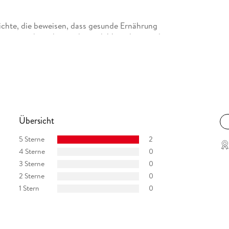
richte, die beweisen, dass gesunde Ernährung
 Rezepte schmecken nicht nach Verzicht , sondern
 Ernährung sein kann. Mit ihrer authentischen
 Kathrin Hansen in kürzester Zeit zu einer der
 auf YouTube entwickelt. Sie inspiriert täglich
s und glücklicheres Leben zu gehen.
Übersicht
5 Sterne
2
4 Sterne
0
3 Sterne
0
2 Sterne
0
1 Stern
0