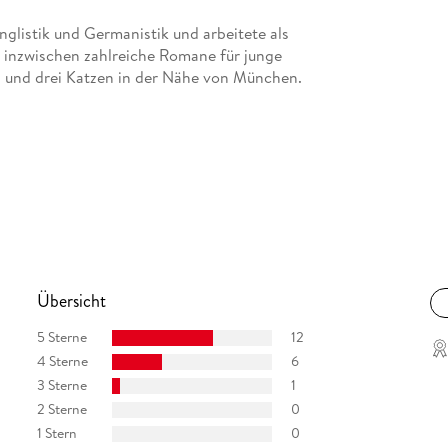
Anglistik und Germanistik und arbeitete als
hat inzwischen zahlreiche Romane für junge
hn und drei Katzen in der Nähe von München.
Übersicht
5 Sterne
12
4 Sterne
6
3 Sterne
1
2 Sterne
0
1 Stern
0