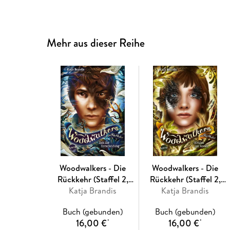
Mehr aus dieser Reihe
Woodwalkers - Die
Woodwalkers - Die
Rückkehr (Staffel 2,
Rückkehr (Staffel 2,
Band 6). Zeit der
Katja Brandis
Band 5). Rivalen im
Katja Brandis
Entscheidung
Revier
Buch (gebunden)
Buch (gebunden)
16,00 €
16,00 €
*
*