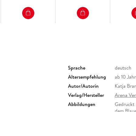
Woodwalkers (1). Carags Verwandlung
Woodwalkers (2). Gefährliche Freundschaft
Woodwalkers (3). Hollys Geheimnis
Woodwalkers (4). Fremde Wildnis
Woodwalkers (5). Feindliche Spuren
Woodwalkers (6). Tag der Rache
Woodwalkers Special
Woodwalkers & Friends. Katzige Gefährten
Woodwalkers & Friends. Zwölf Geheimnisse
Woodwalkers & Friends. Wilder Kater, weite We
Sprache
deutsch
Altersempfehlung
ab 10 Jah
Seawalkers
Autor/Autorin
Katja Bra
Seawalkers (1). Gefährliche Gestalten
Seawalkers (2). Rettung für Shari
Verlag/Hersteller
Arena Ve
Seawalkers (3). Wilde Wellen
Abbildungen
Gedruckt 
Seawalkers (4). Ein Riese des Meeres
dem Blaue
Seawalkers (5). Filmstars unter Wasser
Größe (L/B/H)
214/152/
Seawalkers (6). Im Visier der Python
tschutzpapier, zertifiziert mit
ISBN
9783401
erseiten "10