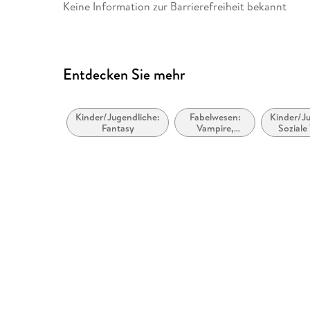
Keine Information zur Barrierefreiheit bekannt
Herstelleradresse
Arena Verlag GmbH, Rottendo
Produktsicherheit, arena-s
Entdecken Sie mehr
Kinder/Jugendliche:
Fabelwesen:
Kinder/Ju
Fantasy
Vampire,
Soziale
Werwölfe &
Umw
Gestaltwandler
Nachhalt
grüne