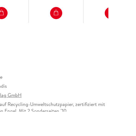
lt
re
ndis
rlag GmbH
auf Recycling-Umweltschutzpapier, zertifiziert mit
n Engel. Mit 2 Sonderseiten "10
31 mm
606422