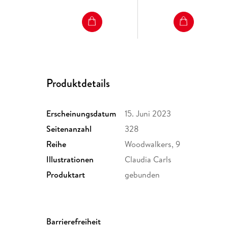
Produktdetails
Erscheinungsdatum
15. Juni 2023
Seitenanzahl
328
Reihe
Woodwalkers, 9
Illustrationen
Claudia Carls
Produktart
gebunden
Gewicht
654 g
Sonstiges
Gedruckt auf Recycling-Umwel
Barrierefreiheit
dem Blauen Engel. Mit 2 Sond