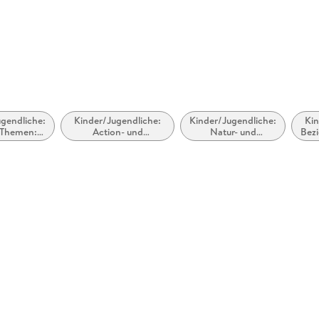
rfer Str. 16, 97074 Würzburg,
ervice@westermanngruppe.de
gendliche:
Kinder/Jugendliche:
Kinder/Jugendliche:
Kin
 Themen:
Action- und
Natur- und
Bez
elt,
Abenteuergeschichten
Tiergeschichten
-
igkeit und
od
 Themen