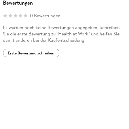
Bewertungen
focused on optimal performance, consistency with
organizational values and non-resistance to change. Since
0 Bewertungen
leaving the corporate world for academia, they have
developed a more sceptical view of health at work, and
Es wurden noch keine Bewertungen abgegeben. Schreiben
endeavour to distinguish between the rhetoric of
Sie die erste Bewertung zu "Health at Work" und helfen Sie
institutional health messages and the lived experience of the
damit anderen bei der Kaufentscheidung.
human beings that such rhetoric often ignores.
Erste Bewertung schreiben