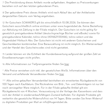
Die Preisbindung dieses Artikels wurde aufgehoben. Angaben zu Preissenkungen
7
beziehen sich auf den letzten gebundenen Preis.
Der gebundene Preis dieses Artikels wird nach Ablauf des auf der Artikelseite
8
dargestellten Datums vom Verlag angehoben.
Ihr Gutschein SOMMER13 gilt bis einschließlich 10.08.2026. Sie können den
12
Gutschein ausschließlich online einlösen unter www.hugendubel.de. Keine Bestellung
zur Abholung mit Zahlung in der Filiale möglich. Der Gutschein ist nicht gültig für
gesetzlich preisgebundene Artikel (deutschsprachige Bücher und eBooks) sowie für
preisgebundene Kalender, tolino shine (4016621130466), tolino select und das
Hugendubel Hörbuch Abo. Der Gutschein ist nicht mit anderen Gutscheinen und
Geschenkkarten kombinierbar. Eine Barauszahlung ist nicht möglich. Ein Weiterverkauf
und der Handel des Gutscheincodes sind nicht gestattet.
Leider können wir die Echtheit der Kundenbewertung aufgrund der großen Zahl an
15
Einzelbewertungen nicht prüfen.
Alle Informationen zur Tiefpreisgarantie finden Sie
hier
16
Alle Preise verstehen sich inkl. der gesetzlichen MwSt. Informationen über den
*
Versand und anfallende Versandkosten finden Sie
hier
Alle online gekauften Versandartikel beinhalten ein erweitertes Rückgaberecht von
***
100 Tagen nach Kaufdatum. Die Rücknahme von Bild-, Ton- und Datenträgern ist nur bei
noch versiegelter Ware möglich. Für in der Filiale gekaufte Artikel gilt ein
Rückgaberecht von 4 Wochen. Voraussetzung ist die Vorlage des Kassenbons und dass
sich der Artikel in wiederverkaufsfähigem Zustand befindet. Für digitale Produkte gilt
weiterhin die gesetzliche Widerrufsfrist von 14 Tagen. Bitte senden Sie Ihren Widerruf
zu digitalen Produkten per Mail an info@hugendubel.de.