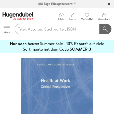
Abholung in über 100 Filialen
Filiale
Konto
Merkzettel
Warenkorb
Hugendubel
Menu
Nur noch heute:
Summer Sale -
13% Rabatt
auf viele
12
mehr
Sortimente mit dem Code
SOMMER13
erfahren