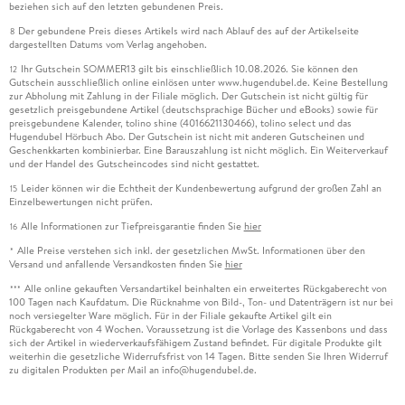
beziehen sich auf den letzten gebundenen Preis.
Der gebundene Preis dieses Artikels wird nach Ablauf des auf der Artikelseite
8
dargestellten Datums vom Verlag angehoben.
Ihr Gutschein SOMMER13 gilt bis einschließlich 10.08.2026. Sie können den
12
Gutschein ausschließlich online einlösen unter www.hugendubel.de. Keine Bestellung
zur Abholung mit Zahlung in der Filiale möglich. Der Gutschein ist nicht gültig für
gesetzlich preisgebundene Artikel (deutschsprachige Bücher und eBooks) sowie für
preisgebundene Kalender, tolino shine (4016621130466), tolino select und das
Hugendubel Hörbuch Abo. Der Gutschein ist nicht mit anderen Gutscheinen und
Geschenkkarten kombinierbar. Eine Barauszahlung ist nicht möglich. Ein Weiterverkauf
und der Handel des Gutscheincodes sind nicht gestattet.
Leider können wir die Echtheit der Kundenbewertung aufgrund der großen Zahl an
15
Einzelbewertungen nicht prüfen.
Alle Informationen zur Tiefpreisgarantie finden Sie
hier
16
Alle Preise verstehen sich inkl. der gesetzlichen MwSt. Informationen über den
*
Versand und anfallende Versandkosten finden Sie
hier
Alle online gekauften Versandartikel beinhalten ein erweitertes Rückgaberecht von
***
100 Tagen nach Kaufdatum. Die Rücknahme von Bild-, Ton- und Datenträgern ist nur bei
noch versiegelter Ware möglich. Für in der Filiale gekaufte Artikel gilt ein
Rückgaberecht von 4 Wochen. Voraussetzung ist die Vorlage des Kassenbons und dass
sich der Artikel in wiederverkaufsfähigem Zustand befindet. Für digitale Produkte gilt
weiterhin die gesetzliche Widerrufsfrist von 14 Tagen. Bitte senden Sie Ihren Widerruf
zu digitalen Produkten per Mail an info@hugendubel.de.