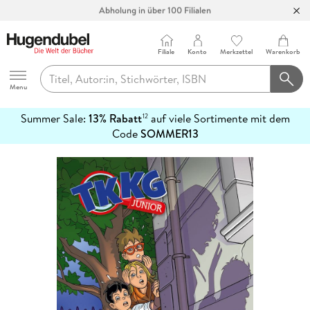
Abholung in über 100 Filialen
Filiale
Konto
Merkzettel
Warenkorb
Hugendubel
Menu
Summer Sale:
13% Rabatt
auf viele Sortimente mit dem
12
mehr
Code
SOMMER13
erfahren