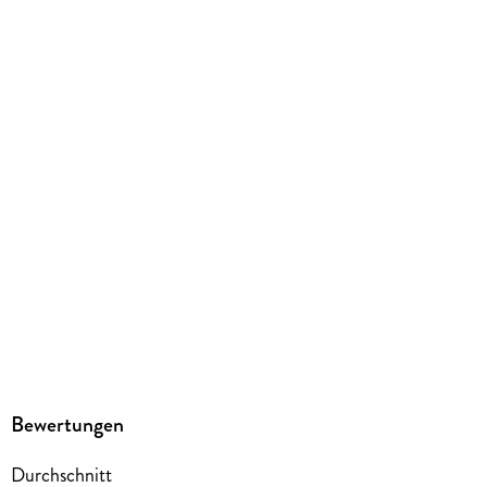
259 g
Größe (L/B/H)
17/138/203 mm
ISBN
9783440160176
Bewertungen
Durchschnitt