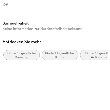
128
Altersempfehlung
von 8 bis 11 Jahren
Barrierefreiheit
Reihe
Keine Information zur Barrierefreiheit bekannt
TKKG Junior
Autor/Autorin
Entdecken Sie mehr
Kirsten Vogel
Kinder/Jugendliche:
Kinder/Jugendliche:
Kinder/Jugendlic
Illustrationen
Romane,
Krimis
Action- und
COMICON S.L./ Beroy + San Julian
Erzählungen,
Abenteuergeschi
Tatsachenberichte
Verlag/Hersteller
Kosmos (Franckh-Kosmos)
Produktart
gebunden
Abbildungen
30 SW-Abb.
Gewicht