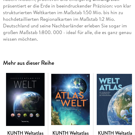
präsentiert er die Erde in beeindruckender Präzision: von klar
strukturierten Weltkarten im Maßstab 1:50 Mio. bis hin zu
hochdetaillierten Regionalkarten im Maßstab 1:2 Mio.
Deutschland und seine Nachbarländer erleben Sie sogar im
großen Maßstab 1:800. 000 - ideal für alle, die es ganz genau
wissen möchten.
Doch dieser Atlas bietet weit mehr als Karten: Ein
faszinierendes
Sonderkapitel
nimmt Sie mit auf eine Reise
durch das Sonnensystem, die Erdgeschichte und die
Mehr aus dieser Reihe
spektakulären Naturrekorde
unseres Planeten - von den
höchsten Gebirgen über die aktivsten Vulkane bis hin zu den
längsten Flüssen und größten Seen. Eine inspirierende
Übersicht aller
UNESCO_Welterbestätten
lädt dazu ein, die
kulturellen und natürlichen
Schätze der Welt zu entdecken
und vielleicht sogar
neue Reiseziele
zu finden.
Dank praktischer Orientierungshilfen wie übersichtlichen
Blattschnitten, Lagekarten auf jeder Doppelseite sowie einem
umfangreichen Register mit über 130. 000 Stichworten
behalten Sie stets den Überblick.
KUNTH Weltatlas
KUNTH Weltatlas
KUNTH Weltatlas