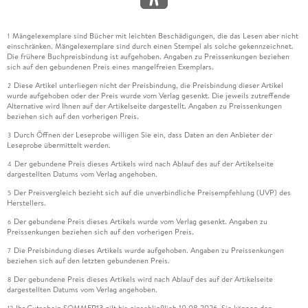
Mängelexemplare sind Bücher mit leichten Beschädigungen, die das Lesen aber nicht
1
einschränken. Mängelexemplare sind durch einen Stempel als solche gekennzeichnet.
Die frühere Buchpreisbindung ist aufgehoben. Angaben zu Preissenkungen beziehen
sich auf den gebundenen Preis eines mangelfreien Exemplars.
Diese Artikel unterliegen nicht der Preisbindung, die Preisbindung dieser Artikel
2
wurde aufgehoben oder der Preis wurde vom Verlag gesenkt. Die jeweils zutreffende
Alternative wird Ihnen auf der Artikelseite dargestellt. Angaben zu Preissenkungen
beziehen sich auf den vorherigen Preis.
Durch Öffnen der Leseprobe willigen Sie ein, dass Daten an den Anbieter der
3
Leseprobe übermittelt werden.
Der gebundene Preis dieses Artikels wird nach Ablauf des auf der Artikelseite
4
dargestellten Datums vom Verlag angehoben.
Der Preisvergleich bezieht sich auf die unverbindliche Preisempfehlung (UVP) des
5
Herstellers.
Der gebundene Preis dieses Artikels wurde vom Verlag gesenkt. Angaben zu
6
Preissenkungen beziehen sich auf den vorherigen Preis.
Die Preisbindung dieses Artikels wurde aufgehoben. Angaben zu Preissenkungen
7
beziehen sich auf den letzten gebundenen Preis.
Der gebundene Preis dieses Artikels wird nach Ablauf des auf der Artikelseite
8
dargestellten Datums vom Verlag angehoben.
Ihr Gutschein SOMMER13 gilt bis einschließlich 10.08.2026. Sie können den