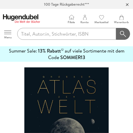
100 Tage Rückgaberecht***
Abholung in über 100 Filialen
Filiale
Konto
Merkzettel
Warenkorb
Hugendubel
Menu
Summer Sale:
13% Rabatt
auf viele Sortimente mit dem
12
mehr
Code
SOMMER13
erfahren