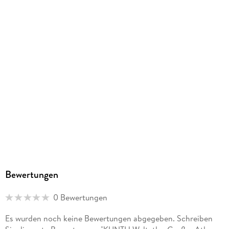
ISBN
9783969652916
Herstelleradresse
MAIRDUMONT, Marco Polo Str. 1, 73760 Ostfildern,
info@kunth-verlag.de
Bewertungen
0 Bewertungen
Es wurden noch keine Bewertungen abgegeben. Schreiben