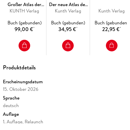
+ Ein Atlas für alle, die mehr wollen:
Wissen, Orientierung,
Großer Atlas der
Der neue Atlas der
Inspiration
KUNTH Verlag
Welt
Kunth Verlag
Welt
Kunth Verlag
+ Entdecken Sie die Welt in ihrer ganzen Pracht - mit einem
Atlas, der neue Maßstäbe setzt.
Buch (gebunden)
Buch (gebunden)
Buch (gebunden)
+ edle Ausstattung mit
Schmuckschuber
99,00 €
34,95 €
22,95 €
*
*
*
Die KUNTH Weltatlanten präsentieren die Erde in
beeindruckend klarer, topaktueller Kartografie. Harmonische
Farben, präzise Kartenschnitte und intuitive Piktogramme
sorgen für sofortige Orientierung - von Naturwundern über
Kulturstätten bis hin zu wichtigen Verkehrswegen. Ein
Produktdetails
umfangreiches Register rundet das Kartenwerk zu einem
zuverlässigen Begleiter für alle Entdecker ab.
Erscheinungsdatum
15. Oktober 2026
Sprache
deutsch
Auflage
1. Auflage, Relaunch