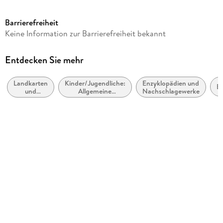
Seitenanzahl
636
Barrierefreiheit
Reihe
Keine Information zur Barrierefreiheit bekannt
KUNTH Weltatlanten
Autor/Autorin
Entdecken Sie mehr
KUNTH Verlag
Landkarten
Kinder/Jugendliche:
Enzyklopädien und
Herausgegeben von
E
und
Allgemeine
Nachschlagewerke
Kunth Verlag
Atlanten
Interessen:
Allgemeinbildung
Verlag/Hersteller
und Wissenswertes
Kunth GmbH & Co. KG
Produktart
gebunden
Abbildungen
300 Abbildungen
Gewicht
10 g