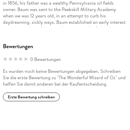
in 1856, his father was a wealthy Pennsylvania oil fields
owner. Baum was sent to the Peekskill Military Academy
when we was 12 years old, in an attempt to curb his
daydreaming, sickly ways. Baum established an early interest
in writing and was fascinated by printing. His father bought
him a cheap printing press with which he and his brothers
published and sold issues of their own home journal which
Bewertungen
included advertising, At the age of 20, Baum became a
breeder of fancy poultry, a national craze at the time. He
0 Bewertungen
raised Hamburg chickens, established a trade journal, The
Poultry Record and wrote a book, the complete history and
Es wurden noch keine Bewertungen abgegeben. Schreiben
guide for raising Hamburg chickens.
Sie die erste Bewertung zu "The Wonderful Wizard of Oz" und
helfen Sie damit anderen bei der Kaufentscheidung.
Erste Bewertung schreiben