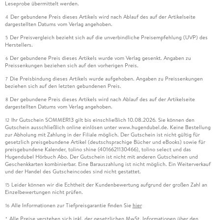
Leseprobe übermittelt werden.
Der gebundene Preis dieses Artikels wird nach Ablauf des auf der Artikelseite
4
dargestellten Datums vom Verlag angehoben.
Der Preisvergleich bezieht sich auf die unverbindliche Preisempfehlung (UVP) des
5
Herstellers.
Der gebundene Preis dieses Artikels wurde vom Verlag gesenkt. Angaben zu
6
Preissenkungen beziehen sich auf den vorherigen Preis.
Die Preisbindung dieses Artikels wurde aufgehoben. Angaben zu Preissenkungen
7
beziehen sich auf den letzten gebundenen Preis.
Der gebundene Preis dieses Artikels wird nach Ablauf des auf der Artikelseite
8
dargestellten Datums vom Verlag angehoben.
Ihr Gutschein SOMMER13 gilt bis einschließlich 10.08.2026. Sie können den
12
Gutschein ausschließlich online einlösen unter www.hugendubel.de. Keine Bestellung
zur Abholung mit Zahlung in der Filiale möglich. Der Gutschein ist nicht gültig für
gesetzlich preisgebundene Artikel (deutschsprachige Bücher und eBooks) sowie für
preisgebundene Kalender, tolino shine (4016621130466), tolino select und das
Hugendubel Hörbuch Abo. Der Gutschein ist nicht mit anderen Gutscheinen und
Geschenkkarten kombinierbar. Eine Barauszahlung ist nicht möglich. Ein Weiterverkauf
und der Handel des Gutscheincodes sind nicht gestattet.
Leider können wir die Echtheit der Kundenbewertung aufgrund der großen Zahl an
15
Einzelbewertungen nicht prüfen.
Alle Informationen zur Tiefpreisgarantie finden Sie
hier
16
Alle Preise verstehen sich inkl. der gesetzlichen MwSt. Informationen über den
*