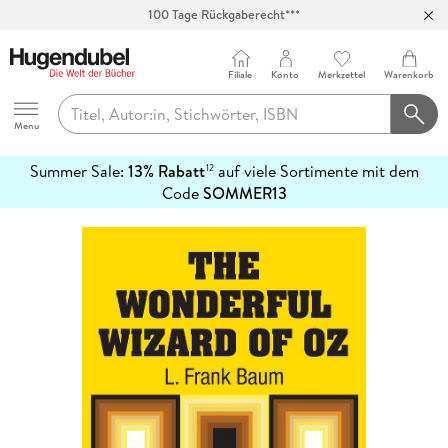
100 Tage Rückgaberecht***
Abholung in über 100 Filialen
Filiale
Konto
Merkzettel
Warenkorb
Hugendubel
Menu
Summer Sale:
13% Rabatt
auf viele Sortimente mit dem
12
mehr
Code
SOMMER13
erfahren