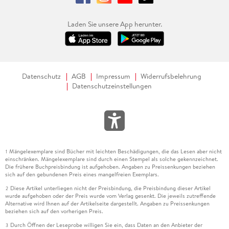
Laden Sie unsere App herunter.
Datenschutz
AGB
Impressum
Widerrufsbelehrung
Datenschutzeinstellungen
Mängelexemplare sind Bücher mit leichten Beschädigungen, die das Lesen aber nicht
1
einschränken. Mängelexemplare sind durch einen Stempel als solche gekennzeichnet.
Die frühere Buchpreisbindung ist aufgehoben. Angaben zu Preissenkungen beziehen
sich auf den gebundenen Preis eines mangelfreien Exemplars.
Diese Artikel unterliegen nicht der Preisbindung, die Preisbindung dieser Artikel
2
wurde aufgehoben oder der Preis wurde vom Verlag gesenkt. Die jeweils zutreffende
Alternative wird Ihnen auf der Artikelseite dargestellt. Angaben zu Preissenkungen
beziehen sich auf den vorherigen Preis.
Durch Öffnen der Leseprobe willigen Sie ein, dass Daten an den Anbieter der
3