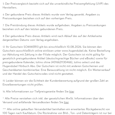
Der Preisvergleich bezieht sich auf die unverbindliche Preisempfehlung (UVP) des
5
Herstellers.
Der gebundene Preis dieses Artikels wurde vom Verlag gesenkt. Angaben zu
6
Preissenkungen beziehen sich auf den vorherigen Preis.
Die Preisbindung dieses Artikels wurde aufgehoben. Angaben zu Preissenkungen
7
beziehen sich auf den letzten gebundenen Preis.
Der gebundene Preis dieses Artikels wird nach Ablauf des auf der Artikelseite
8
dargestellten Datums vom Verlag angehoben.
Ihr Gutschein SOMMER13 gilt bis einschließlich 10.08.2026. Sie können den
12
Gutschein ausschließlich online einlösen unter www.hugendubel.de. Keine Bestellung
zur Abholung mit Zahlung in der Filiale möglich. Der Gutschein ist nicht gültig für
gesetzlich preisgebundene Artikel (deutschsprachige Bücher und eBooks) sowie für
preisgebundene Kalender, tolino shine (4016621130466), tolino select und das
Hugendubel Hörbuch Abo. Der Gutschein ist nicht mit anderen Gutscheinen und
Geschenkkarten kombinierbar. Eine Barauszahlung ist nicht möglich. Ein Weiterverkauf
und der Handel des Gutscheincodes sind nicht gestattet.
Leider können wir die Echtheit der Kundenbewertung aufgrund der großen Zahl an
15
Einzelbewertungen nicht prüfen.
Alle Informationen zur Tiefpreisgarantie finden Sie
hier
16
Alle Preise verstehen sich inkl. der gesetzlichen MwSt. Informationen über den
*
Versand und anfallende Versandkosten finden Sie
hier
Alle online gekauften Versandartikel beinhalten ein erweitertes Rückgaberecht von
***
100 Tagen nach Kaufdatum. Die Rücknahme von Bild-, Ton- und Datenträgern ist nur bei