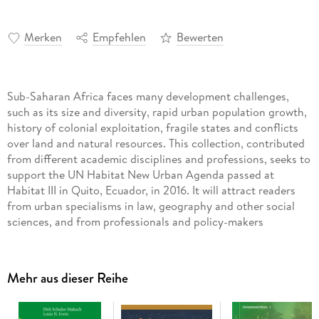
Merken
Empfehlen
Bewerten
Sub-Saharan Africa faces many development challenges,
such as its size and diversity, rapid urban population growth,
history of colonial exploitation, fragile states and conflicts
over land and natural resources. This collection, contributed
from different academic disciplines and professions, seeks to
support the UN Habitat New Urban Agenda passed at
Habitat III in Quito, Ecuador, in 2016. It will attract readers
from urban specialisms in law, geography and other social
sciences, and from professionals and policy-makers
concerned with land use planning, surveying and
governance.
Mehr aus dieser Reihe
Among the topics addressed by the book are challenges to
governance institutions: how international development is
delivered, building land management capacity, funding for