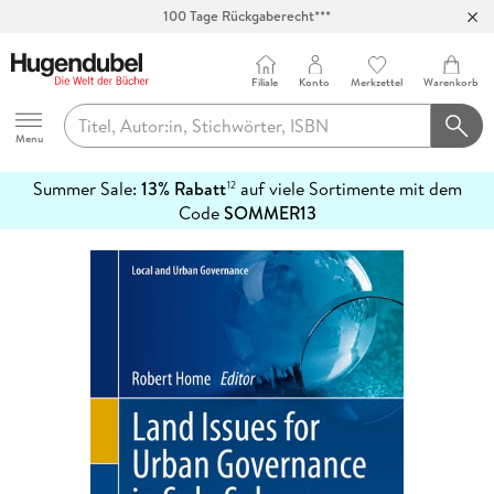
Abholung in über 100 Filialen
Filiale
Konto
Merkzettel
Warenkorb
Hugendubel
Menu
Summer Sale:
13% Rabatt
auf viele Sortimente mit dem
12
mehr
Code
SOMMER13
erfahren