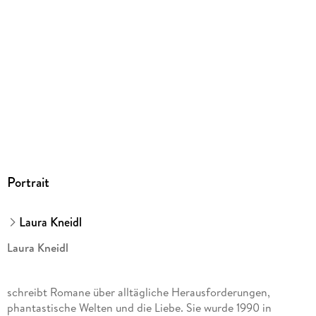
9783736323933
Herstelleradresse
Bastei Lübbe AG, Schanzenstr. 6-20, 51063 Köln,
produktsicherheit@bastei-luebbe.de
Portrait
Laura Kneidl
Laura Kneidl
schreibt Romane über alltägliche Herausforderungen,
phantastische Welten und die Liebe. Sie wurde 1990 in