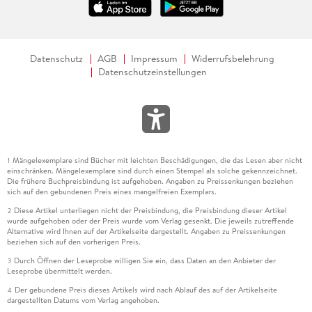
Alle Rechte vorbehalten. © Frankfurter Allgemeine Zeitung
GmbH, Frankfurt am Main.
Datenschutz
AGB
Impressum
Widerrufsbelehrung
Datenschutzeinstellungen
Mängelexemplare sind Bücher mit leichten Beschädigungen, die das Lesen aber nicht
1
einschränken. Mängelexemplare sind durch einen Stempel als solche gekennzeichnet.
Die frühere Buchpreisbindung ist aufgehoben. Angaben zu Preissenkungen beziehen
sich auf den gebundenen Preis eines mangelfreien Exemplars.
Diese Artikel unterliegen nicht der Preisbindung, die Preisbindung dieser Artikel
2
wurde aufgehoben oder der Preis wurde vom Verlag gesenkt. Die jeweils zutreffende
Alternative wird Ihnen auf der Artikelseite dargestellt. Angaben zu Preissenkungen
beziehen sich auf den vorherigen Preis.
Durch Öffnen der Leseprobe willigen Sie ein, dass Daten an den Anbieter der
3
Leseprobe übermittelt werden.
Der gebundene Preis dieses Artikels wird nach Ablauf des auf der Artikelseite
4
dargestellten Datums vom Verlag angehoben.