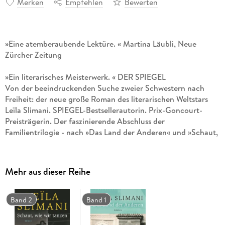
Merken
Empfehlen
Bewerten
»Eine atemberaubende Lektüre. « Martina Läubli, Neue
Zürcher Zeitung
»Ein literarisches Meisterwerk. « DER SPIEGEL
Von der beeindruckenden Suche zweier Schwestern nach
Freiheit: der neue große Roman des literarischen Weltstars
Leïla Slimani. SPIEGEL-Bestsellerautorin. Prix-Goncourt-
Preisträgerin. Der faszinierende Abschluss der
Familientrilogie - nach »Das Land der Anderen« und »Schaut,
wie wir tanzen«.
Mia, erfolgreiche Schriftstellerin in Paris, kämpft mit »brain
Mehr aus dieser Reihe
fog«, einem Gehirnnebel, der ihre Erinnerungen und ihre
Arbeit beeinträchtigt. Auf Anraten ihres Arztes reist sie nach
Marokko, in das Land ihrer Kindheit, das sie als junge Frau
Band 2
Band 1
verlassen hat. Als sie auf der Farm ihrer Großeltern in
Meknès eintrifft, hat sie das Gefühl eine Fremde zu sein. Sie