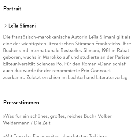
Portrait
Leïla Slimani
Die französisch-marokkanische Autorin Leïla Slimani gilt als
eine der wichtigsten literarischen Stimmen Frankreichs. Ihre
Bücher sind internationale Bestseller. Slimani, 1981 in Rabat
geboren, wuchs in Marokko auf und studierte an der Pariser
Eliteuniversität Sciences Po. Für den Roman »Dann schlaf
auch du« wurde ihr der renommierte Prix Goncourt
zuerkannt. Zuletzt erschien im Luchterhand Literaturverlag
die Romane »Das Land der Anderen«, »Schaut, wie wir
tanzen« sowie »Trag das Feuer weiter«. Sie sind Teil einer
Trilogie, die auf der Geschichte von Leïla Slimanis eigener
Pressestimmen
Familie beruht. »Leïla Slimani hat auf traumhaft schöne,
lebendige, mitreißende Weise Weltgeschichte in Literatur
»Was für ein schönes, großes, reiches Buch« Volker
verwandelt, die uns über drei Generationen trägt. « (Volker
Weidermann / Die Zeit
Weidermann, DIE ZEIT)
»Mit Trag das Feuer weiter , dem letzten Teil ihrer