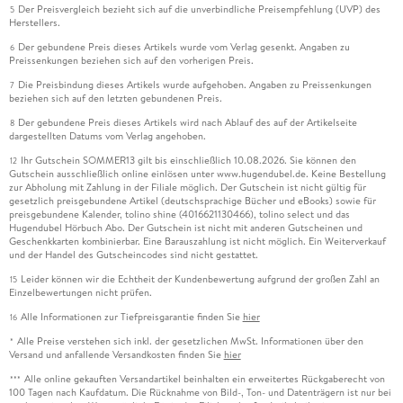
Der Preisvergleich bezieht sich auf die unverbindliche Preisempfehlung (UVP) des
5
Herstellers.
Der gebundene Preis dieses Artikels wurde vom Verlag gesenkt. Angaben zu
6
Preissenkungen beziehen sich auf den vorherigen Preis.
Die Preisbindung dieses Artikels wurde aufgehoben. Angaben zu Preissenkungen
7
beziehen sich auf den letzten gebundenen Preis.
Der gebundene Preis dieses Artikels wird nach Ablauf des auf der Artikelseite
8
dargestellten Datums vom Verlag angehoben.
Ihr Gutschein SOMMER13 gilt bis einschließlich 10.08.2026. Sie können den
12
Gutschein ausschließlich online einlösen unter www.hugendubel.de. Keine Bestellung
zur Abholung mit Zahlung in der Filiale möglich. Der Gutschein ist nicht gültig für
gesetzlich preisgebundene Artikel (deutschsprachige Bücher und eBooks) sowie für
preisgebundene Kalender, tolino shine (4016621130466), tolino select und das
Hugendubel Hörbuch Abo. Der Gutschein ist nicht mit anderen Gutscheinen und
Geschenkkarten kombinierbar. Eine Barauszahlung ist nicht möglich. Ein Weiterverkauf
und der Handel des Gutscheincodes sind nicht gestattet.
Leider können wir die Echtheit der Kundenbewertung aufgrund der großen Zahl an
15
Einzelbewertungen nicht prüfen.
Alle Informationen zur Tiefpreisgarantie finden Sie
hier
16
Alle Preise verstehen sich inkl. der gesetzlichen MwSt. Informationen über den
*
Versand und anfallende Versandkosten finden Sie
hier
Alle online gekauften Versandartikel beinhalten ein erweitertes Rückgaberecht von
***
100 Tagen nach Kaufdatum. Die Rücknahme von Bild-, Ton- und Datenträgern ist nur bei