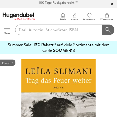
Abholung in über 100 Filialen
Filiale
Konto
Merkzettel
Warenkorb
Hugendubel
Menu
Summer Sale:
13% Rabatt
auf viele Sortimente mit dem
12
mehr
Code
SOMMER13
erfahren
Band 3