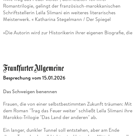
Romantrilogie, gelingt der französisch-marokkanischen
Schriftstellerin Leïla Slimani ein weiteres literarisches
Meisterwerk. « Katharina Stegelmann / Der Spiegel
»Die Autorin wird zur Historikerin ihrer eigenen Biografie, die
meisterliche Erzählung weicht einem direkteren, subjektiven
Stil, als wäre es das Tagebuch einer Recherche nicht im Sinne
von Proust sondern als journalistische Praxis. « Nils Minkmar
/ Süddeutsche Zeitung
»Slimani benennt, worüber geschwiegen wird. « Eva
Besprechung vom 15.01.2026
Goldbach / Frankfurter Allgemeine Zeitung
Das Schweigen benennen
»Eine atemberaubende Lektüre« Martina Läubli / Neue
Zürcher Zeitung
Frauen, die von einer selbstbestimmten Zukunft träumen: Mit
dem Roman "Trag das Feuer weiter" schließt Leïla Slimani ihre
»Ein unterhaltsamer Familienschmöker« Gerrit Bartels /
Marokko-Trilogie "Das Land der anderen" ab.
Tagesspiegel
Ein langer, dunkler Tunnel soll entstehen, aber am Ende