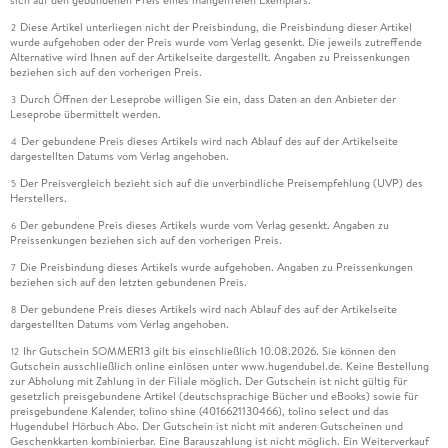
sich auf den gebundenen Preis eines mangelfreien Exemplars.
Diese Artikel unterliegen nicht der Preisbindung, die Preisbindung dieser Artikel
2
wurde aufgehoben oder der Preis wurde vom Verlag gesenkt. Die jeweils zutreffende
Alternative wird Ihnen auf der Artikelseite dargestellt. Angaben zu Preissenkungen
beziehen sich auf den vorherigen Preis.
Durch Öffnen der Leseprobe willigen Sie ein, dass Daten an den Anbieter der
3
Leseprobe übermittelt werden.
Der gebundene Preis dieses Artikels wird nach Ablauf des auf der Artikelseite
4
dargestellten Datums vom Verlag angehoben.
Der Preisvergleich bezieht sich auf die unverbindliche Preisempfehlung (UVP) des
5
Herstellers.
Der gebundene Preis dieses Artikels wurde vom Verlag gesenkt. Angaben zu
6
Preissenkungen beziehen sich auf den vorherigen Preis.
Die Preisbindung dieses Artikels wurde aufgehoben. Angaben zu Preissenkungen
7
beziehen sich auf den letzten gebundenen Preis.
Der gebundene Preis dieses Artikels wird nach Ablauf des auf der Artikelseite
8
dargestellten Datums vom Verlag angehoben.
Ihr Gutschein SOMMER13 gilt bis einschließlich 10.08.2026. Sie können den
12
Gutschein ausschließlich online einlösen unter www.hugendubel.de. Keine Bestellung
zur Abholung mit Zahlung in der Filiale möglich. Der Gutschein ist nicht gültig für
gesetzlich preisgebundene Artikel (deutschsprachige Bücher und eBooks) sowie für
preisgebundene Kalender, tolino shine (4016621130466), tolino select und das
Hugendubel Hörbuch Abo. Der Gutschein ist nicht mit anderen Gutscheinen und
Geschenkkarten kombinierbar. Eine Barauszahlung ist nicht möglich. Ein Weiterverkauf