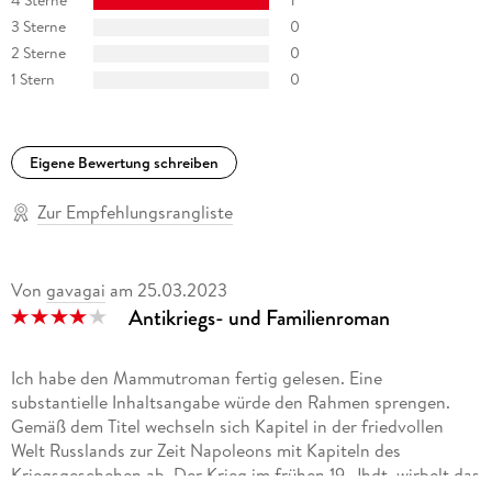
4 Sterne
1
3 Sterne
0
2 Sterne
0
1 Stern
0
Eigene Bewertung schreiben
Zur Empfehlungsrangliste
Von
gavagai
am
25.03.2023
Antikriegs- und Familienroman
Ich habe den Mammutroman fertig gelesen. Eine
substantielle Inhaltsangabe würde den Rahmen sprengen.
Gemäß dem Titel wechseln sich Kapitel in der friedvollen
Welt Russlands zur Zeit Napoleons mit Kapiteln des
Kriegsgeschehen ab. Der Krieg im frühen 19. Jhdt. wirbelt das