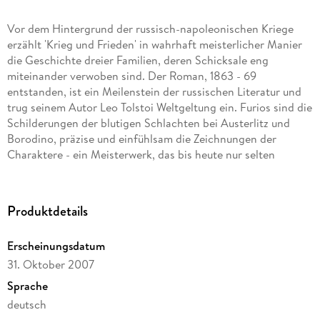
Vor dem Hintergrund der russisch-napoleonischen Kriege
erzählt 'Krieg und Frieden' in wahrhaft meisterlicher Manier
die Geschichte dreier Familien, deren Schicksale eng
miteinander verwoben sind. Der Roman, 1863 - 69
entstanden, ist ein Meilenstein der russischen Literatur und
trug seinem Autor Leo Tolstoi Weltgeltung ein. Furios sind die
Schilderungen der blutigen Schlachten bei Austerlitz und
Borodino, präzise und einfühlsam die Zeichnungen der
Charaktere - ein Meisterwerk, das bis heute nur selten
seinesgleichen fand.
Produktdetails
Inhaltsverzeichnis
ERSTER BAND, 7
Erscheinungsdatum
Erster Teil, 9
31. Oktober 2007
Zweiter Teil, 144
Dritter Teil, 261
Sprache
deutsch
ZWEITER BAND, 385