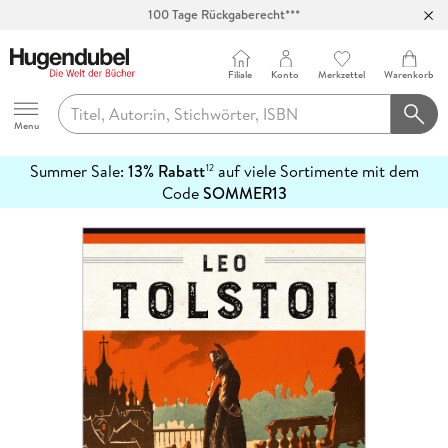
100 Tage Rückgaberecht***
Abholung in über 100 Filialen
Filiale
Konto
Merkzettel
Warenkorb
Hugendubel
Menu
Summer Sale:
13% Rabatt
auf viele Sortimente mit dem
12
mehr
Code
SOMMER13
erfahren