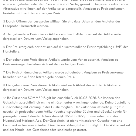
wurde aufgehoben oder der Preis wurde vom Verlag gesenkt. Die jeweils zutreffende
Alternative wird Ihnen auf der Artikelseite dargestellt. Angaben zu Preissenkungen
beziehen sich auf den vorherigen Preis.
Durch Öffnen der Leseprobe willigen Sie ein, dass Daten an den Anbieter der
3
Leseprobe übermittelt werden.
Der gebundene Preis dieses Artikels wird nach Ablauf des auf der Artikelseite
4
dargestellten Datums vom Verlag angehoben.
Der Preisvergleich bezieht sich auf die unverbindliche Preisempfehlung (UVP) des
5
Herstellers.
Der gebundene Preis dieses Artikels wurde vom Verlag gesenkt. Angaben zu
6
Preissenkungen beziehen sich auf den vorherigen Preis.
Die Preisbindung dieses Artikels wurde aufgehoben. Angaben zu Preissenkungen
7
beziehen sich auf den letzten gebundenen Preis.
Der gebundene Preis dieses Artikels wird nach Ablauf des auf der Artikelseite
8
dargestellten Datums vom Verlag angehoben.
Ihr Gutschein SOMMER13 gilt bis einschließlich 10.08.2026. Sie können den
12
Gutschein ausschließlich online einlösen unter www.hugendubel.de. Keine Bestellung
zur Abholung mit Zahlung in der Filiale möglich. Der Gutschein ist nicht gültig für
gesetzlich preisgebundene Artikel (deutschsprachige Bücher und eBooks) sowie für
preisgebundene Kalender, tolino shine (4016621130466), tolino select und das
Hugendubel Hörbuch Abo. Der Gutschein ist nicht mit anderen Gutscheinen und
Geschenkkarten kombinierbar. Eine Barauszahlung ist nicht möglich. Ein Weiterverkauf
und der Handel des Gutscheincodes sind nicht gestattet.