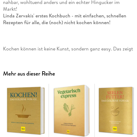
nahbar, wohltuend anders und ein echter Hingucker im
Markt!
Linda Zervakis' erstes Kochbuch - mit einfachen, schnellen
Rezepten für alle, die (noch) nicht kochen können!
Kochen können ist keine Kunst, sondern ganz easy. Das zeigt
die ehemalige Tagesschau-Sprecherin Linda Zervakis
zusammen mit ihrer Freundin Eli in diesem
griechisch
inspirierten Kochbuch
. Aus ihrer Heimat bringt sie die besten
Mehr aus dieser Reihe
Rezepte mit, zeigt außerdem, was am Hamburger Hafen
köstlich schmeckt und lädt sich Freunde ein, um gemeinsam
zu kochen. Dabei kann sie das eigentlich gar nicht.
Nicht nur ein Kochbuch . . .