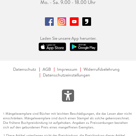
Mo. - Sa. 9.00 - 18.00 Uhr
Laden Sie unsere App herunter.
Datenschutz
AGB
Impressum
Widerrufsbelehrung
Datenschutzeinstellungen
Mängelexemplare sind Bücher mit leichten Beschädigungen, die das Lesen aber nicht
1
einschränken. Mängelexemplare sind durch einen Stempel als solche gekennzeichnet.
Die frühere Buchpreisbindung ist aufgehoben. Angaben zu Preissenkungen beziehen
sich auf den gebundenen Preis eines mangelfreien Exemplars.
Diese Artikel unterliegen nicht der Preisbindung, die Preisbindung dieser Artikel
2