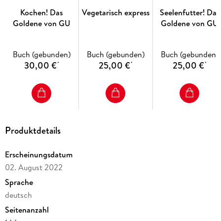
. . . sondern auch ein Einblick in Lindas Küche, ihr
Kochen! Das
Vegetarisch express
Seelenfutter! Das
Lieblingsrestaurant, ihre Familie und ihre Vorlieben. Zum
Goldene von GU
Goldene von GU
Beispiel gemeinsam mit Freunden an der Elbe sitzen und
leckere Kleinigkeiten essen
:
Buch (gebunden)
Buch (gebunden)
Buch (gebunden)
30,00 €
25,00 €
25,00 €
*
*
*
- Das beste Weißbrot
- Dattel-Dip und Crunchy Cashew Pesto
Produktdetails
Erscheinungsdatum
02. August 2022
- Kichererbseneintopf
Sprache
deutsch
Seitenanzahl
Rezepte für jeden Tag