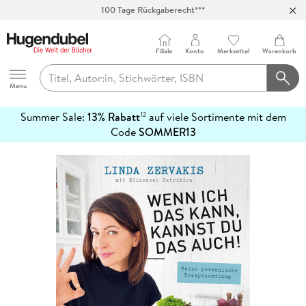
100 Tage Rückgaberecht***
Abholung in über 100 Filialen
Filiale
Konto
Merkzettel
Warenkorb
Hugendubel
Menu
Summer Sale:
13% Rabatt
auf viele Sortimente mit dem
12
mehr
Code
SOMMER13
erfahren