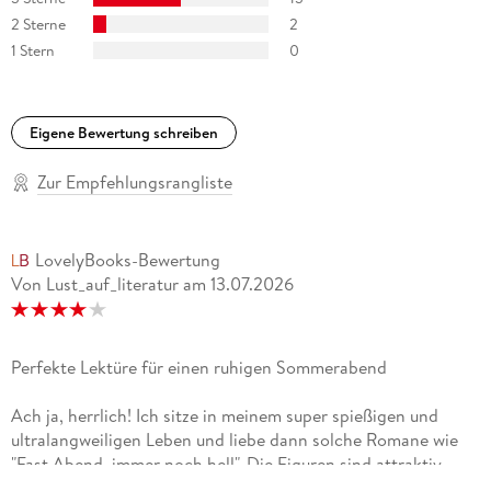
Romans die Genauigkeit, mit der hier sehr unterschiedliche
2 Sterne
2
Seelennöte eingefangen werden. Wolfgang Höbel, Der
1 Stern
0
Spiegel
Eigene Bewertung schreiben
Zur Empfehlungsrangliste
LovelyBooks-Bewertung
Von Lust_auf_literatur
am
13.07.2026
Perfekte Lektüre für einen ruhigen Sommerabend
Ach ja, herrlich! Ich sitze in meinem super spießigen und
ultralangweiligen Leben und liebe dann solche Romane wie
"Fast Abend, immer noch hell". Die Figuren sind attraktiv,
jung und hot, die Location, das Setting folgt dem ehemaligen