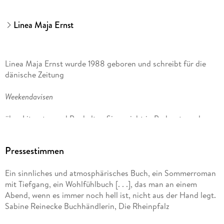
Linea Maja Ernst
Linea Maja Ernst wurde 1988 geboren und schreibt für die
dänische Zeitung
Weekendavisen
über Literatur und Popkultur. Sie spricht in Podcasts und
schreibt über queeres und polyamouröses Leben und die
Suche nach alternativen Lebensstilen. Ihr Debütroman »Fast
Pressestimmen
Abend, immer noch hell« wurde von der internationalen
Presse gefeiert, stand auf Platz 1 der dänischen Bestsellerliste
Ein sinnliches und atmosphärisches Buch, ein Sommerroman
und erscheint in 12 Ländern.
mit Tiefgang, ein Wohlfühlbuch [. . .], das man an einem
Abend, wenn es immer noch hell ist, nicht aus der Hand legt.
Ursel Allenstein ist Übersetzerin aus dem Dänischen,
Sabine Reinecke Buchhändlerin, Die Rheinpfalz
Schwedischen und Norwegischen von u. a. Tove Ditlevsen,