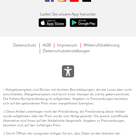
Laden Sie unsere App herunter.
Datenschutz
AGB
Impressum
Widerrufsbelehrung
Datenschutzeinstellungen
Mängelexemplare sind Bücher mit leichten Beschädigungen, die das Lesen aber nicht
1
einschränken. Mängelexemplare sind durch einen Stempel als solche gekennzeichnet.
Die frühere Buchpreisbindung ist aufgehoben. Angaben zu Preissenkungen beziehen
sich auf den gebundenen Preis eines mangelfreien Exemplars.
Diese Artikel unterliegen nicht der Preisbindung, die Preisbindung dieser Artikel
2
wurde aufgehoben oder der Preis wurde vom Verlag gesenkt. Die jeweils zutreffende
Alternative wird Ihnen auf der Artikelseite dargestellt. Angaben zu Preissenkungen
beziehen sich auf den vorherigen Preis.
Durch Öffnen der Leseprobe willigen Sie ein, dass Daten an den Anbieter der
3