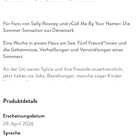
Für Fans von Sally Rooney und »Call Me By Your Name«: Die
Sommer-Sensation aus Dänemark
Eine Woche in einem Haus am See. Fünf Freund*innen und
die Geheimnisse, Verheißungen und Verwicklungen eines
Sommers
An der Uni waren Sylvia und ihre Freunde unzertrennlich,
jetzt haben sie Jobs, Beziehungen, manche sogar Kinder.
Doch eine Sommerwoche wollen sie gemeinsam verbringen,
in einem Haus am See. Im Mittsommerlicht, beim Kochen und
Krebse fangen, in Gesprächen über Liebe, Queerness und das
Produktdetails
Leben, kehrt die alte Vertrautheit schnell zurück. Doch als
zwei von ihnen Heiratspläne verkünden, lassen sich
Erscheinungsdatum
verborgene Sehnsüchte immer schwerer unterdrücken. Leben
sie alle wirklich so frei und glücklich, wie sie es sich immer
29. April 2026
erträumt haben?
Sprache