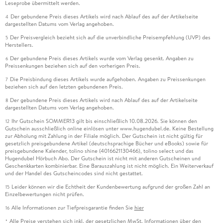
Leseprobe übermittelt werden.
Der gebundene Preis dieses Artikels wird nach Ablauf des auf der Artikelseite
4
dargestellten Datums vom Verlag angehoben.
Der Preisvergleich bezieht sich auf die unverbindliche Preisempfehlung (UVP) des
5
Herstellers.
Der gebundene Preis dieses Artikels wurde vom Verlag gesenkt. Angaben zu
6
Preissenkungen beziehen sich auf den vorherigen Preis.
Die Preisbindung dieses Artikels wurde aufgehoben. Angaben zu Preissenkungen
7
beziehen sich auf den letzten gebundenen Preis.
Der gebundene Preis dieses Artikels wird nach Ablauf des auf der Artikelseite
8
dargestellten Datums vom Verlag angehoben.
Ihr Gutschein SOMMER13 gilt bis einschließlich 10.08.2026. Sie können den
12
Gutschein ausschließlich online einlösen unter www.hugendubel.de. Keine Bestellung
zur Abholung mit Zahlung in der Filiale möglich. Der Gutschein ist nicht gültig für
gesetzlich preisgebundene Artikel (deutschsprachige Bücher und eBooks) sowie für
preisgebundene Kalender, tolino shine (4016621130466), tolino select und das
Hugendubel Hörbuch Abo. Der Gutschein ist nicht mit anderen Gutscheinen und
Geschenkkarten kombinierbar. Eine Barauszahlung ist nicht möglich. Ein Weiterverkauf
und der Handel des Gutscheincodes sind nicht gestattet.
Leider können wir die Echtheit der Kundenbewertung aufgrund der großen Zahl an
15
Einzelbewertungen nicht prüfen.
Alle Informationen zur Tiefpreisgarantie finden Sie
hier
16
Alle Preise verstehen sich inkl. der gesetzlichen MwSt. Informationen über den
*