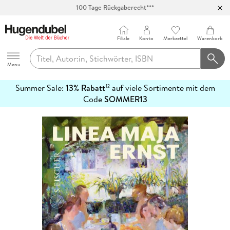
100 Tage Rückgaberecht***
Abholung in über 100 Filialen
Filiale
Konto
Merkzettel
Warenkorb
Hugendubel
Menu
Summer Sale:
13% Rabatt
auf viele Sortimente mit dem
12
mehr
Code
SOMMER13
erfahren