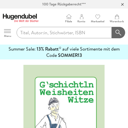
100 Tage Rückgaberecht***
Abholung in über 100 Filialen
Filiale
Konto
Merkzettel
Warenkorb
Hugendubel
Menu
Summer Sale:
13% Rabatt
auf viele Sortimente mit dem
12
mehr
Code
SOMMER13
erfahren