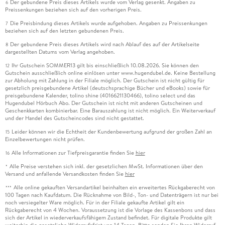
Der gebundene Preis dieses Artikels wurde vom Verlag gesenkt. Angaben zu
6
Preissenkungen beziehen sich auf den vorherigen Preis.
Die Preisbindung dieses Artikels wurde aufgehoben. Angaben zu Preissenkungen
7
beziehen sich auf den letzten gebundenen Preis.
Der gebundene Preis dieses Artikels wird nach Ablauf des auf der Artikelseite
8
dargestellten Datums vom Verlag angehoben.
Ihr Gutschein SOMMER13 gilt bis einschließlich 10.08.2026. Sie können den
12
Gutschein ausschließlich online einlösen unter www.hugendubel.de. Keine Bestellung
zur Abholung mit Zahlung in der Filiale möglich. Der Gutschein ist nicht gültig für
gesetzlich preisgebundene Artikel (deutschsprachige Bücher und eBooks) sowie für
preisgebundene Kalender, tolino shine (4016621130466), tolino select und das
Hugendubel Hörbuch Abo. Der Gutschein ist nicht mit anderen Gutscheinen und
Geschenkkarten kombinierbar. Eine Barauszahlung ist nicht möglich. Ein Weiterverkauf
und der Handel des Gutscheincodes sind nicht gestattet.
Leider können wir die Echtheit der Kundenbewertung aufgrund der großen Zahl an
15
Einzelbewertungen nicht prüfen.
Alle Informationen zur Tiefpreisgarantie finden Sie
hier
16
Alle Preise verstehen sich inkl. der gesetzlichen MwSt. Informationen über den
*
Versand und anfallende Versandkosten finden Sie
hier
Alle online gekauften Versandartikel beinhalten ein erweitertes Rückgaberecht von
***
100 Tagen nach Kaufdatum. Die Rücknahme von Bild-, Ton- und Datenträgern ist nur bei
noch versiegelter Ware möglich. Für in der Filiale gekaufte Artikel gilt ein
Rückgaberecht von 4 Wochen. Voraussetzung ist die Vorlage des Kassenbons und dass
sich der Artikel in wiederverkaufsfähigem Zustand befindet. Für digitale Produkte gilt