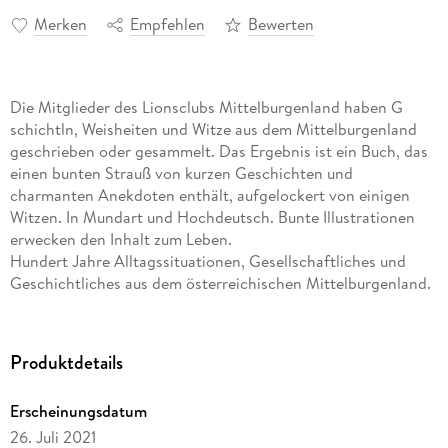
Merken
Empfehlen
Bewerten
Die Mitglieder des Lionsclubs Mittelburgenland haben G
schichtln, Weisheiten und Witze aus dem Mittelburgenland
geschrieben oder gesammelt. Das Ergebnis ist ein Buch, das
einen bunten Strauß von kurzen Geschichten und
charmanten Anekdoten enthält, aufgelockert von einigen
Witzen. In Mundart und Hochdeutsch. Bunte Illustrationen
erwecken den Inhalt zum Leben.
Hundert Jahre Alltagssituationen, Gesellschaftliches und
Geschichtliches aus dem österreichischen Mittelburgenland.
Kurze Geschichten, charmante Anekdoten, aufgelockert von
einigen Witzen. Bunte Illustrationen erwecken den Inhalt zum
Leben. Die heiteren Mundart-Gedichte eignen sich
Produktdetails
besonders zum Vortragen. So manche Geschichte scheint
zweimal auf: einmal in Mundart und einmal auf Hochdeutsch,
Erscheinungsdatum
zum Beispiel Die neigrigi Nochbarin Die neugierige
26. Juli 2021
Nachbarin . Andere unterhaltsame Kurzgeschichten tragen