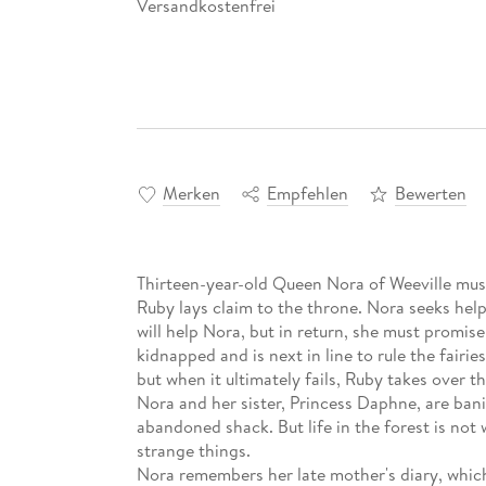
Versandkostenfrei
Merken
Empfehlen
Bewerten
Thirteen-year-old Queen Nora of Weeville mus
Ruby lays claim to the throne. Nora seeks help
will help Nora, but in return, she must promise 
kidnapped and is next in line to rule the fairie
but when it ultimately fails, Ruby takes over t
Nora and her sister, Princess Daphne, are ban
abandoned shack. But life in the forest is not w
strange things.
Nora remembers her late mother's diary, whic