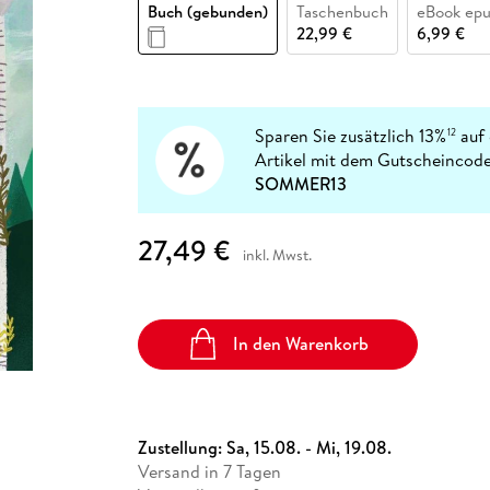
Fremdsprachige Bücher
Buch (gebunden)
Taschenbuch
eBook ep
n Lernhilfen
 Jugendbücher
eiber
Hörbuch Downloads im Bundle
cher
 Vergleich
 Puzzlezubehör
Lernen
New Adult
STABILO
22,99 €
6,99 €
Taschenbücher
hilfen
hriller
 Backen
er
lender
Ratgeber
op
hriller
Romance
Sachbücher
Sparen Sie zusätzlich 13%
auf 
12
precher:innen
Artikel mit dem Gutscheincode
Science Fiction
SOMMER13
Fremdsprachige Bücher
27,49 €
inkl. Mwst.
In den Warenkorb
Zustellung:
Sa, 15.08. - Mi, 19.08.
Versand in 7 Tagen