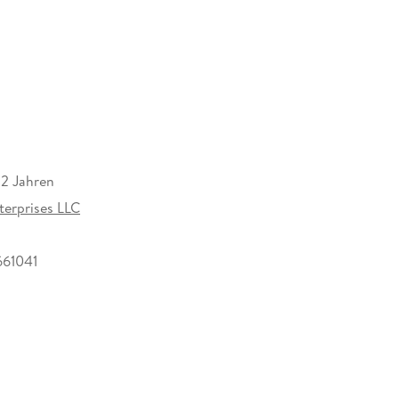
tle to find it.
r Ruby's cruel reign, Weeville is not the happy
Nora and Daphne confront Ruby, but things take an
s not the true queen, Nora also finds something
12 Jahren
terprises LLC
61041