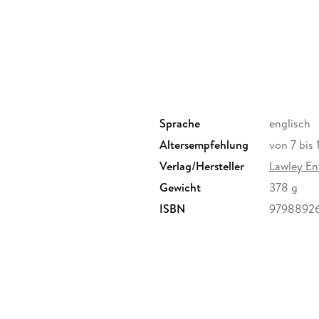
kingdom, but she will have to break into the cas
Once inside the castle, Nora realizes that unde
village it once was. With the diary in hand, 
unexpected turn. In her quest to prove Ruby i
unexpected.
Sprache
englisch
Altersempfehlung
von 7 bis 
Verlag/Hersteller
Lawley En
Gewicht
378 g
ISBN
97988926