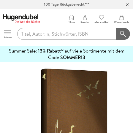
100 Tage Rückgaberecht***
Abholung in über 100 Filialen
Filiale
Konto
Merkzettel
Warenkorb
Hugendubel
Menu
Summer Sale:
13% Rabatt
auf viele Sortimente mit dem
12
mehr
Code
SOMMER13
erfahren