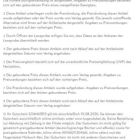
Die frühere Buchpreisbindung ist aufgehoben. Angaben zu Preissenkungen beziehen
sich auf den gebundenen Preis eines mangelfreien Exemplars.
Diese Artikel unterliegen nicht der Preisbindung, die Preisbindung dieser Artikel
2
wurde aufgehoben oder der Preis wurde vom Verlag gesenkt. Die jeweils zutreffende
Alternative wird Ihnen auf der Artikelseite dargestellt. Angaben zu Preissenkungen
beziehen sich auf den vorherigen Preis.
Durch Öffnen der Leseprobe willigen Sie ein, dass Daten an den Anbieter der
3
Leseprobe übermittelt werden.
Der gebundene Preis dieses Artikels wird nach Ablauf des auf der Artikelseite
4
dargestellten Datums vom Verlag angehoben.
Der Preisvergleich bezieht sich auf die unverbindliche Preisempfehlung (UVP) des
5
Herstellers.
Der gebundene Preis dieses Artikels wurde vom Verlag gesenkt. Angaben zu
6
Preissenkungen beziehen sich auf den vorherigen Preis.
Die Preisbindung dieses Artikels wurde aufgehoben. Angaben zu Preissenkungen
7
beziehen sich auf den letzten gebundenen Preis.
Der gebundene Preis dieses Artikels wird nach Ablauf des auf der Artikelseite
8
dargestellten Datums vom Verlag angehoben.
Ihr Gutschein SOMMER13 gilt bis einschließlich 10.08.2026. Sie können den
12
Gutschein ausschließlich online einlösen unter www.hugendubel.de. Keine Bestellung
zur Abholung mit Zahlung in der Filiale möglich. Der Gutschein ist nicht gültig für
gesetzlich preisgebundene Artikel (deutschsprachige Bücher und eBooks) sowie für
preisgebundene Kalender, tolino shine (4016621130466), tolino select und das
Hugendubel Hörbuch Abo. Der Gutschein ist nicht mit anderen Gutscheinen und