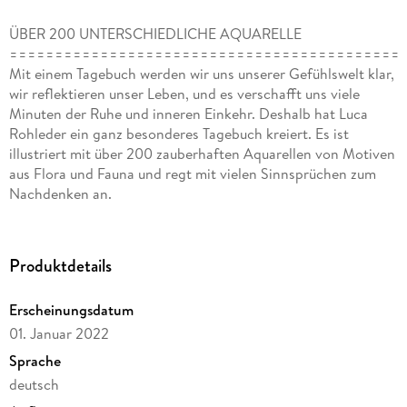
ÜBER 200 UNTERSCHIEDLICHE AQUARELLE
===========================================
Mit einem Tagebuch werden wir uns unserer Gefühlswelt klar,
wir reflektieren unser Leben, und es verschafft uns viele
Minuten der Ruhe und inneren Einkehr. Deshalb hat Luca
Rohleder ein ganz besonderes Tagebuch kreiert. Es ist
illustriert mit über 200 zauberhaften Aquarellen von Motiven
aus Flora und Fauna und regt mit vielen Sinnsprüchen zum
Nachdenken an.
Die Kombination von eigenen Eintragungen, eingebettet in
harmonische Aquarellmalerei, und positiven
Produktdetails
Lebensweisheiten wird das Führen dieses LUCA TAGEBUCHs
zu einem täglichen Highlight machen. In der Summe entsteht
Erscheinungsdatum
für jeden Lebensabschnitt ein kleines Kunstwerk über die
01. Januar 2022
eigene Existenz ein Tagebuch, das man auch noch nach
Jahren gern in die Hand nehmen wird, um sich an der
Sprache
einzigartigen Komposition von niedergeschriebenen
deutsch
Gedanken und gestalterischer Schönheit zu erfreuen.