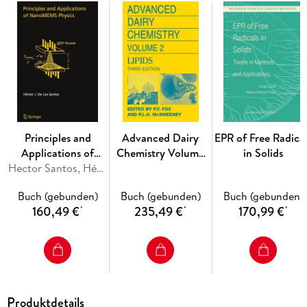
field or include large quantities of data, but should rather be
conceptual, concentrating on the methodological thinking
that will allow the non-specialist reader to understand the
information presented. Contributions also offer an outlook
on potential future developments in the field. Review articles
for the individual volumes are invited by the volume editors.
Readership: research chemists at universities or in industry,
graduate students.
Principles and
Advanced Dairy
EPR of Free Radical
Applications of
Chemistry Volume
in Solids
NanoMEMS Physics
Hector Santos, Héctor J. De Los Santos
2: Lipids.Vol.2
Buch (gebunden)
Buch (gebunden)
Buch (gebunden)
160,49 €
235,49 €
170,99 €
*
*
*
Produktdetails