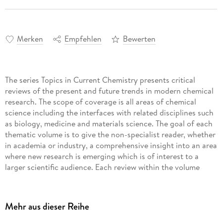
Merken
Empfehlen
Bewerten
The series Topics in Current Chemistry presents critical
reviews of the present and future trends in modern chemical
research. The scope of coverage is all areas of chemical
science including the interfaces with related disciplines such
as biology, medicine and materials science. The goal of each
thematic volume is to give the non-specialist reader, whether
in academia or industry, a comprehensive insight into an area
where new research is emerging which is of interest to a
larger scientific audience. Each review within the volume
critically surveys one aspect of that topic and places it within
the context of the volume as a whole. The most significant
developments of the last 5 to 10 years are presented using
Mehr aus dieser Reihe
selected examples to illustrate the principles discussed. The
coverage is not intended to be an exhaustive summary of the