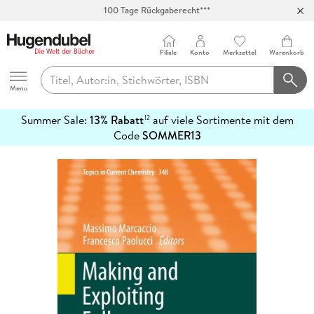
100 Tage Rückgaberecht***
Abholung in über 100 Filialen
Filiale
Konto
Merkzettel
Warenkorb
Hugendubel
Menu
Summer Sale:
13% Rabatt
auf viele Sortimente mit dem
12
mehr
Code
SOMMER13
erfahren