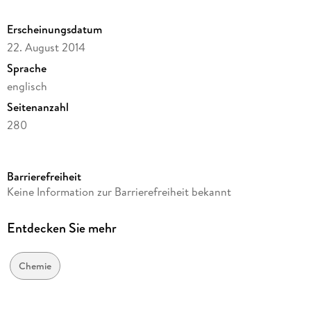
Erscheinungsdatum
22. August 2014
Sprache
englisch
Seitenanzahl
280
Reihe
Chemistry and Materials Science
Barrierefreiheit
Herausgegeben von
Keine Information zur Barrierefreiheit bekannt
Massimo Marcaccio, Francesco Paolucci
Verlag/Hersteller
Entdecken Sie mehr
Springer
Abbildungen
Chemie
VII, 270 p. 175 illus., 88 illus. in color.
Gewicht