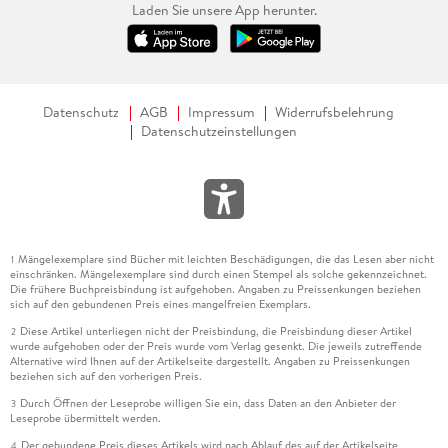
Laden Sie unsere App herunter.
Datenschutz
AGB
Impressum
Widerrufsbelehrung
Datenschutzeinstellungen
Mängelexemplare sind Bücher mit leichten Beschädigungen, die das Lesen aber nicht
1
einschränken. Mängelexemplare sind durch einen Stempel als solche gekennzeichnet.
Die frühere Buchpreisbindung ist aufgehoben. Angaben zu Preissenkungen beziehen
sich auf den gebundenen Preis eines mangelfreien Exemplars.
Diese Artikel unterliegen nicht der Preisbindung, die Preisbindung dieser Artikel
2
wurde aufgehoben oder der Preis wurde vom Verlag gesenkt. Die jeweils zutreffende
Alternative wird Ihnen auf der Artikelseite dargestellt. Angaben zu Preissenkungen
beziehen sich auf den vorherigen Preis.
Durch Öffnen der Leseprobe willigen Sie ein, dass Daten an den Anbieter der
3
Leseprobe übermittelt werden.
Der gebundene Preis dieses Artikels wird nach Ablauf des auf der Artikelseite
4