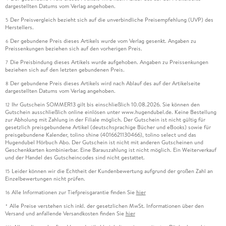
dargestellten Datums vom Verlag angehoben.
Der Preisvergleich bezieht sich auf die unverbindliche Preisempfehlung (UVP) des
5
Herstellers.
Der gebundene Preis dieses Artikels wurde vom Verlag gesenkt. Angaben zu
6
Preissenkungen beziehen sich auf den vorherigen Preis.
Die Preisbindung dieses Artikels wurde aufgehoben. Angaben zu Preissenkungen
7
beziehen sich auf den letzten gebundenen Preis.
Der gebundene Preis dieses Artikels wird nach Ablauf des auf der Artikelseite
8
dargestellten Datums vom Verlag angehoben.
Ihr Gutschein SOMMER13 gilt bis einschließlich 10.08.2026. Sie können den
12
Gutschein ausschließlich online einlösen unter www.hugendubel.de. Keine Bestellung
zur Abholung mit Zahlung in der Filiale möglich. Der Gutschein ist nicht gültig für
gesetzlich preisgebundene Artikel (deutschsprachige Bücher und eBooks) sowie für
preisgebundene Kalender, tolino shine (4016621130466), tolino select und das
Hugendubel Hörbuch Abo. Der Gutschein ist nicht mit anderen Gutscheinen und
Geschenkkarten kombinierbar. Eine Barauszahlung ist nicht möglich. Ein Weiterverkauf
und der Handel des Gutscheincodes sind nicht gestattet.
Leider können wir die Echtheit der Kundenbewertung aufgrund der großen Zahl an
15
Einzelbewertungen nicht prüfen.
Alle Informationen zur Tiefpreisgarantie finden Sie
hier
16
Alle Preise verstehen sich inkl. der gesetzlichen MwSt. Informationen über den
*
Versand und anfallende Versandkosten finden Sie
hier