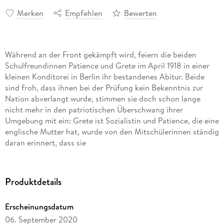
Merken
Empfehlen
Bewerten
Während an der Front gekämpft wird, feiern die beiden
Schulfreundinnen Patience und Grete im April 1918 in einer
kleinen Konditorei in Berlin ihr bestandenes Abitur. Beide
sind froh, dass ihnen bei der Prüfung kein Bekenntnis zur
Nation abverlangt wurde, stimmen sie doch schon lange
nicht mehr in den patriotischen Überschwang ihrer
Umgebung mit ein: Grete ist Sozialistin und Patience, die eine
englische Mutter hat, wurde von den Mitschülerinnen ständig
daran erinnert, dass sie
"nicht dazugehört".
Margaret Goldsmith schildert in ihrem erstmals 1931
veröffentlichten Roman "Patience geht vorüber" die
Produktdetails
Lebensentwürfe und Enttäuschungen der sympathischen
Heldin Patience - von ihrer leidenschaftlichen Liebe zu Grete
Erscheinungsdatum
bis hin zu ihrem "neusachlichen" Umgang mit Beziehungen
06. September 2020
Ende der 1920er-Jahre. Zwischen den Klassen, den Nationen,