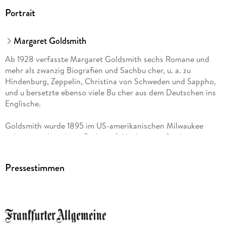
Portrait
Margaret Goldsmith
Ab 1928 verfasste Margaret Goldsmith sechs Romane und
mehr als zwanzig Biografien und Sachbu cher, u. a. zu
Hindenburg, Zeppelin, Christina von Schweden und Sappho,
und u bersetzte ebenso viele Bu cher aus dem Deutschen ins
Englische.
Goldsmith wurde 1895 im US-amerikanischen Milwaukee
geboren und wuchs in Berlin auf. Nach einem Studium in
Illinois kehrte sie 1921 wieder nach Berlin zuru ck und
arbeitete als US-Handelskommissarin. Als Korrespondentin
Pressestimmen
war sie mit ihren Berichten aus Deutschland in englischen
und amerikanischen Zeitungen präsent.
Bekannt ist Margaret Goldsmith (oder Goldsmith-Voigt, nach
dem Journalisten Frederick Voigt, mit dem sie von 1926 bis
1935 verheiratet war) heute allerdings am ehesten fu r eine