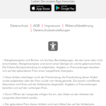
Laden Sie unsere App herunter.
Datenschutz
AGB
Impressum
Widerrufsbelehrung
Datenschutzeinstellungen
Mängelexemplare sind Bücher mit leichten Beschädigungen, die das Lesen aber nicht
1
einschränken. Mängelexemplare sind durch einen Stempel als solche gekennzeichnet.
Die frühere Buchpreisbindung ist aufgehoben. Angaben zu Preissenkungen beziehen
sich auf den gebundenen Preis eines mangelfreien Exemplars.
Diese Artikel unterliegen nicht der Preisbindung, die Preisbindung dieser Artikel
2
wurde aufgehoben oder der Preis wurde vom Verlag gesenkt. Die jeweils zutreffende
Alternative wird Ihnen auf der Artikelseite dargestellt. Angaben zu Preissenkungen
beziehen sich auf den vorherigen Preis.
Durch Öffnen der Leseprobe willigen Sie ein, dass Daten an den Anbieter der
3
Leseprobe übermittelt werden.
Der gebundene Preis dieses Artikels wird nach Ablauf des auf der Artikelseite
4