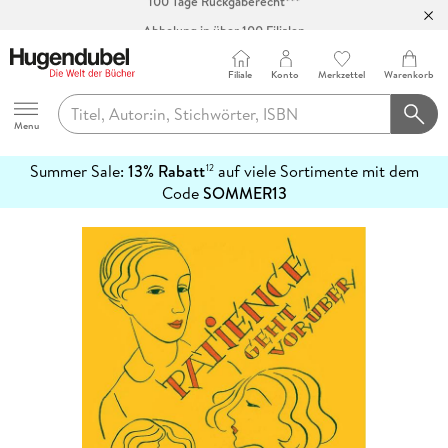
Abholung in über 100 Filialen
Filiale
Konto
Merkzettel
Warenkorb
Hugendubel
Menu
Summer Sale:
13% Rabatt
auf viele Sortimente mit dem
12
mehr
Code
SOMMER13
erfahren