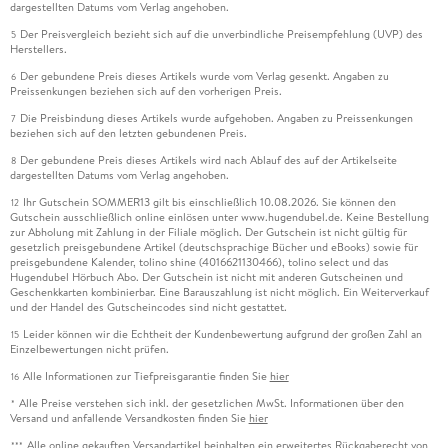
dargestellten Datums vom Verlag angehoben.
Der Preisvergleich bezieht sich auf die unverbindliche Preisempfehlung (UVP) des
5
Herstellers.
Der gebundene Preis dieses Artikels wurde vom Verlag gesenkt. Angaben zu
6
Preissenkungen beziehen sich auf den vorherigen Preis.
Die Preisbindung dieses Artikels wurde aufgehoben. Angaben zu Preissenkungen
7
beziehen sich auf den letzten gebundenen Preis.
Der gebundene Preis dieses Artikels wird nach Ablauf des auf der Artikelseite
8
dargestellten Datums vom Verlag angehoben.
Ihr Gutschein SOMMER13 gilt bis einschließlich 10.08.2026. Sie können den
12
Gutschein ausschließlich online einlösen unter www.hugendubel.de. Keine Bestellung
zur Abholung mit Zahlung in der Filiale möglich. Der Gutschein ist nicht gültig für
gesetzlich preisgebundene Artikel (deutschsprachige Bücher und eBooks) sowie für
preisgebundene Kalender, tolino shine (4016621130466), tolino select und das
Hugendubel Hörbuch Abo. Der Gutschein ist nicht mit anderen Gutscheinen und
Geschenkkarten kombinierbar. Eine Barauszahlung ist nicht möglich. Ein Weiterverkauf
und der Handel des Gutscheincodes sind nicht gestattet.
Leider können wir die Echtheit der Kundenbewertung aufgrund der großen Zahl an
15
Einzelbewertungen nicht prüfen.
Alle Informationen zur Tiefpreisgarantie finden Sie
hier
16
Alle Preise verstehen sich inkl. der gesetzlichen MwSt. Informationen über den
*
Versand und anfallende Versandkosten finden Sie
hier
Alle online gekauften Versandartikel beinhalten ein erweitertes Rückgaberecht von
***