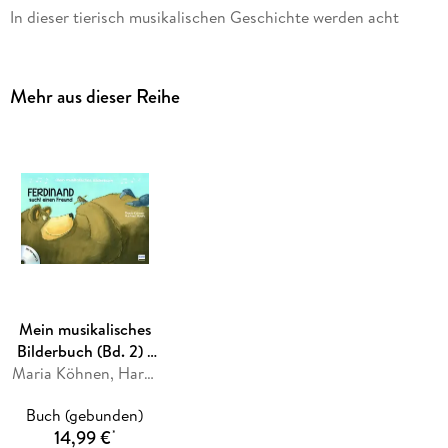
In dieser tierisch musikalischen Geschichte werden acht
Instrumente eines Blasorchesters vorgestellt. Das
wunderschön illustrierte Bilderbuch mit gereimten Texten
und Informationen zu jedem einzelnen Instrument, sowie
Mehr aus dieser Reihe
einer beiliegenden CD mit Hörspiel und Hörrätseln macht
jedem kleinen Musikliebhaber Spaß.
Mein musikalisches
Bilderbuch (Bd. 2) -
Ferdinand sucht
Maria Köhnen, Hartmut Hoefs
einen Freund
Buch (gebunden)
14,99 €
*