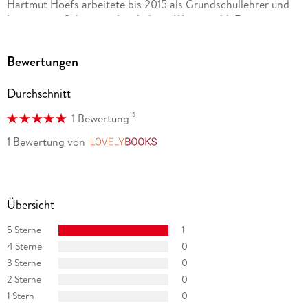
Hartmut Hoefs arbeitete bis 2015 als Grundschullehrer und
Leiter einer Schwerpunktschule im Westerwald. Er
veröffentlichte zahlreiche Lernwerke bei verschiedenen
Verlagen und entwickelte mit großem Erfolg musikalische
Bewertungen
Rituale für den Schulalltag.
Durchschnitt
15
1 Bewertung
1 Bewertung
von
LovelyBooks
Übersicht
5 Sterne
1
4 Sterne
0
3 Sterne
0
2 Sterne
0
1 Stern
0