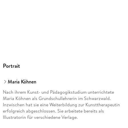
Herstelleradresse
Ullmann Medien GmbH, Rolandsecker Weg 30, 53619
Rheinbreitbach, info@ullmannmedien.com
Portrait
Maria Köhnen
Nach ihrem Kunst- und Pädagogikstudium unterrichtete
Maria Köhnen als Grundschullehrerin im Schwarzwald.
Inzwischen hat sie eine Weiterbildung zur Kunsttherapeutin
erfolgreich abgeschlossen. Sie arbeitete bereits als
Illustratorin für verschiedene Verlage.