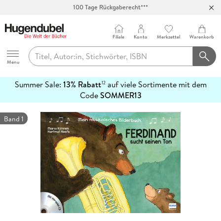
100 Tage Rückgaberecht***
Abholung in über 100 Filialen
Filiale
Konto
Merkzettel
Warenkorb
Hugendubel
Menu
Summer Sale:
13% Rabatt
auf viele Sortimente mit dem
12
mehr
Code
SOMMER13
erfahren
Band 1