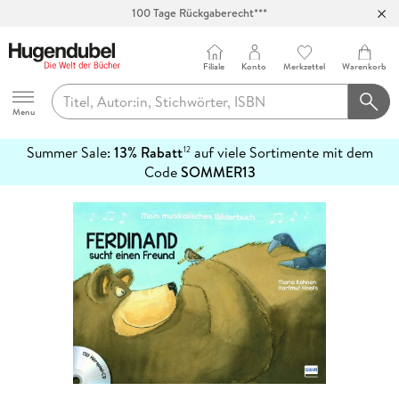
Abholung in über 100 Filialen
Filiale
Konto
Merkzettel
Warenkorb
Hugendubel
Menu
Summer Sale:
13% Rabatt
auf viele Sortimente mit dem
12
mehr
Code
SOMMER13
erfahren