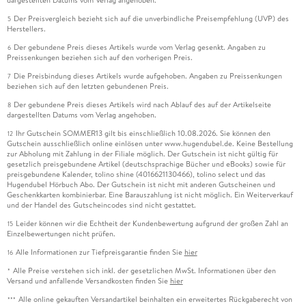
dargestellten Datums vom Verlag angehoben.
Der Preisvergleich bezieht sich auf die unverbindliche Preisempfehlung (UVP) des
5
Herstellers.
Der gebundene Preis dieses Artikels wurde vom Verlag gesenkt. Angaben zu
6
Preissenkungen beziehen sich auf den vorherigen Preis.
Die Preisbindung dieses Artikels wurde aufgehoben. Angaben zu Preissenkungen
7
beziehen sich auf den letzten gebundenen Preis.
Der gebundene Preis dieses Artikels wird nach Ablauf des auf der Artikelseite
8
dargestellten Datums vom Verlag angehoben.
Ihr Gutschein SOMMER13 gilt bis einschließlich 10.08.2026. Sie können den
12
Gutschein ausschließlich online einlösen unter www.hugendubel.de. Keine Bestellung
zur Abholung mit Zahlung in der Filiale möglich. Der Gutschein ist nicht gültig für
gesetzlich preisgebundene Artikel (deutschsprachige Bücher und eBooks) sowie für
preisgebundene Kalender, tolino shine (4016621130466), tolino select und das
Hugendubel Hörbuch Abo. Der Gutschein ist nicht mit anderen Gutscheinen und
Geschenkkarten kombinierbar. Eine Barauszahlung ist nicht möglich. Ein Weiterverkauf
und der Handel des Gutscheincodes sind nicht gestattet.
Leider können wir die Echtheit der Kundenbewertung aufgrund der großen Zahl an
15
Einzelbewertungen nicht prüfen.
Alle Informationen zur Tiefpreisgarantie finden Sie
hier
16
Alle Preise verstehen sich inkl. der gesetzlichen MwSt. Informationen über den
*
Versand und anfallende Versandkosten finden Sie
hier
Alle online gekauften Versandartikel beinhalten ein erweitertes Rückgaberecht von
***