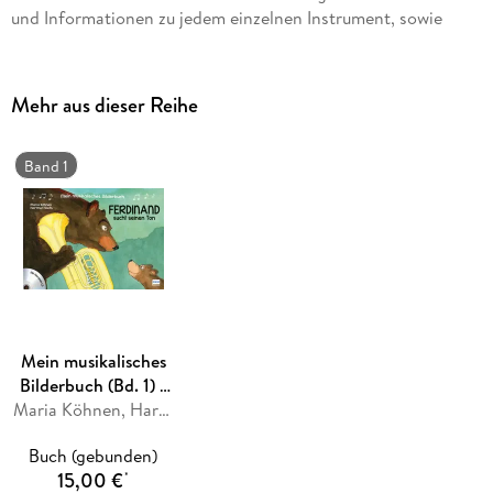
und Informationen zu jedem einzelnen Instrument, sowie
einer beiliegenden CD mit Hörspiel und Hörrätseln macht
jedem kleinen Musikliebhaber Spaß.
Mehr aus dieser Reihe
Band 1
Mein musikalisches
Bilderbuch (Bd. 1) -
Ferdinand sucht
Maria Köhnen, Hartmut Hoefs
seinen Ton
Buch (gebunden)
15,00 €
*