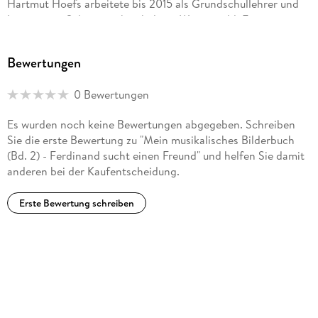
Hartmut Hoefs arbeitete bis 2015 als Grundschullehrer und
Leiter einer Schwerpunktschule im Westerwald. Er
veröffentlichte zahlreiche Lernwerke bei verschiedenen
Verlagen und entwickelte mit großem Erfolg musikalische
Bewertungen
Rituale für den Schulalltag.
0 Bewertungen
Es wurden noch keine Bewertungen abgegeben. Schreiben
Sie die erste Bewertung zu "Mein musikalisches Bilderbuch
(Bd. 2) - Ferdinand sucht einen Freund" und helfen Sie damit
anderen bei der Kaufentscheidung.
Erste Bewertung schreiben