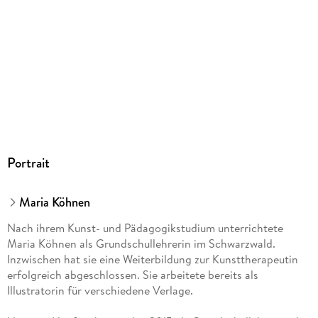
Herstelleradresse
Ullmann Medien GmbH, Rolandsecker Weg 30, 53619
Rheinbreitbach, info@ullmannmedien.com
Portrait
Maria Köhnen
Nach ihrem Kunst- und Pädagogikstudium unterrichtete
Maria Köhnen als Grundschullehrerin im Schwarzwald.
Inzwischen hat sie eine Weiterbildung zur Kunsttherapeutin
erfolgreich abgeschlossen. Sie arbeitete bereits als
Illustratorin für verschiedene Verlage.