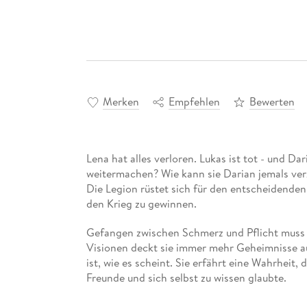
Merken
Empfehlen
Bewerten
Lena hat alles verloren. Lukas ist tot - und Da
weitermachen? Wie kann sie Darian jemals verze
Die Legion rüstet sich für den entscheidenden
den Krieg zu gewinnen.
Gefangen zwischen Schmerz und Pflicht muss L
Visionen deckt sie immer mehr Geheimnisse auf
ist, wie es scheint. Sie erfährt eine Wahrheit, d
Freunde und sich selbst zu wissen glaubte.
Zwischen all der Dunkelheit findet Lena eine