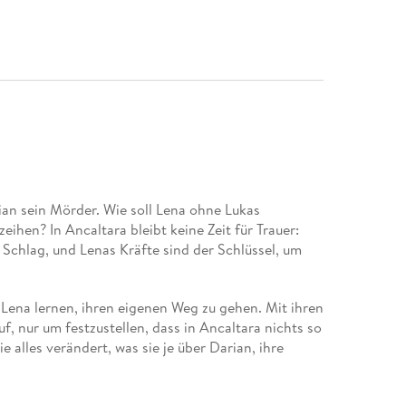
rian sein Mörder. Wie soll Lena ohne Lukas
ihen? In Ancaltara bleibt keine Zeit für Trauer:
 Schlag, und Lenas Kräfte sind der Schlüssel, um
ena lernen, ihren eigenen Weg zu gehen. Mit ihren
, nur um festzustellen, dass in Ancaltara nichts so
ie alles verändert, was sie je über Darian, ihre
n unerwarteten Verbündeten und Freund, und zwar in