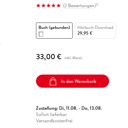
Fremdsprachige Bücher
n Lernhilfen
 Jugendbücher
eiber
Hörbuch Downloads im Bundle
(
2 Bewertungen
)
15
cher
 Vergleich
 Puzzlezubehör
Lernen
New Adult
STABILO
Taschenbücher
hilfen
hriller
 Backen
er
lender
Ratgeber
op
hriller
Romance
Buch (gebunden)
Hörbuch Download
29,95 €
Sachbücher
precher:innen
Science Fiction
Fremdsprachige Bücher
33,00 €
inkl. Mwst.
In den Warenkorb
Zustellung:
Di, 11.08. - Do, 13.08.
Sofort lieferbar
Versandkostenfrei