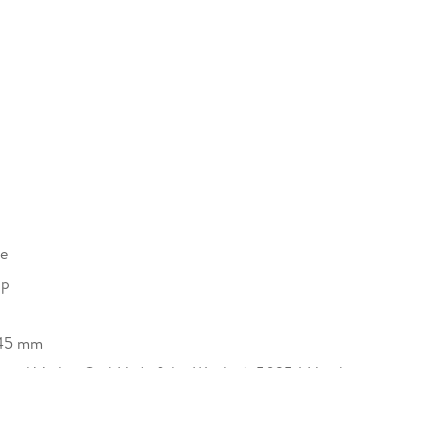
re
pp
45 mm
ond Verlag GmbH, Auf der Weide 6, 50354 Hürth,
ehrendt, info@drachenmond.de