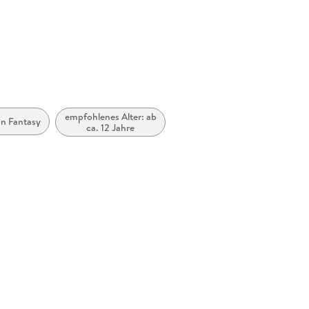
empfohlenes Alter: ab
n Fantasy
ca. 12 Jahre