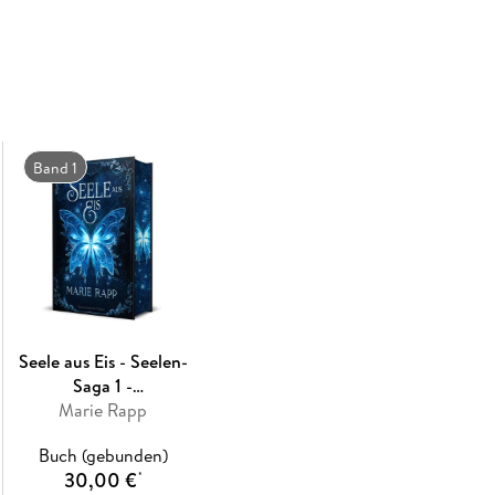
einem Legionär, den sie lange Zeit für einen F
vertrauen?
»Er hatte begonnen - der Kampf um ihre Seele.
Band 1
Seele aus Eis - Seelen-
Saga 1 -
Schmuckausgabe
Marie Rapp
Buch (gebunden)
30,00 €
*