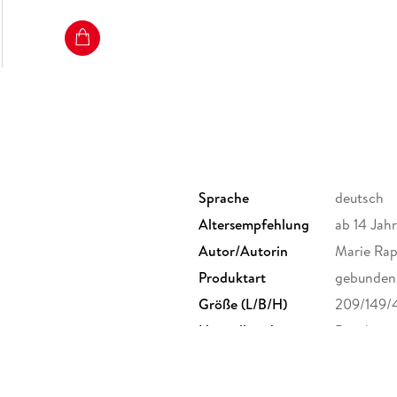
Sprache
deutsch
Altersempfehlung
ab 14 Jah
Autor/Autorin
Marie Ra
Produktart
gebunden
Größe (L/B/H)
209/149/
Herstelleradresse
Drachenm
Astrid B