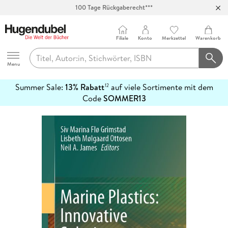
100 Tage Rückgaberecht***
Abholung in über 100 Filialen
Filiale
Konto
Merkzettel
Warenkorb
Hugendubel
Menu
Summer Sale:
13% Rabatt
auf viele Sortimente mit dem
12
mehr
Code
SOMMER13
erfahren