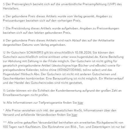
Der Preisvergleich bezieht sich auf die unverbindliche Preisempfehlung (UVP) des
5
Herstellers.
Der gebundene Preis dieses Artikels wurde vom Verlag gesenkt. Angaben zu
6
Preissenkungen beziehen sich auf den vorherigen Preis.
Die Preisbindung dieses Artikels wurde aufgehoben. Angaben zu Preissenkungen
7
beziehen sich auf den letzten gebundenen Preis.
Der gebundene Preis dieses Artikels wird nach Ablauf des auf der Artikelseite
8
dargestellten Datums vom Verlag angehoben.
Ihr Gutschein SOMMER13 gilt bis einschließlich 10.08.2026. Sie können den
12
Gutschein ausschließlich online einlösen unter www.hugendubel.de. Keine Bestellung
zur Abholung mit Zahlung in der Filiale möglich. Der Gutschein ist nicht gültig für
gesetzlich preisgebundene Artikel (deutschsprachige Bücher und eBooks) sowie für
preisgebundene Kalender, tolino shine (4016621130466), tolino select und das
Hugendubel Hörbuch Abo. Der Gutschein ist nicht mit anderen Gutscheinen und
Geschenkkarten kombinierbar. Eine Barauszahlung ist nicht möglich. Ein Weiterverkauf
und der Handel des Gutscheincodes sind nicht gestattet.
Leider können wir die Echtheit der Kundenbewertung aufgrund der großen Zahl an
15
Einzelbewertungen nicht prüfen.
Alle Informationen zur Tiefpreisgarantie finden Sie
hier
16
Alle Preise verstehen sich inkl. der gesetzlichen MwSt. Informationen über den
*
Versand und anfallende Versandkosten finden Sie
hier
Alle online gekauften Versandartikel beinhalten ein erweitertes Rückgaberecht von
***
100 Tagen nach Kaufdatum. Die Rücknahme von Bild-, Ton- und Datenträgern ist nur bei