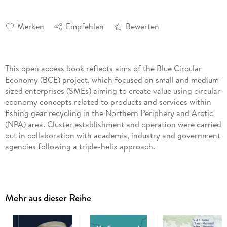
Merken
Empfehlen
Bewerten
This open access book reflects aims of the Blue Circular
Economy (BCE) project, which focused on small and medium-
sized enterprises (SMEs) aiming to create value using circular
economy concepts related to products and services within
fishing gear recycling in the Northern Periphery and Arctic
(NPA) area. Cluster establishment and operation were carried
out in collaboration with academia, industry and government
agencies following a triple-helix approach.
Discarded fishing gear constitutes a large part of marine
plastics. Preventing future discharge of fishing gear into the
ocean is a vital step in combating plastic pollution. Circular
Mehr aus dieser Reihe
economy is one of the tools in the European Green deal,
targeting waste minimisation. Closing the loop for waste
fishing nets by transferring them to a resource could be a