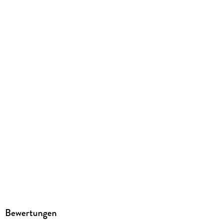
234/156/19 mm
ISBN
9781356062461
Bewertungen