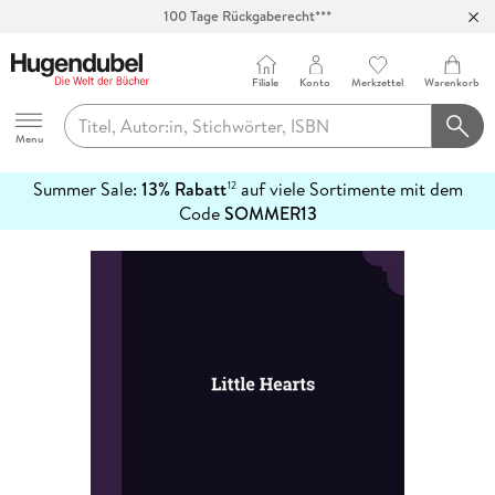
100 Tage Rückgaberecht***
Abholung in über 100 Filialen
Filiale
Konto
Merkzettel
Warenkorb
Hugendubel
Menu
Summer Sale:
13% Rabatt
auf viele Sortimente mit dem
12
mehr
Code
SOMMER13
erfahren