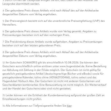
Durch Öffnen der Leseprobe willigen Sie ein, dass Daten an den Anbieter der
3
Leseprobe übermittelt werden.
Der gebundene Preis dieses Artikels wird nach Ablauf des auf der Artikelseite
4
dargestellten Datums vom Verlag angehoben.
Der Preisvergleich bezieht sich auf die unverbindliche Preisempfehlung (UVP) des
5
Herstellers.
Der gebundene Preis dieses Artikels wurde vom Verlag gesenkt. Angaben zu
6
Preissenkungen beziehen sich auf den vorherigen Preis.
Die Preisbindung dieses Artikels wurde aufgehoben. Angaben zu Preissenkungen
7
beziehen sich auf den letzten gebundenen Preis.
Der gebundene Preis dieses Artikels wird nach Ablauf des auf der Artikelseite
8
dargestellten Datums vom Verlag angehoben.
Ihr Gutschein SOMMER13 gilt bis einschließlich 10.08.2026. Sie können den
12
Gutschein ausschließlich online einlösen unter www.hugendubel.de. Keine Bestellung
zur Abholung mit Zahlung in der Filiale möglich. Der Gutschein ist nicht gültig für
gesetzlich preisgebundene Artikel (deutschsprachige Bücher und eBooks) sowie für
preisgebundene Kalender, tolino shine (4016621130466), tolino select und das
Hugendubel Hörbuch Abo. Der Gutschein ist nicht mit anderen Gutscheinen und
Geschenkkarten kombinierbar. Eine Barauszahlung ist nicht möglich. Ein Weiterverkauf
und der Handel des Gutscheincodes sind nicht gestattet.
Leider können wir die Echtheit der Kundenbewertung aufgrund der großen Zahl an
15
Einzelbewertungen nicht prüfen.
Alle Informationen zur Tiefpreisgarantie finden Sie
hier
16