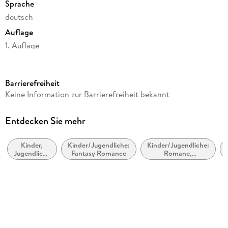
Sprache
deutsch
Auflage
1. Auflage
Seitenanzahl
240
Barrierefreiheit
Altersempfehlung
Keine Information zur Barrierefreiheit bekannt
ab 10 Jahre
Reihe
Entdecken Sie mehr
Das Geheimnis der Flüstermagie, 1
Kinder,
Kinder/Jugendliche:
Kinder/Jugendliche:
Autor/Autorin
Jugendliche
Fantasy Romance
Romane,
Marliese Arold
und Bildung
Erzählungen,
Tatsachenberichte
Verlag/Hersteller
Karibu
Produktart
gebunden