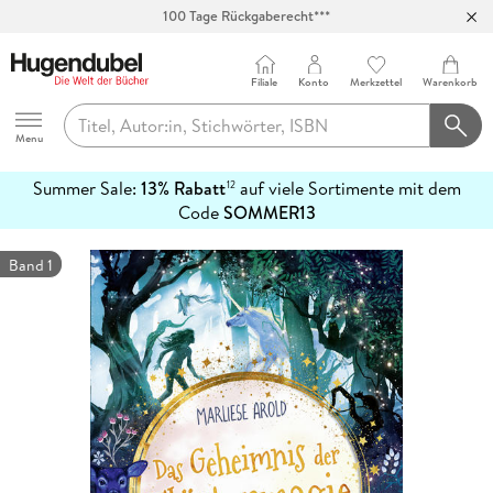
100 Tage Rückgaberecht***
Abholung in über 100 Filialen
Filiale
Konto
Merkzettel
Warenkorb
Hugendubel
Menu
Summer Sale:
13% Rabatt
auf viele Sortimente mit dem
12
mehr
Code
SOMMER13
erfahren
Band 1