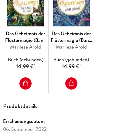
Band 1: Das Geheimnis der Flüstermagie - Der Zauberwald
erwacht
Band 2: Das Geheimnis der Flüstermagie - Sophies
Prüfung
Das Geheimnis der
Das Geheimnis der
Band 3: Das Geheimnis der Flüstermagie - Die dunkle
Flüstermagie (Band
Flüstermagie (Band
Hüterin
3) - Die dunkle
Marliese Arold
2) - Sophies Prüfung
Marliese Arold
Hüterin
Weitere Reihen der Autorin:
Buch (gebunden)
Buch (gebunden)
14,99 €
14,99 €
*
*
Der magische 8. Tag
Princess Mysteries
Produktdetails
Erscheinungsdatum
06. September 2022