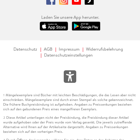
Laden Sie unsere App herunter.
Datenschutz
AGB
Impressum
Widerrufsbelehrung
Datenschutzeinstellungen
Mängelexemplare sind Bücher mit leichten Beschädigungen, die das Lesen aber nicht
1
einschränken. Mängelexemplare sind durch einen Stempel als solche gekennzeichnet.
Die frühere Buchpreisbindung ist aufgehoben. Angaben zu Preissenkungen beziehen
sich auf den gebundenen Preis eines mangelfreien Exemplars.
Diese Artikel unterliegen nicht der Preisbindung, die Preisbindung dieser Artikel
2
wurde aufgehoben oder der Preis wurde vom Verlag gesenkt. Die jeweils zutreffende
Alternative wird Ihnen auf der Artikelseite dargestellt. Angaben zu Preissenkungen
beziehen sich auf den vorherigen Preis.