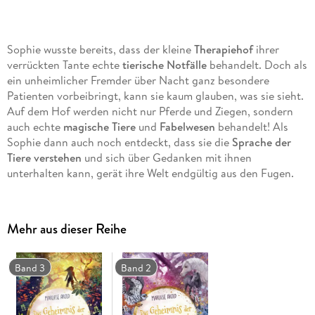
Sophie wusste bereits, dass der kleine
Therapiehof
ihrer
verrückten Tante echte
tierische Notfälle
behandelt. Doch als
ein unheimlicher Fremder über Nacht ganz besondere
Patienten vorbeibringt, kann sie kaum glauben, was sie sieht.
Auf dem Hof werden nicht nur Pferde und Ziegen, sondern
auch echte
magische Tiere
und
Fabelwesen
behandelt! Als
Sophie dann auch noch entdeckt, dass sie die
Sprache der
Tiere verstehen
und sich über Gedanken mit ihnen
unterhalten kann, gerät ihre Welt endgültig aus den Fugen.
Und was hat es mit dem
geheimnisvollen Silvio
auf sich, der
Sophies
Herz höherschlagen
lässt? Für Sophie sind es die
aufregendsten Ferien
ihres Lebens, in denen sie nicht nur
Mehr aus dieser Reihe
ihre magische Begabung entdeckt, sondern auch noch
Freunde fürs Leben findet und sich
zum allerersten Mal
verliebt.
Band 3
Band 2
Alle Bände der "Flüstermagie"-Reihe: