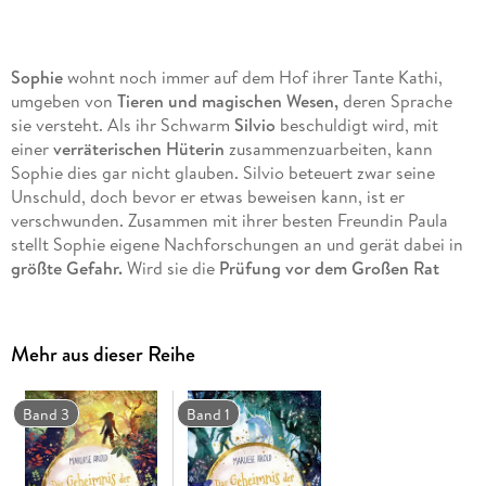
Sophie
wohnt noch immer auf dem Hof ihrer Tante Kathi,
umgeben von
Tieren und magischen Wesen,
deren Sprache
sie versteht. Als ihr Schwarm
Silvio
beschuldigt wird, mit
einer
verräterischen Hüterin
zusammenzuarbeiten, kann
Sophie dies gar nicht glauben. Silvio beteuert zwar seine
Unschuld, doch bevor er etwas beweisen kann, ist er
verschwunden. Zusammen mit ihrer besten Freundin Paula
stellt Sophie eigene Nachforschungen an und gerät dabei in
größte Gefahr.
Wird sie die
Prüfung vor dem Großen Rat
bestehen, und gibt es für Silvio noch eine Chance?
Alle Bände der "Flüstermagie"-Reihe:
Mehr aus dieser Reihe
Band 1: Das Geheimnis der Flüstermagie - Der Zauberwald
erwacht
Band 3
Band 1
Band 2: Das Geheimnis der Flüstermagie - Sophies
Prüfung