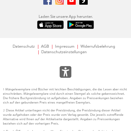
Laden Sie unsere App herunter.
Datenschutz
AGB
Impressum
Widerrufsbelehrung
Datenschutzeinstellungen
Mängelexemplare sind Bücher mit leichten Beschädigungen, die das Lesen aber nicht
1
einschränken. Mängelexemplare sind durch einen Stempel als solche gekennzeichnet.
Die frühere Buchpreisbindung ist aufgehoben. Angaben zu Preissenkungen beziehen
sich auf den gebundenen Preis eines mangelfreien Exemplars.
Diese Artikel unterliegen nicht der Preisbindung, die Preisbindung dieser Artikel
2
wurde aufgehoben oder der Preis wurde vom Verlag gesenkt. Die jeweils zutreffende
Alternative wird Ihnen auf der Artikelseite dargestellt. Angaben zu Preissenkungen
beziehen sich auf den vorherigen Preis.