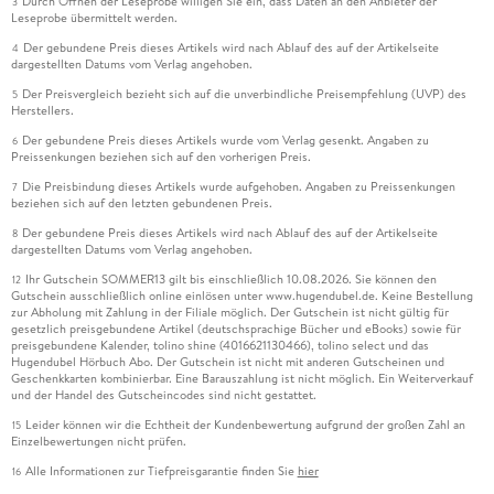
Durch Öffnen der Leseprobe willigen Sie ein, dass Daten an den Anbieter der
3
Leseprobe übermittelt werden.
Der gebundene Preis dieses Artikels wird nach Ablauf des auf der Artikelseite
4
dargestellten Datums vom Verlag angehoben.
Der Preisvergleich bezieht sich auf die unverbindliche Preisempfehlung (UVP) des
5
Herstellers.
Der gebundene Preis dieses Artikels wurde vom Verlag gesenkt. Angaben zu
6
Preissenkungen beziehen sich auf den vorherigen Preis.
Die Preisbindung dieses Artikels wurde aufgehoben. Angaben zu Preissenkungen
7
beziehen sich auf den letzten gebundenen Preis.
Der gebundene Preis dieses Artikels wird nach Ablauf des auf der Artikelseite
8
dargestellten Datums vom Verlag angehoben.
Ihr Gutschein SOMMER13 gilt bis einschließlich 10.08.2026. Sie können den
12
Gutschein ausschließlich online einlösen unter www.hugendubel.de. Keine Bestellung
zur Abholung mit Zahlung in der Filiale möglich. Der Gutschein ist nicht gültig für
gesetzlich preisgebundene Artikel (deutschsprachige Bücher und eBooks) sowie für
preisgebundene Kalender, tolino shine (4016621130466), tolino select und das
Hugendubel Hörbuch Abo. Der Gutschein ist nicht mit anderen Gutscheinen und
Geschenkkarten kombinierbar. Eine Barauszahlung ist nicht möglich. Ein Weiterverkauf
und der Handel des Gutscheincodes sind nicht gestattet.
Leider können wir die Echtheit der Kundenbewertung aufgrund der großen Zahl an
15
Einzelbewertungen nicht prüfen.
Alle Informationen zur Tiefpreisgarantie finden Sie
hier
16