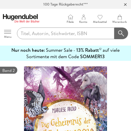
100 Tage Rückgaberecht***
Abholung in über 100 Filialen
Filiale
Konto
Merkzettel
Warenkorb
Hugendubel
Menu
Nur noch heute:
Summer Sale -
13% Rabatt
auf viele
12
mehr
Sortimente mit dem Code
SOMMER13
erfahren
Band 2