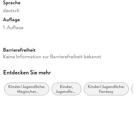
Sprache
deutsch
Auflage
1. Auflage
Seitenanzahl
240
Barrierefreiheit
Altersempfehlung
Keine Information zur Barrierefreiheit bekannt
ab 10 Jahre
Reihe
Entdecken Sie mehr
Das Geheimnis der Flüstermagie, 2
Kinder/Jugendliche:
Kinder,
Kinder/Jugendliche:
Autor/Autorin
Magischer
Jugendliche
Fantasy
Marliese Arold
Realismus,
und Bildung
magische Fantasy
Verlag/Hersteller
Karibu
Produktart
gebunden