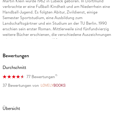
Martin Klein wurde 1962 in Lübeck geboren. In Dortmund
verbrachte er eine Fußball-Kindheit und am Niederrhein eine
Handball-Jugend. Es folgten Abitur, Zivildienst, einige
Semester Sportstudium, eine Ausbildung zum
Landschaftsgärtner und ein Studium an der TU Berlin. 1990
erschien sein erster Roman. Mittlerweile sind fünfundvierzig
weitere Bücher erschienen, die verschiedene Auszeichnungen
erhielten und in bislang zwölf Sprachen übersetzt worden
sind. Martin Klein lebt mit seiner Klein-Familie in Potsdam
und Berlin.
Bewertungen
Durchschnitt
15
77 Bewertungen
37 Bewertungen
von
LovelyBooks
Übersicht