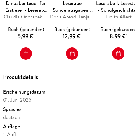
Dinoabenteuer für
Leserabe
Leserabe 1. Lesestu
Erstleser - Leserabe
Sonderausgaben -
- Schulgeschichte
1. Klasse -
Claudia Ondracek, Martin Klein
Juhu, jetzt bin ich
Doris Arend, Tanja Bürgermeister, Anja Kiel, Henriette Wich
mit Hund Floh
Judith Allert
Erstlesebuch für
Schulkind!
Buch (gebunden)
Buch (gebunden)
Buch (gebunden)
Kinder ab 6 Jahren
5,99 €
12,99 €
8,99 €
*
*
*
Produktdetails
Erscheinungsdatum
01. Juni 2025
Sprache
deutsch
Auflage
1. Aufl.