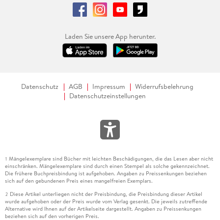
Laden Sie unsere App herunter.
Datenschutz
AGB
Impressum
Widerrufsbelehrung
Datenschutzeinstellungen
Mängelexemplare sind Bücher mit leichten Beschädigungen, die das Lesen aber nicht
1
einschränken. Mängelexemplare sind durch einen Stempel als solche gekennzeichnet.
Die frühere Buchpreisbindung ist aufgehoben. Angaben zu Preissenkungen beziehen
sich auf den gebundenen Preis eines mangelfreien Exemplars.
Diese Artikel unterliegen nicht der Preisbindung, die Preisbindung dieser Artikel
2
wurde aufgehoben oder der Preis wurde vom Verlag gesenkt. Die jeweils zutreffende
Alternative wird Ihnen auf der Artikelseite dargestellt. Angaben zu Preissenkungen
beziehen sich auf den vorherigen Preis.