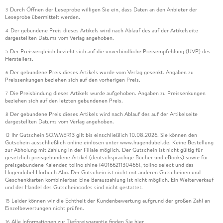
Durch Öffnen der Leseprobe willigen Sie ein, dass Daten an den Anbieter der
3
Leseprobe übermittelt werden.
Der gebundene Preis dieses Artikels wird nach Ablauf des auf der Artikelseite
4
dargestellten Datums vom Verlag angehoben.
Der Preisvergleich bezieht sich auf die unverbindliche Preisempfehlung (UVP) des
5
Herstellers.
Der gebundene Preis dieses Artikels wurde vom Verlag gesenkt. Angaben zu
6
Preissenkungen beziehen sich auf den vorherigen Preis.
Die Preisbindung dieses Artikels wurde aufgehoben. Angaben zu Preissenkungen
7
beziehen sich auf den letzten gebundenen Preis.
Der gebundene Preis dieses Artikels wird nach Ablauf des auf der Artikelseite
8
dargestellten Datums vom Verlag angehoben.
Ihr Gutschein SOMMER13 gilt bis einschließlich 10.08.2026. Sie können den
12
Gutschein ausschließlich online einlösen unter www.hugendubel.de. Keine Bestellung
zur Abholung mit Zahlung in der Filiale möglich. Der Gutschein ist nicht gültig für
gesetzlich preisgebundene Artikel (deutschsprachige Bücher und eBooks) sowie für
preisgebundene Kalender, tolino shine (4016621130466), tolino select und das
Hugendubel Hörbuch Abo. Der Gutschein ist nicht mit anderen Gutscheinen und
Geschenkkarten kombinierbar. Eine Barauszahlung ist nicht möglich. Ein Weiterverkauf
und der Handel des Gutscheincodes sind nicht gestattet.
Leider können wir die Echtheit der Kundenbewertung aufgrund der großen Zahl an
15
Einzelbewertungen nicht prüfen.
Alle Informationen zur Tiefpreisgarantie finden Sie
hier
16