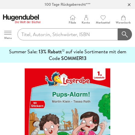
100 Tage Rückgaberecht***
Abholung in über 100 Filialen
Filiale
Konto
Merkzettel
Warenkorb
Hugendubel
Menu
Summer Sale:
13% Rabatt
auf viele Sortimente mit dem
12
mehr
Code
SOMMER13
erfahren