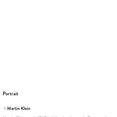
Gewicht
278 g
Größe (L/B/H)
243/179/10 mm
ISBN
9783473463978
Herstelleradresse
Ravensburger Verlag GmbH, Postfach 2460, 88194
Ravensburg, service@ravensburger.de
Portrait
Martin Klein