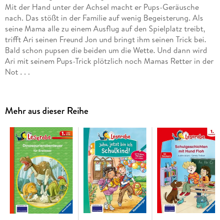
Mit der Hand unter der Achsel macht er Pups-Geräusche
nach. Das stößt in der Familie auf wenig Begeisterung. Als
seine Mama alle zu einem Ausflug auf den Spielplatz treibt,
trifft Ari seinen Freund Jon und bringt ihm seinen Trick bei.
Bald schon pupsen die beiden um die Wette. Und dann wird
Ari mit seinem Pups-Trick plötzlich noch Mamas Retter in der
Not . . .
Die Kinderbücher der Reihe Leserabe - 1. Lesestufe wurden
mit Pädagogen entwickelt und richten sich an Kinder ab 6
Jahren. Die einfachen Texte in großer Fibelschrift sind leicht
Mehr aus dieser Reihe
zu bewältigen. Nach jedem Kapitel und jedem Rätsel darf ein
lustiger Belohnungssticker eingeklebt werden. Der Leseerfolg
wird damit direkt belohnt! So wird Lesenlernen zum
Kinderspiel!