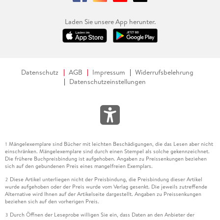
Laden Sie unsere App herunter.
Datenschutz
AGB
Impressum
Widerrufsbelehrung
Datenschutzeinstellungen
Mängelexemplare sind Bücher mit leichten Beschädigungen, die das Lesen aber nicht
1
einschränken. Mängelexemplare sind durch einen Stempel als solche gekennzeichnet.
Die frühere Buchpreisbindung ist aufgehoben. Angaben zu Preissenkungen beziehen
sich auf den gebundenen Preis eines mangelfreien Exemplars.
Diese Artikel unterliegen nicht der Preisbindung, die Preisbindung dieser Artikel
2
wurde aufgehoben oder der Preis wurde vom Verlag gesenkt. Die jeweils zutreffende
Alternative wird Ihnen auf der Artikelseite dargestellt. Angaben zu Preissenkungen
beziehen sich auf den vorherigen Preis.
Durch Öffnen der Leseprobe willigen Sie ein, dass Daten an den Anbieter der
3