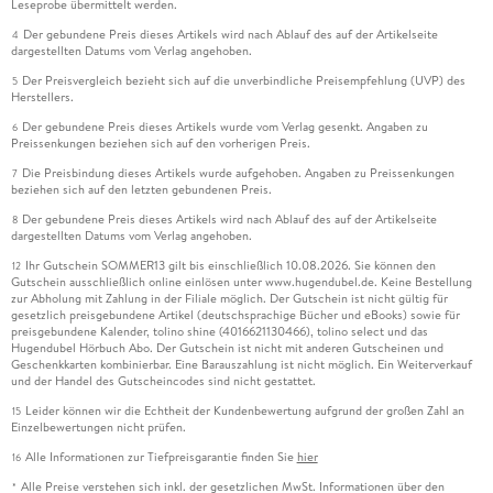
Leseprobe übermittelt werden.
Der gebundene Preis dieses Artikels wird nach Ablauf des auf der Artikelseite
4
dargestellten Datums vom Verlag angehoben.
Der Preisvergleich bezieht sich auf die unverbindliche Preisempfehlung (UVP) des
5
Herstellers.
Der gebundene Preis dieses Artikels wurde vom Verlag gesenkt. Angaben zu
6
Preissenkungen beziehen sich auf den vorherigen Preis.
Die Preisbindung dieses Artikels wurde aufgehoben. Angaben zu Preissenkungen
7
beziehen sich auf den letzten gebundenen Preis.
Der gebundene Preis dieses Artikels wird nach Ablauf des auf der Artikelseite
8
dargestellten Datums vom Verlag angehoben.
Ihr Gutschein SOMMER13 gilt bis einschließlich 10.08.2026. Sie können den
12
Gutschein ausschließlich online einlösen unter www.hugendubel.de. Keine Bestellung
zur Abholung mit Zahlung in der Filiale möglich. Der Gutschein ist nicht gültig für
gesetzlich preisgebundene Artikel (deutschsprachige Bücher und eBooks) sowie für
preisgebundene Kalender, tolino shine (4016621130466), tolino select und das
Hugendubel Hörbuch Abo. Der Gutschein ist nicht mit anderen Gutscheinen und
Geschenkkarten kombinierbar. Eine Barauszahlung ist nicht möglich. Ein Weiterverkauf
und der Handel des Gutscheincodes sind nicht gestattet.
Leider können wir die Echtheit der Kundenbewertung aufgrund der großen Zahl an
15
Einzelbewertungen nicht prüfen.
Alle Informationen zur Tiefpreisgarantie finden Sie
hier
16
Alle Preise verstehen sich inkl. der gesetzlichen MwSt. Informationen über den
*