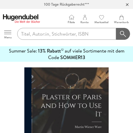
100 Tage Rückgaberecht***
Abholung in über 100 Filialen
Filiale
Konto
Merkzettel
Warenkorb
Hugendubel
Menu
Summer Sale:
13% Rabatt
auf viele Sortimente mit dem
12
mehr
Code
SOMMER13
erfahren