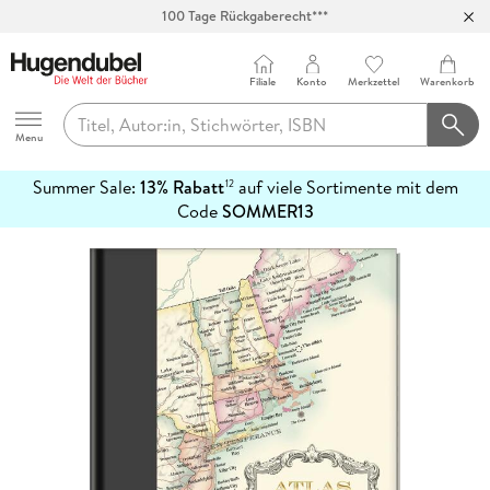
Abholung in über 100 Filialen
Filiale
Konto
Merkzettel
Warenkorb
Hugendubel
Menu
Summer Sale:
13% Rabatt
auf viele Sortimente mit dem
12
mehr
Code
SOMMER13
erfahren