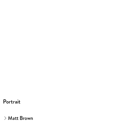
Größe (L/B/H)
314/252/22 mm
ISBN
9783848502332
Herstelleradresse
Verlagsgruppe Droemer Knaur GmbH & Co. KG, Landsberger
Straße 346, 80687 München, Verlagsgruppe Droemer Knaur
GmbH & Co. KG, produktsicherheit@droemer-knaur.de
Portrait
Matt Brown