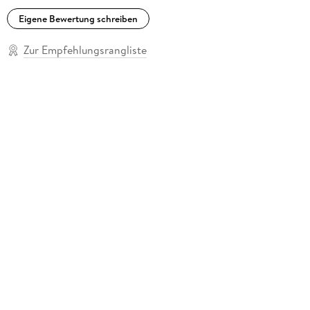
veröffentlichte, wurde inzwischen bei Sealion Press neu
Eigene Bewertung schreiben
aufgelegt. Zurzeit wohnt er in Aberystwyth, während seine
Gedanken das Internet bereisen.
Zur Empfehlungsrangliste