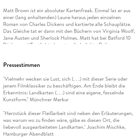
Matt Brown ist ein absoluter Kartenfreak. Einmal las er aus
einer (lang anhaltenden) Laune heraus jeden einzelnen
Roman von Charles Dickens und kartierte alle Schauplätze.
Das Gleiche tat er dann mit den Büchern von Virginia Woolf,
Jane Austen und Sherlock Holmes. Matt hat bei Batford 10
Bücher veröffentlicht, darunter die beliebte Reihe
Everything You Know . . . is Wrong
Pressestimmen
, die sich mit verbreiteten Irrtümern beschäftigt. Er ist
"Vielmehr wecken sie Lust, sich (. . .) mit dieser Serie oder
Mitautor (Texte und Karten) des kartografischen Reiseführers
jenem Filmklassiker zu beschäftigen. Am Ende bleibt die
Erkenntnis: Landkarten (. . .) sind eine eigene, fesselnde
Londonist Mapped
Kunstform." Münchner Merkur
(AA Publishing), der 2018 mit dem Stanford s Illustrated
"Herzstück dieser Fleißarbeit sind neben den Erläuterungen,
Travel Book of the Year Award ausgezeichnet wurde. Auch die
was warum wo zu finden wäre, gäbe es diesen Ort, die
Karten in Patricia Bracewells drei historischen Romanen über
liebevoll ausgearbeiteten Landkarten." Joachim Mischke,
Emma von der Normandie, beginnend mit
Hamburger Abendblatt