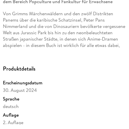
dem Bereich Popculture und Fankultur für Erwachsene
Von Grimms Märchenwäldern und den zwölf Distrikten
Panems über die karibische Schatzinsel, Peter Pans
Nimmerland und die von Dinosauriern bevölkerte vergessene
Welt aus Jurassic Park bis hin zu den neonbeleuchteten
Straßen japanischer Städte, in denen sich Anime-Dramen
abspielen - in diesem Buch ist wirklich für alle etwas dabei,
die zu Hause auf Entdeckungsreise gehen möchten!
Eine atemberaubende Sammlung
fiktiver Orte aus den
Produktdetails
beliebtesten Büchern, Filmen und Fernsehserien
der Welt.
Auf den wunderschön illustrierten Karten erwacht ein
Erscheinungsdatum
fantastisches Kaleidoskop aus Bauwerken, Städten, Ländern,
Wäldern, Bergen, Flüssen und Meeren, Schiffswracks und
30. August 2024
versunkenen Kontinenten zum Leben.
Sprache
deutsch
In diesem Atlas lernen Sie zu jeder der 18 fiktionalisierten
Regionen, in die die Welt unterteilt ist, kuriose Hintergründe
Auflage
und Zusammenhänge kennen. Sie erfahren auch mehr über
2. Auflage
Orte, die durch Liedertexte oder Brettspiele, Scherze,