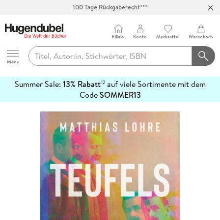
100 Tage Rückgaberecht***
Abholung in über 100 Filialen
Filiale
Konto
Merkzettel
Warenkorb
Hugendubel
Menu
Summer Sale:
13% Rabatt
auf viele Sortimente mit dem
12
mehr
Code
SOMMER13
erfahren