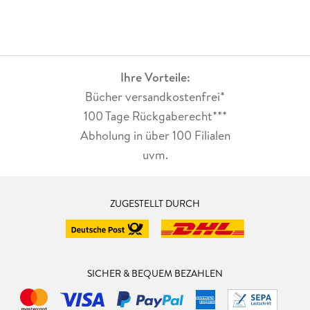
Die Geschichte rund um Thomas Mann ist ein literarischer
Genuss, Matthias Lohre hat hier ein Buch vorgelegt, dass den
großen Mythos "Thomas Mann" nicht entzaubert, sondern
menschlicher macht. Ein großes Jahreshighlight.
Ihre Vorteile:
Bücher versandkostenfrei*
100 Tage Rückgaberecht***
Abholung in über 100 Filialen
uvm.
ZUGESTELLT DURCH
SICHER & BEQUEM BEZAHLEN