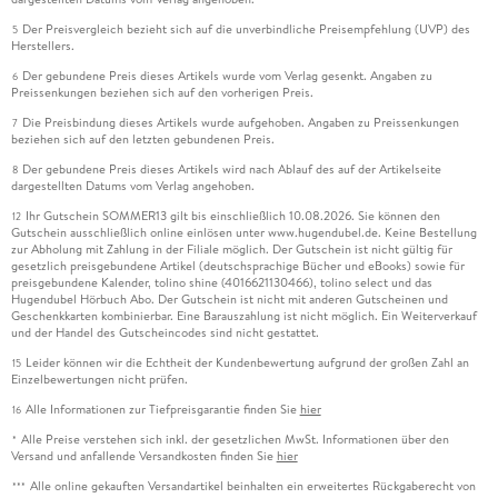
Der Preisvergleich bezieht sich auf die unverbindliche Preisempfehlung (UVP) des
5
Herstellers.
Der gebundene Preis dieses Artikels wurde vom Verlag gesenkt. Angaben zu
6
Preissenkungen beziehen sich auf den vorherigen Preis.
Die Preisbindung dieses Artikels wurde aufgehoben. Angaben zu Preissenkungen
7
beziehen sich auf den letzten gebundenen Preis.
Der gebundene Preis dieses Artikels wird nach Ablauf des auf der Artikelseite
8
dargestellten Datums vom Verlag angehoben.
Ihr Gutschein SOMMER13 gilt bis einschließlich 10.08.2026. Sie können den
12
Gutschein ausschließlich online einlösen unter www.hugendubel.de. Keine Bestellung
zur Abholung mit Zahlung in der Filiale möglich. Der Gutschein ist nicht gültig für
gesetzlich preisgebundene Artikel (deutschsprachige Bücher und eBooks) sowie für
preisgebundene Kalender, tolino shine (4016621130466), tolino select und das
Hugendubel Hörbuch Abo. Der Gutschein ist nicht mit anderen Gutscheinen und
Geschenkkarten kombinierbar. Eine Barauszahlung ist nicht möglich. Ein Weiterverkauf
und der Handel des Gutscheincodes sind nicht gestattet.
Leider können wir die Echtheit der Kundenbewertung aufgrund der großen Zahl an
15
Einzelbewertungen nicht prüfen.
Alle Informationen zur Tiefpreisgarantie finden Sie
hier
16
Alle Preise verstehen sich inkl. der gesetzlichen MwSt. Informationen über den
*
Versand und anfallende Versandkosten finden Sie
hier
Alle online gekauften Versandartikel beinhalten ein erweitertes Rückgaberecht von
***