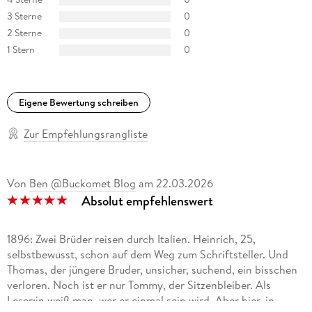
»Matthias Lohre hat einen fesselnden Roman, unterfüttert
3 Sterne
0
mit genauer Recherche, Werkkenntnis und Werkbezug,
zuwege gebracht. « Sylvia Treudl, (A) Buchkultur - Das
2 Sterne
0
internationale Buchmagazin
1 Stern
0
»(Man) kann sich über ein Buch freuen, das die berühmten
Brüder von ihren Podesten holt, um sie mitten ins Leben zu
Eigene Bewertung schreiben
stellen. « Susanne Schramm, Aachener Zeitung
Zur Empfehlungsrangliste
»Ein brillantes Buch, das die wenigen Lücken in Manns
Lebenslauf auf wundervolle Weise schließt. Es mutet an wie
ein fehlendes Mosaiksteinchen, das dem Gesamtbild eine
Von
Ben @Buckomet Blog
am
22.03.2026
unerwartete, bezaubernde Farbnuance verleiht. « CarpeGusta
Absolut empfehlenswert
- Das Magazin für Genießer
»Man kann Teufels Bruder als spannenden, Fakten und
1896: Zwei Brüder reisen durch Italien. Heinrich, 25,
Fiktion mischenden Schmöker über die Brüder Mann lesen.
selbstbewusst, schon auf dem Weg zum Schriftsteller. Und
Kenner von Werk, Biografie und geistesgeschichtlichem
Thomas, der jüngere Bruder, unsicher, suchend, ein bisschen
Umfeld Thomas Manns werden darüber hinaus ihre Freude an
verloren. Noch ist er nur Tommy, der Sitzenbleiber. Als
den vielen Bezügen und Anspielungen haben. « Wolfgang
Leser:in weiß man, wer er einmal sein wird. Aber hier, in
Schneider, Deutschlandfunk Kultur - Lesart