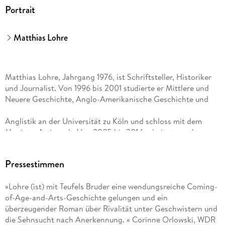
Portrait
Matthias Lohre
Matthias Lohre, Jahrgang 1976, ist Schriftsteller, Historiker
und Journalist. Von 1996 bis 2001 studierte er Mittlere und
Neuere Geschichte, Anglo-Amerikanische Geschichte und
Anglistik an der Universität zu Köln und schloss mit dem
Magister Artium ab. Von 2005 bis 2014 arbeitete er als
Politikredakteur und Kolumnist der taz in Berlin. Sein
autobiografisches Sachbuch »Das Erbe der Kriegsenkel«
Pressestimmen
platzierte sich 2016 in der Spiegel-Bestsellerliste. Den
Nachfolger »Das Opfer ist der neue Held« (2019) übernahm
»Lohre (ist) mit Teufels Bruder eine wendungsreiche Coming-
die Bundeszentrale für politische Bildung in ihre
of-Age-and-Arts-Geschichte gelungen und ein
Schriftenreihe. Lohres Artikel zu geschichtlichen und
überzeugender Roman über Rivalität unter Geschwistern und
gesellschaftspolitischen Themen erscheinen u. a. in der Zeit,
die Sehnsucht nach Anerkennung. « Corinne Orlowski, WDR
Zeit Geschichte, Geo Epoche und P. M. History.