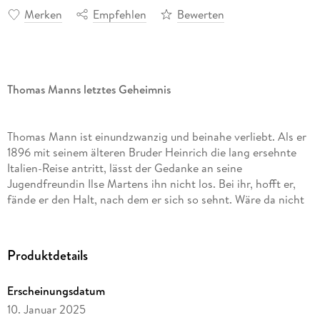
Merken
Empfehlen
Bewerten
Thomas Manns letztes Geheimnis
Thomas Mann ist einundzwanzig und beinahe verliebt. Als er
1896 mit seinem älteren Bruder Heinrich die lang ersehnte
Italien-Reise antritt, lässt der Gedanke an seine
Jugendfreundin Ilse Martens ihn nicht los. Bei ihr, hofft er,
fände er den Halt, nach dem er sich so sehnt. Wäre da nicht
dieser melancholisch blickende Jüngling. An ihn muss er
immerzu denken, seit er ihm in Venedig über den Weg
gelaufen ist. Aber warum nur? Wäre er doch bloß souverän
Produktdetails
und zielstrebig wie Heinrich. Der ist bereits, was Thomas gern
wäre: Schriftsteller! Allein in Neapel will er herausfinden, was
Erscheinungsdatum
den Jungen traurig macht und ihn in einer Novelle verewigen.
10. Januar 2025
Doch anstatt sich so die rätselhafte Anziehung vom Leib zu