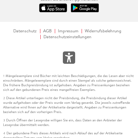
Datenschutz
AGB
Impressum
Widerrufsbelehrung
Datenschutzeinstellungen
Mängelexemplare sind Bücher mit leichten Beschädigungen, die das Lesen aber nicht
1
einschränken. Mängelexemplare sind durch einen Stempel als solche gekennzeichnet.
Die frühere Buchpreisbindung ist aufgehoben. Angaben zu Preissenkungen beziehen
sich auf den gebundenen Preis eines mangelfreien Exemplars.
Diese Artikel unterliegen nicht der Preisbindung, die Preisbindung dieser Artikel
2
wurde aufgehoben oder der Preis wurde vom Verlag gesenkt. Die jeweils zutreffende
Alternative wird Ihnen auf der Artikelseite dargestellt. Angaben zu Preissenkungen
beziehen sich auf den vorherigen Preis.
Durch Öffnen der Leseprobe willigen Sie ein, dass Daten an den Anbieter der
3
Leseprobe übermittelt werden.
Der gebundene Preis dieses Artikels wird nach Ablauf des auf der Artikelseite
4
dargestellten Datums vom Verlag angehoben.