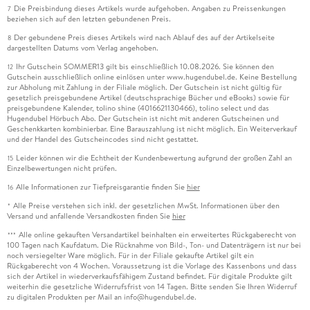
Die Preisbindung dieses Artikels wurde aufgehoben. Angaben zu Preissenkungen
7
beziehen sich auf den letzten gebundenen Preis.
Der gebundene Preis dieses Artikels wird nach Ablauf des auf der Artikelseite
8
dargestellten Datums vom Verlag angehoben.
Ihr Gutschein SOMMER13 gilt bis einschließlich 10.08.2026. Sie können den
12
Gutschein ausschließlich online einlösen unter www.hugendubel.de. Keine Bestellung
zur Abholung mit Zahlung in der Filiale möglich. Der Gutschein ist nicht gültig für
gesetzlich preisgebundene Artikel (deutschsprachige Bücher und eBooks) sowie für
preisgebundene Kalender, tolino shine (4016621130466), tolino select und das
Hugendubel Hörbuch Abo. Der Gutschein ist nicht mit anderen Gutscheinen und
Geschenkkarten kombinierbar. Eine Barauszahlung ist nicht möglich. Ein Weiterverkauf
und der Handel des Gutscheincodes sind nicht gestattet.
Leider können wir die Echtheit der Kundenbewertung aufgrund der großen Zahl an
15
Einzelbewertungen nicht prüfen.
Alle Informationen zur Tiefpreisgarantie finden Sie
hier
16
Alle Preise verstehen sich inkl. der gesetzlichen MwSt. Informationen über den
*
Versand und anfallende Versandkosten finden Sie
hier
Alle online gekauften Versandartikel beinhalten ein erweitertes Rückgaberecht von
***
100 Tagen nach Kaufdatum. Die Rücknahme von Bild-, Ton- und Datenträgern ist nur bei
noch versiegelter Ware möglich. Für in der Filiale gekaufte Artikel gilt ein
Rückgaberecht von 4 Wochen. Voraussetzung ist die Vorlage des Kassenbons und dass
sich der Artikel in wiederverkaufsfähigem Zustand befindet. Für digitale Produkte gilt
weiterhin die gesetzliche Widerrufsfrist von 14 Tagen. Bitte senden Sie Ihren Widerruf
zu digitalen Produkten per Mail an info@hugendubel.de.