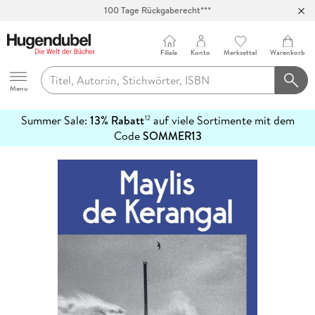
100 Tage Rückgaberecht***
Abholung in über 100 Filialen
Filiale
Konto
Merkzettel
Warenkorb
Hugendubel
Menu
Summer Sale:
13% Rabatt
auf viele Sortimente mit dem
12
mehr
Code
SOMMER13
erfahren