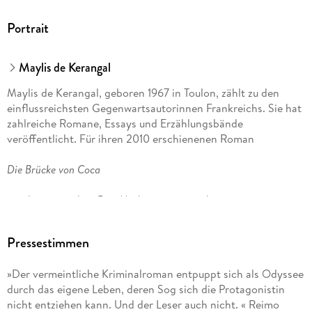
Portrait
Maylis de Kerangal
Maylis de Kerangal, geboren 1967 in Toulon, zählt zu den
einflussreichsten Gegenwartsautorinnen Frankreichs. Sie hat
zahlreiche Romane, Essays und Erzählungsbände
veröffentlicht. Für ihren 2010 erschienenen Roman
Die Brücke von Coca
wurde sie mit dem Prix Médicis ausgezeichnet,
Die Lebenden reparieren
Pressestimmen
gewann zahlreiche Preise und wurde 2016 verfilmt. Kerangal
»Der vermeintliche Kriminalroman entpuppt sich als Odyssee
lebt mit ihrer Familie in Paris.
durch das eigene Leben, deren Sog sich die Protagonistin
nicht entziehen kann. Und der Leser auch nicht. « Reimo
Andrea Spingler, geboren 1949 in Stuttgart, ist seit 1980 als