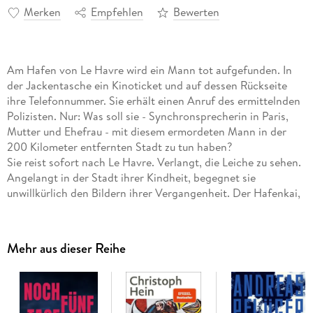
Merken
Empfehlen
Bewerten
Am Hafen von Le Havre wird ein Mann tot aufgefunden. In
der Jackentasche ein Kinoticket und auf dessen Rückseite
ihre Telefonnummer. Sie erhält einen Anruf des ermittelnden
Polizisten. Nur: Was soll sie - Synchronsprecherin in Paris,
Mutter und Ehefrau - mit diesem ermordeten Mann in der
200 Kilometer entfernten Stadt zu tun haben?
Sie reist sofort nach Le Havre. Verlangt, die Leiche zu sehen.
Angelangt in der Stadt ihrer Kindheit, begegnet sie
unwillkürlich den Bildern ihrer Vergangenheit. Der Hafenkai,
das Lichtspielhaus, jeder Ort trägt Spuren vergessener
Episoden. Und immer mehr drängt sich ihr die Erinnerung an
ihre erste verlorene Liebe auf. Was, wenn der Tote diese
Mehr aus dieser Reihe
Jugendliebe ist, die damals von heute auf morgen wie vom
Erdboden verschwunden war?
Ein mysteriöser Tod, eine Spurensuche an den Orten der