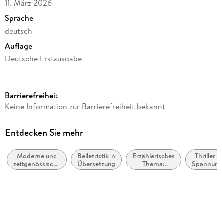
11. März 2026
Sprache
deutsch
Auflage
Deutsche Erstausgabe
Seitenanzahl
238
Barrierefreiheit
Reihe
Keine Information zur Barrierefreiheit bekannt
Suhrkamp Verlag
Autor/Autorin
Entdecken Sie mehr
Maylis de Kerangal
Moderne und
Belletristik in
Erzählerisches
Thriller /
Übersetzung
zeitgenössische
Übersetzung
Thema:
Spannun
Andrea Spingler
Belletristik:
Identität /
allgemein und
Zugehörigkeit
Verlag/Hersteller
literarisch
Suhrkamp Verlag
Originaltitel