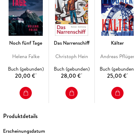
Jugend und eine Hafenstadt, in der Vergangenheit und
Gegenwart miteinander verschwimmen. In ihrem literarischen
psychologischen Thriller
Brandung
verwandelt Maylis de
Kerangal einen Kriminalfall in einen Schauplatz innerlichen
Aufruhrs und biografischer Erkundungen.
Noch fünf Tage
Das Narrenschiff
Kälter
Helena Falke
Christoph Hein
Andreas Pflüger
Buch (gebunden)
Buch (gebunden)
Buch (gebunden)
20,00 €
28,00 €
25,00 €
*
*
*
Produktdetails
Erscheinungsdatum