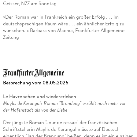
Geisser, NZZ am Sonntag
freie Übersetzerin tätig. Sie hat unter anderem Werke von
Marguerite Duras, Alain Robbe-Grillet, Patrick Modiano,
»Der Roman war in Frankreich ein großer Erfolg . . . Im
Jean-Paul Sartre, André Gide ins Deutsche übertragen. 2007
deutschsprachigen Raum wäre . . . ein ähnlicher Erfolg zu
wurde sie mit dem Eugen-Helmlé-Preis für herausragende
wünschen. « Barbara von Machui, Frankfurter Allgemeine
deutsch-französische Übersetzungen ausgezeichnet, 2012
Zeitung
mit dem Prix lémanique de la traduction und 2021 mit dem
Paul-Celan-Preis für ihr Gesamtwerk an Übersetzungen. Sie
»Ein Bravourstück. Schön, stark, bewegend, für alle
lebt in Oldenburg und Südfrankreich.
Leserinnen und Leser, die sich von der Kunst, ein Leben zu
schreiben, begeistern lassen. « Le Figaro
»
Brandung
ist ein von Geistern bevölkerter Roman, der sich
Besprechung vom 08.05.2026
zwischen Kriminalroman und intimer Erzählung bewegt. Eine
Archäologie der Sinne und der Erinnerung. « Le Devoir
Le Havre sehen und wiedererleben
Maylis de Kerangals Roman "Brandung" erzählt noch mehr von
»Es gibt sie noch, die richtigen Romane. « Tilman Krause,
der Hafenstadt als von der Liebe
WELT AM SONNTAG
Der jüngste Roman "Jour de ressac" der französischen
»Ein Kunst-Thriller . . . voller literarischer Erregungen. « Wolf
Schriftstellerin Maylis de Kerangal müsste auf Deutsch
Ebersberger, Nürnberger Nachrichten
eigentlich "Tag der Brandung" heißen, denn es ist ein einziger