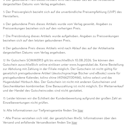
dargestellten Datums vom Verlag angehoben.
Der Preisvergleich bezieht sich auf die unverbindliche Preisempfehlung (UVP) des
5
Herstellers.
Der gebundene Preis dieses Artikels wurde vom Verlag gesenkt. Angaben zu
6
Preissenkungen beziehen sich auf den vorherigen Preis.
Die Preisbindung dieses Artikels wurde aufgehoben. Angaben zu Preissenkungen
7
beziehen sich auf den letzten gebundenen Preis.
Der gebundene Preis dieses Artikels wird nach Ablauf des auf der Artikelseite
8
dargestellten Datums vom Verlag angehoben.
Ihr Gutschein SOMMER13 gilt bis einschließlich 10.08.2026. Sie können den
12
Gutschein ausschließlich online einlösen unter www.hugendubel.de. Keine Bestellung
zur Abholung mit Zahlung in der Filiale möglich. Der Gutschein ist nicht gültig für
gesetzlich preisgebundene Artikel (deutschsprachige Bücher und eBooks) sowie für
preisgebundene Kalender, tolino shine (4016621130466), tolino select und das
Hugendubel Hörbuch Abo. Der Gutschein ist nicht mit anderen Gutscheinen und
Geschenkkarten kombinierbar. Eine Barauszahlung ist nicht möglich. Ein Weiterverkauf
und der Handel des Gutscheincodes sind nicht gestattet.
Leider können wir die Echtheit der Kundenbewertung aufgrund der großen Zahl an
15
Einzelbewertungen nicht prüfen.
Alle Informationen zur Tiefpreisgarantie finden Sie
hier
16
Alle Preise verstehen sich inkl. der gesetzlichen MwSt. Informationen über den
*
Versand und anfallende Versandkosten finden Sie
hier