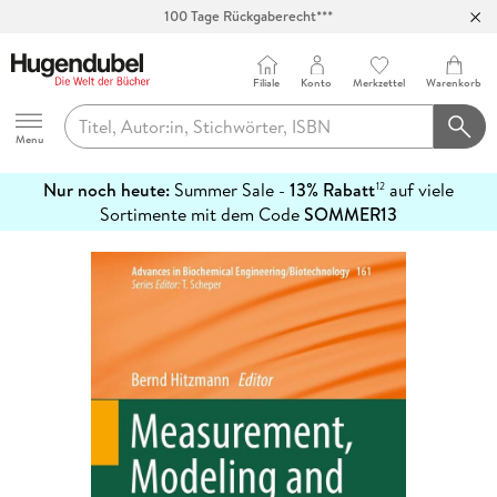
100 Tage Rückgaberecht***
Abholung in über 100 Filialen
Filiale
Konto
Merkzettel
Warenkorb
Hugendubel
Menu
Nur noch heute:
Summer Sale -
13% Rabatt
auf viele
12
mehr
Sortimente mit dem Code
SOMMER13
erfahren