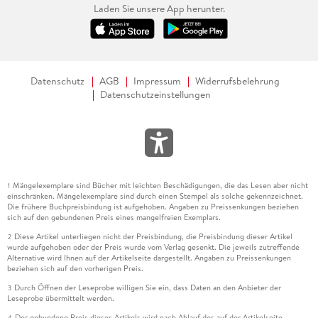
Laden Sie unsere App herunter.
Datenschutz
AGB
Impressum
Widerrufsbelehrung
Datenschutzeinstellungen
Mängelexemplare sind Bücher mit leichten Beschädigungen, die das Lesen aber nicht
1
einschränken. Mängelexemplare sind durch einen Stempel als solche gekennzeichnet.
Die frühere Buchpreisbindung ist aufgehoben. Angaben zu Preissenkungen beziehen
sich auf den gebundenen Preis eines mangelfreien Exemplars.
Diese Artikel unterliegen nicht der Preisbindung, die Preisbindung dieser Artikel
2
wurde aufgehoben oder der Preis wurde vom Verlag gesenkt. Die jeweils zutreffende
Alternative wird Ihnen auf der Artikelseite dargestellt. Angaben zu Preissenkungen
beziehen sich auf den vorherigen Preis.
Durch Öffnen der Leseprobe willigen Sie ein, dass Daten an den Anbieter der
3
Leseprobe übermittelt werden.
Der gebundene Preis dieses Artikels wird nach Ablauf des auf der Artikelseite
4