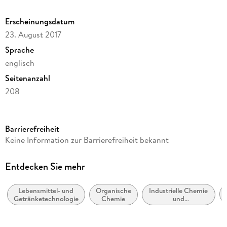
Erscheinungsdatum
23. August 2017
Sprache
englisch
Seitenanzahl
208
Reihe
Chemistry and Materials Science
Barrierefreiheit
Herausgegeben von
Keine Information zur Barrierefreiheit bekannt
Bernd Hitzmann
Verlag/Hersteller
Entdecken Sie mehr
Springer
Lebensmittel- und
Organische
Industrielle Chemie
Abbildungen
Getränketechnologie
Chemie
und
VII, 198 p.
Chemietechnologie
Gewicht