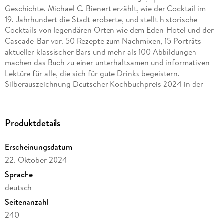
Geschichte. Michael C. Bienert erzählt, wie der Cocktail im
19. Jahrhundert die Stadt eroberte, und stellt historische
Cocktails von legendären Orten wie dem Eden-Hotel und der
Cascade-Bar vor. 50 Rezepte zum Nachmixen, 15 Porträts
aktueller klassischer Bars und mehr als 100 Abbildungen
machen das Buch zu einer unterhaltsamen und informativen
Lektüre für alle, die sich für gute Drinks begeistern.
Silberauszeichnung Deutscher Kochbuchpreis 2024 in der
Kategorie Getränke. Silbermedaille 59. Kulinarisch-
Literarischer Wettbewerb 2025 der Gastronomischen
Akademie Deutschlands Ausgezeichnet: Deutscher
Produktdetails
Kochbuchpreis 2024 Kategorie Getränke, 2024.
Ausgezeichnet: Silbermedaille, 2025
Erscheinungsdatum
22. Oktober 2024
Sprache
deutsch
Seitenanzahl
240