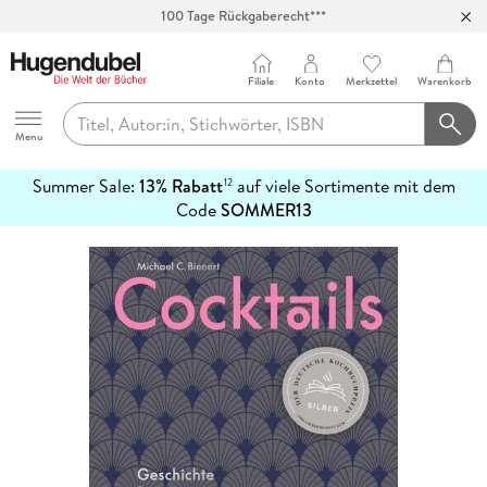
100 Tage Rückgaberecht***
Abholung in über 100 Filialen
Filiale
Konto
Merkzettel
Warenkorb
Hugendubel
Menu
Summer Sale:
13% Rabatt
auf viele Sortimente mit dem
12
mehr
Code
SOMMER13
erfahren