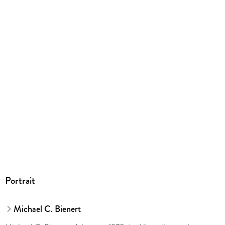
Herstelleradresse
BeBra Verlag GmbH, Asternplatz 3, 12203 Berlin,
herstellung@bebraverlag.de
Portrait
Michael C. Bienert