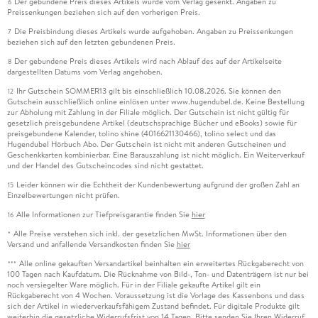
Der gebundene Preis dieses Artikels wurde vom Verlag gesenkt. Angaben zu
6
Preissenkungen beziehen sich auf den vorherigen Preis.
Die Preisbindung dieses Artikels wurde aufgehoben. Angaben zu Preissenkungen
7
beziehen sich auf den letzten gebundenen Preis.
Der gebundene Preis dieses Artikels wird nach Ablauf des auf der Artikelseite
8
dargestellten Datums vom Verlag angehoben.
Ihr Gutschein SOMMER13 gilt bis einschließlich 10.08.2026. Sie können den
12
Gutschein ausschließlich online einlösen unter www.hugendubel.de. Keine Bestellung
zur Abholung mit Zahlung in der Filiale möglich. Der Gutschein ist nicht gültig für
gesetzlich preisgebundene Artikel (deutschsprachige Bücher und eBooks) sowie für
preisgebundene Kalender, tolino shine (4016621130466), tolino select und das
Hugendubel Hörbuch Abo. Der Gutschein ist nicht mit anderen Gutscheinen und
Geschenkkarten kombinierbar. Eine Barauszahlung ist nicht möglich. Ein Weiterverkauf
und der Handel des Gutscheincodes sind nicht gestattet.
Leider können wir die Echtheit der Kundenbewertung aufgrund der großen Zahl an
15
Einzelbewertungen nicht prüfen.
Alle Informationen zur Tiefpreisgarantie finden Sie
hier
16
Alle Preise verstehen sich inkl. der gesetzlichen MwSt. Informationen über den
*
Versand und anfallende Versandkosten finden Sie
hier
Alle online gekauften Versandartikel beinhalten ein erweitertes Rückgaberecht von
***
100 Tagen nach Kaufdatum. Die Rücknahme von Bild-, Ton- und Datenträgern ist nur bei
noch versiegelter Ware möglich. Für in der Filiale gekaufte Artikel gilt ein
Rückgaberecht von 4 Wochen. Voraussetzung ist die Vorlage des Kassenbons und dass
sich der Artikel in wiederverkaufsfähigem Zustand befindet. Für digitale Produkte gilt
weiterhin die gesetzliche Widerrufsfrist von 14 Tagen. Bitte senden Sie Ihren Widerruf