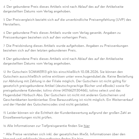
Der gebundene Preis dieses Artikels wird nach Ablauf des auf der Artikelseite
4
dargestellten Datums vom Verlag angehoben.
Der Preisvergleich bezieht sich auf die unverbindliche Preisempfehlung (UVP) des
5
Herstellers.
Der gebundene Preis dieses Artikels wurde vom Verlag gesenkt. Angaben zu
6
Preissenkungen beziehen sich auf den vorherigen Preis.
Die Preisbindung dieses Artikels wurde aufgehoben. Angaben zu Preissenkungen
7
beziehen sich auf den letzten gebundenen Preis.
Der gebundene Preis dieses Artikels wird nach Ablauf des auf der Artikelseite
8
dargestellten Datums vom Verlag angehoben.
Ihr Gutschein SOMMER13 gilt bis einschließlich 10.08.2026. Sie können den
12
Gutschein ausschließlich online einlösen unter www.hugendubel.de. Keine Bestellung
zur Abholung mit Zahlung in der Filiale möglich. Der Gutschein ist nicht gültig für
gesetzlich preisgebundene Artikel (deutschsprachige Bücher und eBooks) sowie für
preisgebundene Kalender, tolino shine (4016621130466), tolino select und das
Hugendubel Hörbuch Abo. Der Gutschein ist nicht mit anderen Gutscheinen und
Geschenkkarten kombinierbar. Eine Barauszahlung ist nicht möglich. Ein Weiterverkauf
und der Handel des Gutscheincodes sind nicht gestattet.
Leider können wir die Echtheit der Kundenbewertung aufgrund der großen Zahl an
15
Einzelbewertungen nicht prüfen.
Alle Informationen zur Tiefpreisgarantie finden Sie
hier
16
Alle Preise verstehen sich inkl. der gesetzlichen MwSt. Informationen über den
*
Versand und anfallende Versandkosten finden Sie
hier