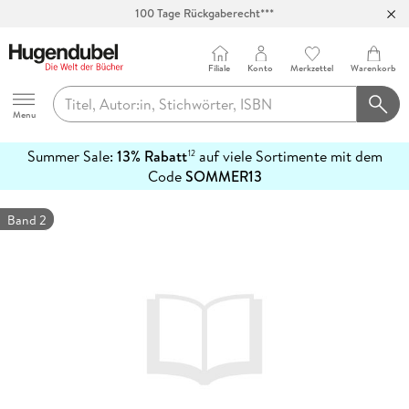
100 Tage Rückgaberecht***
Abholung in über 100 Filialen
Filiale
Konto
Merkzettel
Warenkorb
Hugendubel
Menu
Summer Sale:
13% Rabatt
auf viele Sortimente mit dem
12
mehr
Code
SOMMER13
erfahren
Band 2