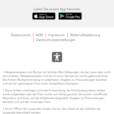
Laden Sie unsere App herunter.
Datenschutz
AGB
Impressum
Widerrufsbelehrung
Datenschutzeinstellungen
Mängelexemplare sind Bücher mit leichten Beschädigungen, die das Lesen aber nicht
1
einschränken. Mängelexemplare sind durch einen Stempel als solche gekennzeichnet.
Die frühere Buchpreisbindung ist aufgehoben. Angaben zu Preissenkungen beziehen
sich auf den gebundenen Preis eines mangelfreien Exemplars.
Diese Artikel unterliegen nicht der Preisbindung, die Preisbindung dieser Artikel
2
wurde aufgehoben oder der Preis wurde vom Verlag gesenkt. Die jeweils zutreffende
Alternative wird Ihnen auf der Artikelseite dargestellt. Angaben zu Preissenkungen
beziehen sich auf den vorherigen Preis.
Durch Öffnen der Leseprobe willigen Sie ein, dass Daten an den Anbieter der
3
Leseprobe übermittelt werden.