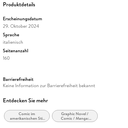
Produktdetails
Erscheinungsdatum
29. Oktober 2024
Sprache
italienisch
Seitenanzahl
160
Reihe
Classical US, 2
Barrierefreiheit
Autor/Autorin
Keine Information zur Barrierefreiheit bekannt
Mike Mignola
Übersetzung
Entdecken Sie mehr
Daniele Mittica
Comic im
Graphic Novel /
Illustrationen
amerikanischen Stil
Comic / Manga:
John Byrne
bzw. Tradition
Horror,
Geistergeschichten,