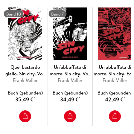
parte con Il Seme della Distruzione, la leggendaria storia
d'esordio del personaggio più iconico di Mike Mignola, valso
all'autore numerosi premi e in grado di imporsi nella cultura
Band 10
Band 7
pop mondiale attraverso molteplici media!
Quel bastardo
Un'abbuffata di
Un abbuffata di
giallo. Sin city. Vol.
morte. Sin city. Vol.
morte. Sin city. Edi
Frank Miller
4
Frank Miller
3
variant. Vol. 3
Frank Miller
Buch (gebunden)
Buch (gebunden)
Buch (gebunden)
35,49 €
34,49 €
42,49 €
*
*
*