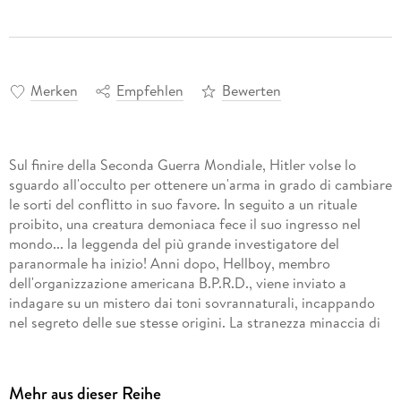
Merken
Empfehlen
Bewerten
Sul finire della Seconda Guerra Mondiale, Hitler volse lo
sguardo all'occulto per ottenere un'arma in grado di cambiare
le sorti del conflitto in suo favore. In seguito a un rituale
proibito, una creatura demoniaca fece il suo ingresso nel
mondo... la leggenda del più grande investigatore del
paranormale ha inizio! Anni dopo, Hellboy, membro
dell'organizzazione americana B.P.R.D., viene inviato a
indagare su un mistero dai toni sovrannaturali, incappando
nel segreto delle sue stesse origini. La stranezza minaccia di
inghiottire il mondo e solo uno strano individuo come
Hellboy può salvarlo! Star Comics presenta il ritorno di
HELLBOY in occasione del suo trentesimo anniversario. Si
Mehr aus dieser Reihe