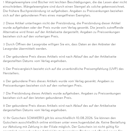
Mängelexemplare sind Bücher mit leichten Beschädigungen, die das Lesen aber nicht
1
einschränken. Mängelexemplare sind durch einen Stempel als solche gekennzeichnet.
Die frühere Buchpreisbindung ist aufgehoben. Angaben zu Preissenkungen beziehen
sich auf den gebundenen Preis eines mangelfreien Exemplars.
Diese Artikel unterliegen nicht der Preisbindung, die Preisbindung dieser Artikel
2
wurde aufgehoben oder der Preis wurde vom Verlag gesenkt. Die jeweils zutreffende
Alternative wird Ihnen auf der Artikelseite dargestellt. Angaben zu Preissenkungen
beziehen sich auf den vorherigen Preis.
Durch Öffnen der Leseprobe willigen Sie ein, dass Daten an den Anbieter der
3
Leseprobe übermittelt werden.
Der gebundene Preis dieses Artikels wird nach Ablauf des auf der Artikelseite
4
dargestellten Datums vom Verlag angehoben.
Der Preisvergleich bezieht sich auf die unverbindliche Preisempfehlung (UVP) des
5
Herstellers.
Der gebundene Preis dieses Artikels wurde vom Verlag gesenkt. Angaben zu
6
Preissenkungen beziehen sich auf den vorherigen Preis.
Die Preisbindung dieses Artikels wurde aufgehoben. Angaben zu Preissenkungen
7
beziehen sich auf den letzten gebundenen Preis.
Der gebundene Preis dieses Artikels wird nach Ablauf des auf der Artikelseite
8
dargestellten Datums vom Verlag angehoben.
Ihr Gutschein SOMMER13 gilt bis einschließlich 10.08.2026. Sie können den
12
Gutschein ausschließlich online einlösen unter www.hugendubel.de. Keine Bestellung
zur Abholung mit Zahlung in der Filiale möglich. Der Gutschein ist nicht gültig für
gesetzlich preisgebundene Artikel (deutschsprachige Bücher und eBooks) sowie für