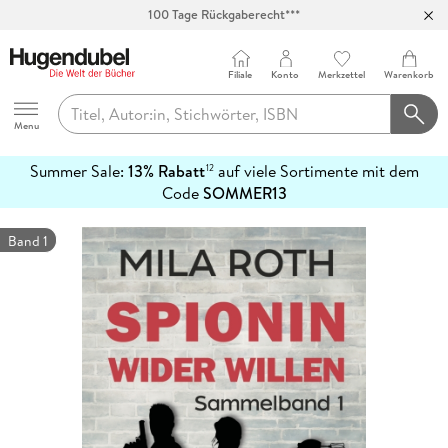
100 Tage Rückgaberecht***
Abholung in über 100 Filialen
Filiale
Konto
Merkzettel
Warenkorb
Hugendubel
Menu
Summer Sale:
13% Rabatt
auf viele Sortimente mit dem
12
mehr
Code
SOMMER13
erfahren
Band 1