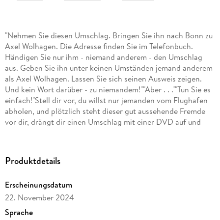
"Nehmen Sie diesen Umschlag. Bringen Sie ihn nach Bonn zu
Axel Wolhagen. Die Adresse finden Sie im Telefonbuch.
Händigen Sie nur ihm - niemand anderem - den Umschlag
aus. Geben Sie ihn unter keinen Umständen jemand anderem
als Axel Wolhagen. Lassen Sie sich seinen Ausweis zeigen.
Und kein Wort darüber - zu niemandem!""Aber . . .""Tun Sie es
einfach!"Stell dir vor, du willst nur jemanden vom Flughafen
abholen, und plötzlich steht dieser gut aussehende Fremde
vor dir, drängt dir einen Umschlag mit einer DVD auf und
verlangt, dass du ihn jemandem übergibst. Würdest du den
Umschlag annehmen und den Auftrag ausführen? Und was,
wenn du dadurch ins Fadenkreuz einer internationalen
Produktdetails
Terrorvereinigung gerätst? Genau das passiert der 32-
jährigen Janna Berg aus der kleinen Stadt Rheinbach bei
Erscheinungsdatum
Bonn. Ehe sie sich versieht, findet sie sich inmitten von
22. November 2024
Geheimdiensten, gefährlichen Terroristen und Kriminellen
wieder und muss um ihr Leben fürchten. Und als wäre das
Sprache
nicht genug, wirbelt der attraktive und rätselhafte