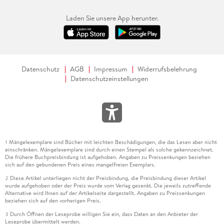
Laden Sie unsere App herunter.
Datenschutz
AGB
Impressum
Widerrufsbelehrung
Datenschutzeinstellungen
Mängelexemplare sind Bücher mit leichten Beschädigungen, die das Lesen aber nicht
1
einschränken. Mängelexemplare sind durch einen Stempel als solche gekennzeichnet.
Die frühere Buchpreisbindung ist aufgehoben. Angaben zu Preissenkungen beziehen
sich auf den gebundenen Preis eines mangelfreien Exemplars.
Diese Artikel unterliegen nicht der Preisbindung, die Preisbindung dieser Artikel
2
wurde aufgehoben oder der Preis wurde vom Verlag gesenkt. Die jeweils zutreffende
Alternative wird Ihnen auf der Artikelseite dargestellt. Angaben zu Preissenkungen
beziehen sich auf den vorherigen Preis.
Durch Öffnen der Leseprobe willigen Sie ein, dass Daten an den Anbieter der
3
Leseprobe übermittelt werden.