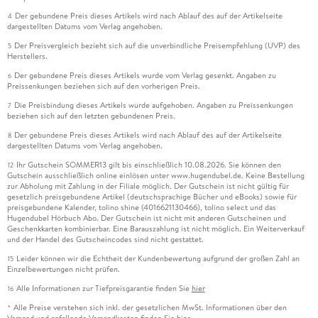
Der gebundene Preis dieses Artikels wird nach Ablauf des auf der Artikelseite
4
dargestellten Datums vom Verlag angehoben.
Der Preisvergleich bezieht sich auf die unverbindliche Preisempfehlung (UVP) des
5
Herstellers.
Der gebundene Preis dieses Artikels wurde vom Verlag gesenkt. Angaben zu
6
Preissenkungen beziehen sich auf den vorherigen Preis.
Die Preisbindung dieses Artikels wurde aufgehoben. Angaben zu Preissenkungen
7
beziehen sich auf den letzten gebundenen Preis.
Der gebundene Preis dieses Artikels wird nach Ablauf des auf der Artikelseite
8
dargestellten Datums vom Verlag angehoben.
Ihr Gutschein SOMMER13 gilt bis einschließlich 10.08.2026. Sie können den
12
Gutschein ausschließlich online einlösen unter www.hugendubel.de. Keine Bestellung
zur Abholung mit Zahlung in der Filiale möglich. Der Gutschein ist nicht gültig für
gesetzlich preisgebundene Artikel (deutschsprachige Bücher und eBooks) sowie für
preisgebundene Kalender, tolino shine (4016621130466), tolino select und das
Hugendubel Hörbuch Abo. Der Gutschein ist nicht mit anderen Gutscheinen und
Geschenkkarten kombinierbar. Eine Barauszahlung ist nicht möglich. Ein Weiterverkauf
und der Handel des Gutscheincodes sind nicht gestattet.
Leider können wir die Echtheit der Kundenbewertung aufgrund der großen Zahl an
15
Einzelbewertungen nicht prüfen.
Alle Informationen zur Tiefpreisgarantie finden Sie
hier
16
Alle Preise verstehen sich inkl. der gesetzlichen MwSt. Informationen über den
*