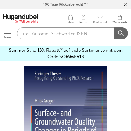
100 Tage Rückgaberecht***
Abholung in über 100 Filialen
Filiale
Konto
Merkzettel
Warenkorb
Hugendubel
Menu
Summer Sale:
13% Rabatt
auf viele Sortimente mit dem
12
mehr
Code
SOMMER13
erfahren