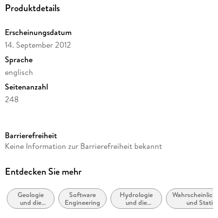
Produktdetails
Erscheinungsdatum
14. September 2012
Sprache
englisch
Seitenanzahl
248
Reihe
Earth and Environmental Science
Barrierefreiheit
Autor/Autorin
Keine Information zur Barrierefreiheit bekannt
Milo Gregor
Verlag/Hersteller
Entdecken Sie mehr
Springer
Geologie
Software
Hydrologie
Wahrscheinlich
Abbildungen
und die
Engineering
und die
und Statist
XVIII, 230 p.
Lithosphäre
Hydrosphäre