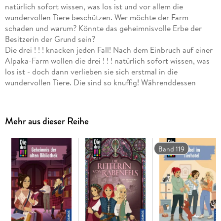
natürlich sofort wissen, was los ist und vor allem die
wundervollen Tiere beschützen. Wer möchte der Farm
schaden und warum? Könnte das geheimnisvolle Erbe der
Besitzerin der Grund sein?
Die drei ! ! ! knacken jeden Fall! Nach dem Einbruch auf einer
Alpaka-Farm wollen die drei ! ! ! natürlich sofort wissen, was
los ist - doch dann verlieben sie sich erstmal in die
wundervollen Tiere. Die sind so knuffig! Währenddessen
erklärt die Besitzerin, dass nichts gestohlen wurde. War der
Einbruch wirklich nur eine Mutprobe von Jugendlichen?
Sicher nicht, denn bald darauf legt jemand vergiftetes Futter
Mehr aus dieser Reihe
aus und die Alpakas werden bei einer Wanderung erschreckt.
Wer möchte der Farm schaden und warum? Könnte das
geheimnisvolle Erbe der Besitzerin der Grund sein?
Band 119