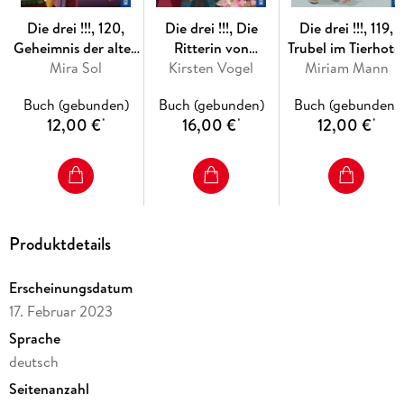
Die drei !!!, 120,
Die drei !!!, Die
Die drei !!!, 119,
Geheimnis der alten
Ritterin von
Trubel im Tierhote
Bibliothek
Mira Sol
Kirsten Vogel
Rabenfels
Miriam Mann
Buch (gebunden)
Buch (gebunden)
Buch (gebunden)
12,00 €
16,00 €
12,00 €
*
*
*
Produktdetails
Erscheinungsdatum
17. Februar 2023
Sprache
deutsch
Seitenanzahl