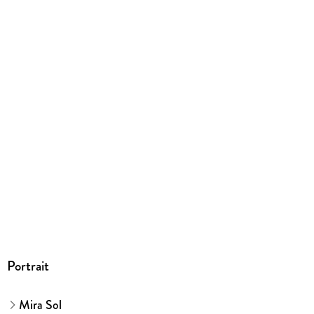
Gewicht
287 g
Größe (L/B/H)
213/152/20 mm
ISBN
9783440175934
Herstelleradresse
Franckh-Kosmos Verlags-GmbH & Co. KG, Pfizerstraße 5-7,
70184 Stuttgart, kosmos.de/servicecenter
Portrait
Mira Sol