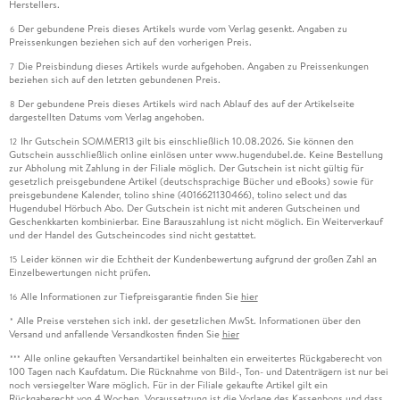
Herstellers.
Der gebundene Preis dieses Artikels wurde vom Verlag gesenkt. Angaben zu
6
Preissenkungen beziehen sich auf den vorherigen Preis.
Die Preisbindung dieses Artikels wurde aufgehoben. Angaben zu Preissenkungen
7
beziehen sich auf den letzten gebundenen Preis.
Der gebundene Preis dieses Artikels wird nach Ablauf des auf der Artikelseite
8
dargestellten Datums vom Verlag angehoben.
Ihr Gutschein SOMMER13 gilt bis einschließlich 10.08.2026. Sie können den
12
Gutschein ausschließlich online einlösen unter www.hugendubel.de. Keine Bestellung
zur Abholung mit Zahlung in der Filiale möglich. Der Gutschein ist nicht gültig für
gesetzlich preisgebundene Artikel (deutschsprachige Bücher und eBooks) sowie für
preisgebundene Kalender, tolino shine (4016621130466), tolino select und das
Hugendubel Hörbuch Abo. Der Gutschein ist nicht mit anderen Gutscheinen und
Geschenkkarten kombinierbar. Eine Barauszahlung ist nicht möglich. Ein Weiterverkauf
und der Handel des Gutscheincodes sind nicht gestattet.
Leider können wir die Echtheit der Kundenbewertung aufgrund der großen Zahl an
15
Einzelbewertungen nicht prüfen.
Alle Informationen zur Tiefpreisgarantie finden Sie
hier
16
Alle Preise verstehen sich inkl. der gesetzlichen MwSt. Informationen über den
*
Versand und anfallende Versandkosten finden Sie
hier
Alle online gekauften Versandartikel beinhalten ein erweitertes Rückgaberecht von
***
100 Tagen nach Kaufdatum. Die Rücknahme von Bild-, Ton- und Datenträgern ist nur bei
noch versiegelter Ware möglich. Für in der Filiale gekaufte Artikel gilt ein
Rückgaberecht von 4 Wochen. Voraussetzung ist die Vorlage des Kassenbons und dass