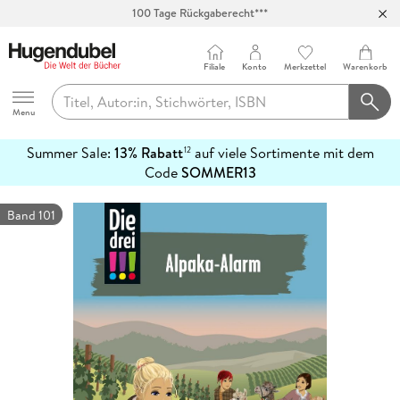
100 Tage Rückgaberecht***
Abholung in über 100 Filialen
Filiale
Konto
Merkzettel
Warenkorb
Hugendubel
Menu
Summer Sale:
13% Rabatt
auf viele Sortimente mit dem
12
mehr
Code
SOMMER13
erfahren
Band 101