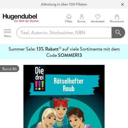
Abholung in über 100 Filialen
Filiale
Konto
Merkzettel
Warenkorb
Hugendubel
Menu
Summer Sale:
13% Rabatt
auf viele Sortimente mit dem
12
mehr
Code
SOMMER13
erfahren
Band 86