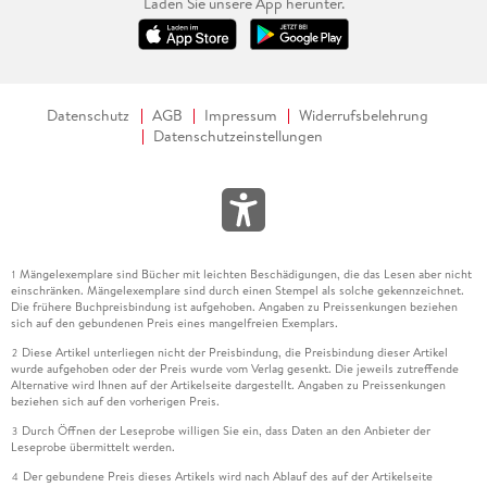
Laden Sie unsere App herunter.
Datenschutz
AGB
Impressum
Widerrufsbelehrung
Datenschutzeinstellungen
Mängelexemplare sind Bücher mit leichten Beschädigungen, die das Lesen aber nicht
1
einschränken. Mängelexemplare sind durch einen Stempel als solche gekennzeichnet.
Die frühere Buchpreisbindung ist aufgehoben. Angaben zu Preissenkungen beziehen
sich auf den gebundenen Preis eines mangelfreien Exemplars.
Diese Artikel unterliegen nicht der Preisbindung, die Preisbindung dieser Artikel
2
wurde aufgehoben oder der Preis wurde vom Verlag gesenkt. Die jeweils zutreffende
Alternative wird Ihnen auf der Artikelseite dargestellt. Angaben zu Preissenkungen
beziehen sich auf den vorherigen Preis.
Durch Öffnen der Leseprobe willigen Sie ein, dass Daten an den Anbieter der
3
Leseprobe übermittelt werden.
Der gebundene Preis dieses Artikels wird nach Ablauf des auf der Artikelseite
4