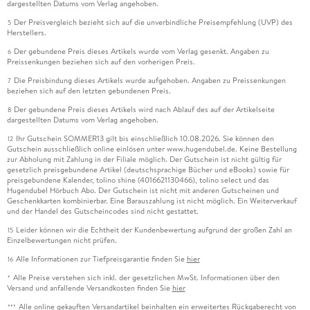
dargestellten Datums vom Verlag angehoben.
Der Preisvergleich bezieht sich auf die unverbindliche Preisempfehlung (UVP) des
5
Herstellers.
Der gebundene Preis dieses Artikels wurde vom Verlag gesenkt. Angaben zu
6
Preissenkungen beziehen sich auf den vorherigen Preis.
Die Preisbindung dieses Artikels wurde aufgehoben. Angaben zu Preissenkungen
7
beziehen sich auf den letzten gebundenen Preis.
Der gebundene Preis dieses Artikels wird nach Ablauf des auf der Artikelseite
8
dargestellten Datums vom Verlag angehoben.
Ihr Gutschein SOMMER13 gilt bis einschließlich 10.08.2026. Sie können den
12
Gutschein ausschließlich online einlösen unter www.hugendubel.de. Keine Bestellung
zur Abholung mit Zahlung in der Filiale möglich. Der Gutschein ist nicht gültig für
gesetzlich preisgebundene Artikel (deutschsprachige Bücher und eBooks) sowie für
preisgebundene Kalender, tolino shine (4016621130466), tolino select und das
Hugendubel Hörbuch Abo. Der Gutschein ist nicht mit anderen Gutscheinen und
Geschenkkarten kombinierbar. Eine Barauszahlung ist nicht möglich. Ein Weiterverkauf
und der Handel des Gutscheincodes sind nicht gestattet.
Leider können wir die Echtheit der Kundenbewertung aufgrund der großen Zahl an
15
Einzelbewertungen nicht prüfen.
Alle Informationen zur Tiefpreisgarantie finden Sie
hier
16
Alle Preise verstehen sich inkl. der gesetzlichen MwSt. Informationen über den
*
Versand und anfallende Versandkosten finden Sie
hier
Alle online gekauften Versandartikel beinhalten ein erweitertes Rückgaberecht von
***