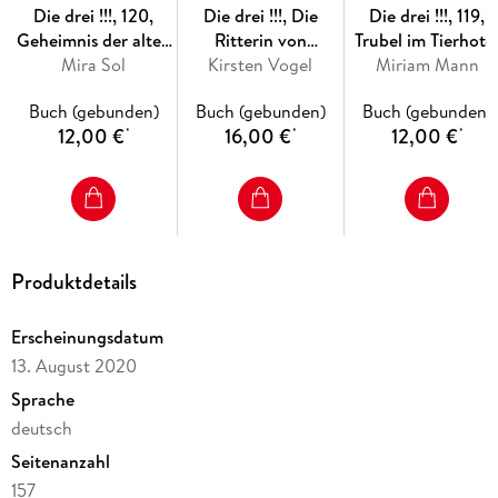
Die drei !!!, 120,
Die drei !!!, Die
Die drei !!!, 119,
Geheimnis der alten
Ritterin von
Trubel im Tierhote
Bibliothek
Mira Sol
Kirsten Vogel
Rabenfels
Miriam Mann
Buch (gebunden)
Buch (gebunden)
Buch (gebunden)
12,00 €
16,00 €
12,00 €
*
*
*
Produktdetails
Erscheinungsdatum
13. August 2020
Sprache
deutsch
Seitenanzahl
157