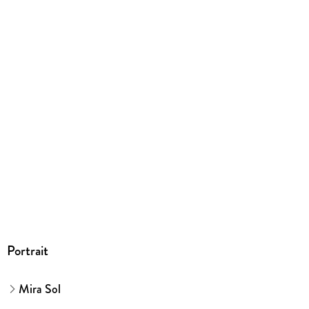
320 g
Größe (L/B/H)
213/152/20 mm
ISBN
9783440168110
Herstelleradresse
Franckh-Kosmos Verlags-GmbH & Co. KG, Pfizerstraße 5-7,
70184 Stuttgart, kosmos.de/servicecenter
Portrait
Mira Sol