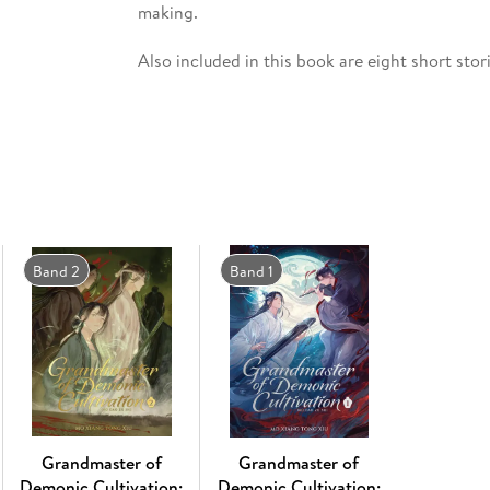
making.
Also included in this book are eight short sto
life goes on. From magical incense burners to
Hunts with the juniors, these stories span da
Band 2
Band 1
Grandmaster of
Grandmaster of
Demonic Cultivation:
Demonic Cultivation: