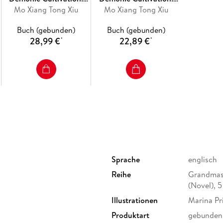
Mo Dao Zu Shi (Deluxe
Mo Xiang Tong Xiu
Mo Dao Zu Shi (Deluxe
Mo Xiang Tong Xiu
Hardcover Novel) Vol. 2
Hardcover Novel) Vol. 1
Buch (gebunden)
Buch (gebunden)
28,99 €
22,89 €
*
*
Sprache
englisch
Reihe
Grandmast
(Novel), 5
Illustrationen
Marina Pr
Produktart
gebunden