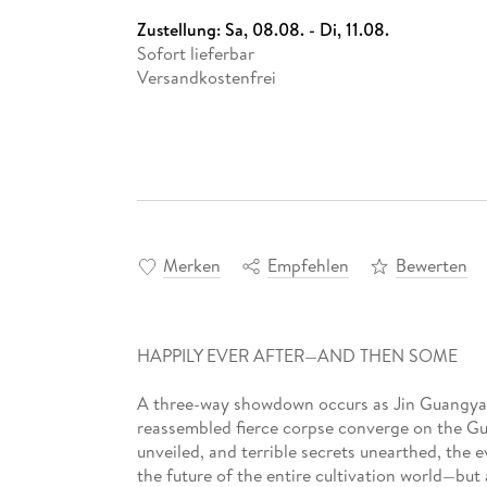
Zustellung:
Sa, 08.08. - Di, 11.08.
Sofort lieferbar
Versandkostenfrei
Merken
Empfehlen
Bewerten
HAPPILY EVER AFTER—AND THEN SOME
A three-way showdown occurs as Jin Guangyao
reassembled fierce corpse converge on the Gu
unveiled, and terrible secrets unearthed, the ev
the future of the entire cultivation world—but a