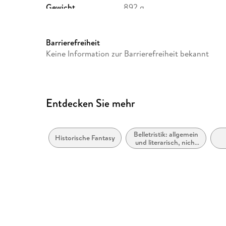
Gewicht
892 g
ISBN
9798897650873
Barrierefreiheit
Keine Information zur Barrierefreiheit bekannt
Entdecken Sie mehr
Belletristik: allgemein
Historische Fantasy
und literarisch, nicht
nach Genre