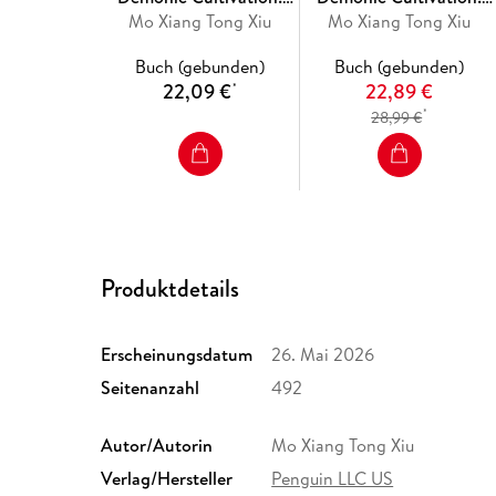
Mo Dao Zu Shi (Deluxe
Mo Xiang Tong Xiu
Mo Dao Zu Shi (Deluxe
Mo Xiang Tong Xiu
Hardcover Novel) Vol. 4
Hardcover Novel) Vol. 3
Buch (gebunden)
Buch (gebunden)
22,09 €
22,89 €
*
*
28,99 €
Produktdetails
Erscheinungsdatum
26. Mai 2026
Seitenanzahl
492
Autor/Autorin
Mo Xiang Tong Xiu
Verlag/Hersteller
Penguin LLC US