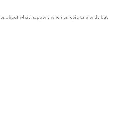
ries about what happens when an epic tale ends but
 tense banquets, lotus-pod-hunting and Night
wn to dusk and so much more!