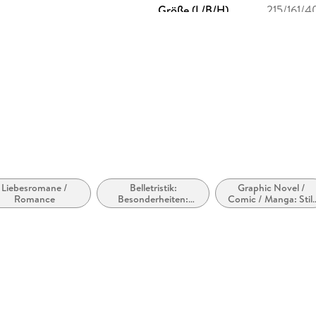
Größe (L/B/H)
215/161/
Liebesromane /
Belletristik:
Graphic Novel /
Romance
Besonderheiten:
Comic / Manga: Stil,
Ranobe (japanische
Tradition
Light Novels)