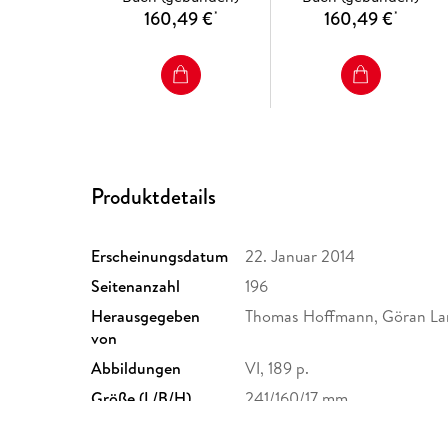
160,49 €
160,49 €
*
*
Produktdetails
Erscheinungsdatum
22. Januar 2014
Seitenanzahl
196
Herausgegeben
Thomas Hoffmann, Göran La
von
Abbildungen
VI, 189 p.
Größe (L/B/H)
241/160/17 mm
Herstelleradresse
Springer Nature Customer S