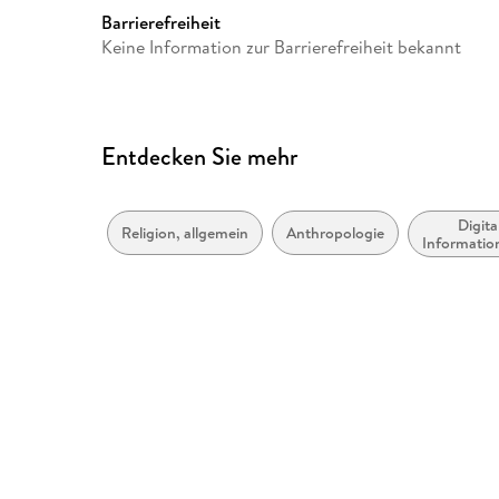
Europaplatz 3, 69115 Heidelb
Barrierefreiheit
ProductSafety@springernat
Keine Information zur Barrierefreiheit bekannt
Entdecken Sie mehr
Digita
Religion, allgemein
Anthropologie
Informatio
soziale un
Asp