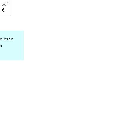
 pdf
 €
diesen
: