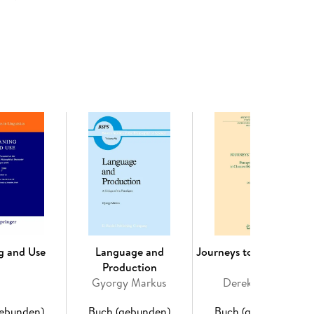
 ICT in Muslim communities. The contributors to
oderation with regard to more sweeping and avant-
 study of ICT previously. This moderation has been
al material but also deliberations on new
 Muslims and Islam, for instance the digital
Islam's sacred scripture. As such this volume will
tudy of ICT and the blooming field of digital
 world have always be engaged and entangled in
 ICT have also affected how scholars take part in
ussions. This complicated issue provides basis for a
. It will be essential for students and scholars
est for anthropologists, sociologists and others with
.
g and Use
Language and
Journeys to a Graveyar
ication Technologies: notes from an emerging
Production
Little Mosque on the Prairie and Modern Convivencia:
Gyorgy Markus
Derek Offord
es, F. V. Greifenhagen. - Islam Online Guides
ish Counselling Perspectives on Marital
gebunden)
Buch (gebunden)
Buch (gebunden)