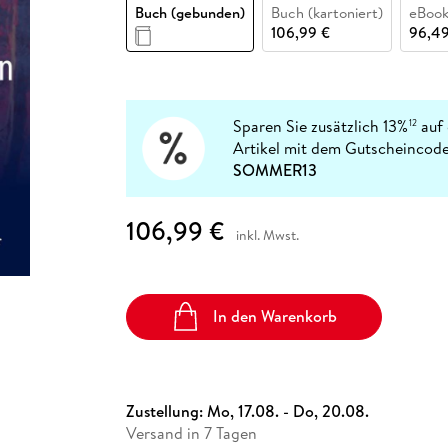
Fremdsprachige Bücher
Buch (gebunden)
Buch (kartoniert)
eBook
n Lernhilfen
 Jugendbücher
eiber
Hörbuch Downloads im Bundle
cher
 Vergleich
 Puzzlezubehör
Lernen
New Adult
STABILO
106,99 €
96,49
Taschenbücher
hilfen
hriller
 Backen
er
lender
Ratgeber
op
hriller
Romance
Sachbücher
Sparen Sie zusätzlich 13%
auf 
12
precher:innen
Artikel mit dem Gutscheincode
Science Fiction
SOMMER13
Fremdsprachige Bücher
106,99 €
inkl. Mwst.
In den Warenkorb
Zustellung:
Mo, 17.08. - Do, 20.08.
Versand in 7 Tagen