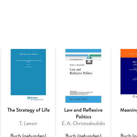
Muslim. This volume offers an ethnography of
this volume also demonstrate a new kind of m
gardistic claims, which have characterized the
combined with a keen attention to the empiric
quantitative and qualitative approaches to ICT,
challenges and changes wrought on the Qur'an, 
also be relevant for people interested in the s
humanities. Scholars of Islam and the Islamic
their object of study. The developments within
and influence public Islamic and academic disc
number of meta-reflexive studies in this volume
within Islamic studies but will also be of inter
a humanistic interest in ICT, religion and Islam
Inhaltsverzeichnis
The Strategy of Life
Law and Reflexive
Meanin
Muslims and the New Information and Commun
Politics
and infinite field, T. Hoffman, G. Larsson. - 
T. Lenoir
E. A. Christodoulidis
An Intervention in to Canadian Muslim Identiti
Spouses towards Marital Bliss: Arabic Vs. Engl
Buch (gebunden)
Buch (gebunden)
Buch (