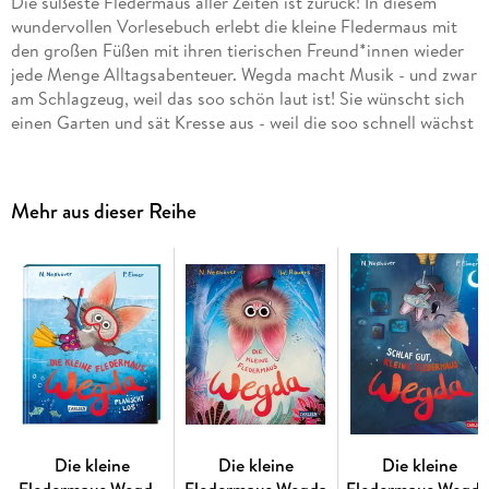
Die süßeste Fledermaus aller Zeiten ist zurück! In diesem
wundervollen Vorlesebuch erlebt die kleine Fledermaus mit
den großen Füßen mit ihren tierischen Freund*innen wieder
jede Menge Alltagsabenteuer. Wegda macht Musik - und zwar
am Schlagzeug, weil das soo schön laut ist! Sie wünscht sich
einen Garten und sät Kresse aus - weil die soo schnell wächst
und Wegda natürlich nicht die geduldigste Fledermaus der
Welt ist. Außerdem macht sie einen Ausflug (mit
Übernachtung, yippie!) und geht zum Kinder- . . . äh,
Mehr aus dieser Reihe
Waldtierturnen. Als Wegda traurig ist, wird sie getröstet. Und
als Biber Hilfe braucht, ist Wegda für ihn da!
Rückkehr der beliebten Fledermaus mit den großen Füßen
Witzige und herzerwärmende Alltagsabenteuer
Perfekt zum Vorlesen für Kinder ab 3 Jahren
Themen: Freundschaft, Hilfsbereitschaft und Spaß am
Entdecken
Charmant und liebevoll illustriert
Die kleine
Die kleine
Die kleine