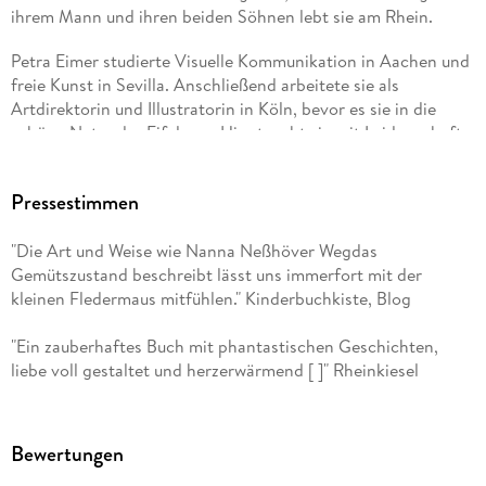
ihrem Mann und ihren beiden Söhnen lebt sie am Rhein.
Petra Eimer studierte Visuelle Kommunikation in Aachen und
freie Kunst in Sevilla. Anschließend arbeitete sie als
Artdirektorin und Illustratorin in Köln, bevor es sie in die
schöne Natur der Eifel zog. Hier taucht sie mit Leidenschaft
in die Welt der Kindergeschichten ein und hat bereits
zahlreiche Kinderbücher illustriert und einige auch selbst
Pressestimmen
geschrieben.
"Die Art und Weise wie Nanna Neßhöver Wegdas
Gemütszustand beschreibt lässt uns immerfort mit der
kleinen Fledermaus mitfühlen." Kinderbuchkiste, Blog
"Ein zauberhaftes Buch mit phantastischen Geschichten,
liebe voll gestaltet und herzerwärmend [ ]" Rheinkiesel
Bewertungen