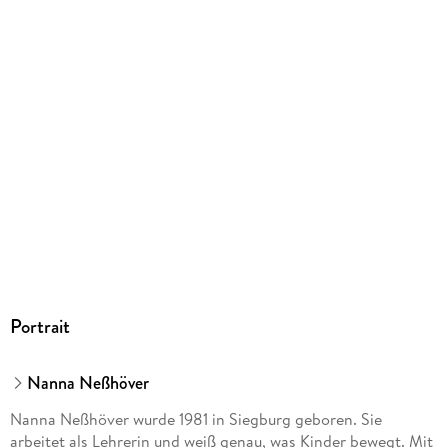
9783551523693
Herstelleradresse
Carlsen Verlag GmbH, Völckersstraße 14-20, 22765
Hamburg, produktsicherheit@carlsen.de
Portrait
Nanna Neßhöver
Nanna Neßhöver wurde 1981 in Siegburg geboren. Sie
arbeitet als Lehrerin und weiß genau, was Kinder bewegt. Mit