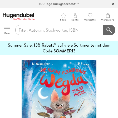
100 Tage Rückgaberecht***
Abholung in über 100 Filialen
Filiale
Konto
Merkzettel
Warenkorb
Hugendubel
Menu
Summer Sale:
13% Rabatt
auf viele Sortimente mit dem
12
mehr
Code
SOMMER13
erfahren