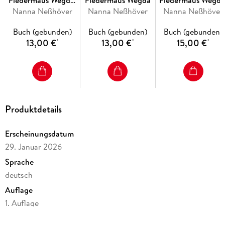
Fledermaus Wegda:
Fledermaus Wegda
Fledermaus Wegda
Mit liebevollen, kurzen Geschichten über Freundschaft und
Wegda planscht los
Nanna Neßhöver
Nanna Neßhöver
Schlaf gut, kleine
Nanna Neßhöver
Hilfsbereitschaft begeistert Wegda erneut Kinder ab 3 Jahren
Fledermaus Wegda
und Vorleser*innen jeden Alters.
Buch (gebunden)
Buch (gebunden)
Buch (gebunden)
13,00 €
13,00 €
15,00 €
*
*
*
Produktdetails
Erscheinungsdatum
29. Januar 2026
Sprache
deutsch
Auflage
1. Auflage
Seitenanzahl