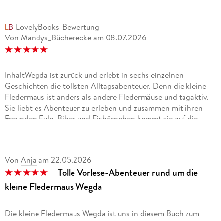
LovelyBooks-Bewertung
Von Mandys_Bücherecke
am
08.07.2026
InhaltWegda ist zurück und erlebt in sechs einzelnen
Geschichten die tollsten Alltagsabenteuer. Denn die kleine
Fledermaus ist anders als andere Fledermäuse und tagaktiv.
Sie liebt es Abenteuer zu erleben und zusammen mit ihren
Freunden Eule, Biber und Eishörnchen kommt sie auf die
tollsten Ideen. Egal, ob es ums Schlagzeugspielen oder
Gärtnern geht und benötigt jemand Hilfe, bekommt er sie
natürlich.Meine MeinungMein Sohn und ich lieben die kleine
Von
Anja
am
22.05.2026
Fledermaus Wegda und obwohl mein Sohn mittlerweile älter
Tolle Vorlese-Abenteuer rund um die
ist, wollte er das Buch unbedingt lesen. Denn er mag es, dass
die Fledermaus tagaktiv ist und voller Energie durchs Leben
kleine Fledermaus Wegda
geht. Schon früher konnte er sich sehr gut mit ihr
identifizieren und fühlte durchweg mit ihr mit.Die sechs
Die kleine Fledermaus Wegda ist uns in diesem Buch zum
kurzen Geschichten eignen sich perfekt zum abendlichen