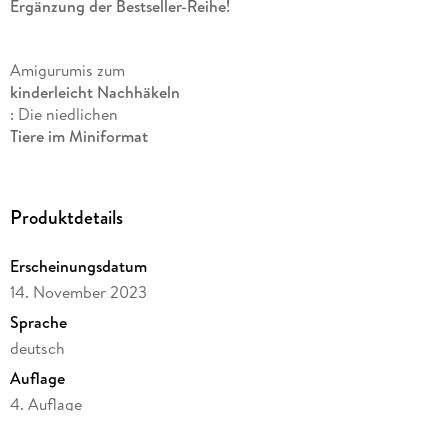
Ergänzung der Bestseller-Reihe!
Amigurumis zum
kinderleicht Nachhäkeln
: Die niedlichen
Tiere im Miniformat
sind
schnell umgesetzt
,
Produktdetails
anfängertauglich
und benötigen nur eine
Erscheinungsdatum
geringe Menge an Garn
. Das perfekte Projekt für Zwischendurch! Jetzt mit Wolf,
14. November 2023
Rabe und noch vielen mehr die Amigurumisammlung
Sprache
erweitern!
deutsch
Auflage
Ruck, zuck entstehen süße tierische Begleiter alles, was du
4. Auflage
brauchst, ist eine
Seitenanzahl
Häkelnadel und etwas Garn