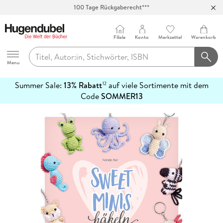
100 Tage Rückgaberecht***
Abholung in über 100 Filialen
Filiale
Konto
Merkzettel
Warenkorb
Hugendubel
Menu
Summer Sale:
13% Rabatt
auf viele Sortimente mit dem
12
mehr
Code
SOMMER13
erfahren