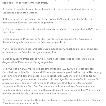
beziehen sich auf den vorherigen Preis.
Durch Öffnen der Leseprobe willigen Sie ein, dass Daten an den Anbieter der
3
Leseprobe übermittelt werden.
Der gebundene Preis dieses Artikels wird nach Ablauf des auf der Artikelseite
4
dargestellten Datums vom Verlag angehoben.
Der Preisvergleich bezieht sich auf die unverbindliche Preisempfehlung (UVP) des
5
Herstellers.
Der gebundene Preis dieses Artikels wurde vom Verlag gesenkt. Angaben zu
6
Preissenkungen beziehen sich auf den vorherigen Preis.
Die Preisbindung dieses Artikels wurde aufgehoben. Angaben zu Preissenkungen
7
beziehen sich auf den letzten gebundenen Preis.
Der gebundene Preis dieses Artikels wird nach Ablauf des auf der Artikelseite
8
dargestellten Datums vom Verlag angehoben.
Ihr Gutschein SOMMER13 gilt bis einschließlich 10.08.2026. Sie können den
12
Gutschein ausschließlich online einlösen unter www.hugendubel.de. Keine Bestellung
zur Abholung mit Zahlung in der Filiale möglich. Der Gutschein ist nicht gültig für
gesetzlich preisgebundene Artikel (deutschsprachige Bücher und eBooks) sowie für
preisgebundene Kalender, tolino shine (4016621130466), tolino select und das
Hugendubel Hörbuch Abo. Der Gutschein ist nicht mit anderen Gutscheinen und
Geschenkkarten kombinierbar. Eine Barauszahlung ist nicht möglich. Ein Weiterverkauf
und der Handel des Gutscheincodes sind nicht gestattet.
Leider können wir die Echtheit der Kundenbewertung aufgrund der großen Zahl an
15
Einzelbewertungen nicht prüfen.