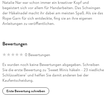
Natalie Nar war schon immer ein kreativer Kopf und
begeistert sich vor allem für Handarbeiten. Das Schwingen
der Häkelnadel macht ihr dabei am meisten Spaß. Als sie das
Rope-Garn für sich entdeckte, fing sie an ihre eigenen
Anleitungen zu veröffentlichen.
Unter ihrem Label " häkelgedöns verkauft sie in ihrem
Onlineshop auch Häkel-Sets und Handgemachtes. Auf
Bewertungen
Instagram (@haekelgedoens) hält sie ihre Community auf
dem Laufenden und sorgt für Inspiration.
0 Bewertungen
Es wurden noch keine Bewertungen abgegeben. Schreiben
Sie die erste Bewertung zu "Sweet Minis häkeln - 23 niedliche
Schlüsseltiere" und helfen Sie damit anderen bei der
Kaufentscheidung.
Erste Bewertung schreiben