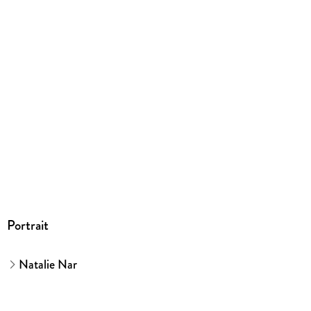
auch zum selbst behalten als Schlüsselanhänger,
Glücksbringer oder niedliche Deko. Vorsicht, Suchtgefahr!
Portrait
Natalie Nar