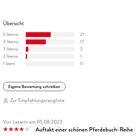
einem Designer Bookbinder in London, letztlich Grafik in
München. Heute lebt sie mit Familie, Hund, Katze und
Pferden auf dem Land und arbeitet als Illustratorin, Autorin
sowie Buchrestauratorin.
Übersicht
5 Sterne
21
4 Sterne
17
3 Sterne
2
2 Sterne
1
1 Stern
0
Eigene Bewertung schreiben
Zur Empfehlungsrangliste
Von
Leserin
am
05.08.2023
Auftakt einer schönen Pferdebuch-Reihe