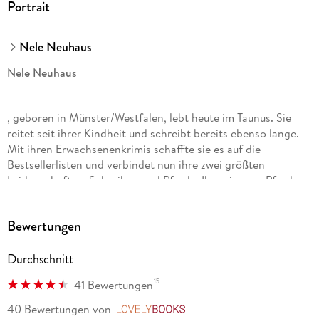
Portrait
Nele Neuhaus
Nele Neuhaus
, geboren in Münster/Westfalen, lebt heute im Taunus. Sie
reitet seit ihrer Kindheit und schreibt bereits ebenso lange.
Mit ihren Erwachsenenkrimis schaffte sie es auf die
Bestsellerlisten und verbindet nun ihre zwei größten
Leidenschaften: Schreiben und Pferde. Ihre eigenen Pferde
Fritzi und Won Da Pie standen dabei Pate für die
gleichnamigen vierbeinigen Romanfiguren.
Bewertungen
Kat Rücker-Weininger
Durchschnitt
studierte nach einer turbulenten Kindheit in einem
15
41 Bewertungen
Künstlerhaushalt mit vielen Tieren, der Lehrzeit zur
Handbuchbinderin und einem prägenden Wanderjahr bei
40 Bewertungen
von
LovelyBooks