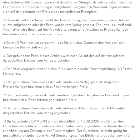
einschränken. Mängelexemplare sind durch einen Stempel als solche gekennzeichnet.
Die frühere Buchpreisbindung ist aufgehoben. Angaben zu Preissenkungen beziehen
sich auf den gebundenen Preis eines mangelfreien Exemplars.
Diese Artikel unterliegen nicht der Preisbindung, die Preisbindung dieser Artikel
2
wurde aufgehoben oder der Preis wurde vom Verlag gesenkt. Die jeweils zutreffende
Alternative wird Ihnen auf der Artikelseite dargestellt. Angaben zu Preissenkungen
beziehen sich auf den vorherigen Preis.
Durch Öffnen der Leseprobe willigen Sie ein, dass Daten an den Anbieter der
3
Leseprobe übermittelt werden.
Der gebundene Preis dieses Artikels wird nach Ablauf des auf der Artikelseite
4
dargestellten Datums vom Verlag angehoben.
Der Preisvergleich bezieht sich auf die unverbindliche Preisempfehlung (UVP) des
5
Herstellers.
Der gebundene Preis dieses Artikels wurde vom Verlag gesenkt. Angaben zu
6
Preissenkungen beziehen sich auf den vorherigen Preis.
Die Preisbindung dieses Artikels wurde aufgehoben. Angaben zu Preissenkungen
7
beziehen sich auf den letzten gebundenen Preis.
Der gebundene Preis dieses Artikels wird nach Ablauf des auf der Artikelseite
8
dargestellten Datums vom Verlag angehoben.
Ihr Gutschein SOMMER13 gilt bis einschließlich 10.08.2026. Sie können den
12
Gutschein ausschließlich online einlösen unter www.hugendubel.de. Keine Bestellung
zur Abholung mit Zahlung in der Filiale möglich. Der Gutschein ist nicht gültig für
gesetzlich preisgebundene Artikel (deutschsprachige Bücher und eBooks) sowie für