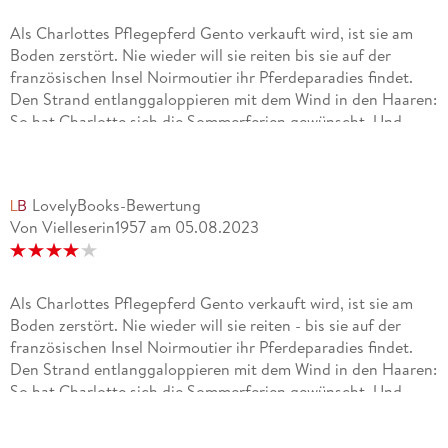
Als Charlottes Pflegepferd Gento verkauft wird, ist sie am
Boden zerstört. Nie wieder will sie reiten bis sie auf der
französischen Insel Noirmoutier ihr Pferdeparadies findet.
Den Strand entlanggaloppieren mit dem Wind in den Haaren:
So hat Charlotte sich die Sommerferien gewünscht. Und
dann begegnet sie ihrem Traumpferd. Nur leider ist Won Da
Pie völlig verängstigt und lässt niemand an sich heran.
Niemand außer Charlotte. Nach und nach kann sie sein
LovelyBooks-Bewertung
Vertrauen gewinnen. Aber ob es reichen wird, um gemeinsam
Von Vielleserin1957
am
05.08.2023
das wohl gefährlichste Abenteuer in Charlottes Leben zu
bestehen? (Klappentext)
Ein wunderbares Buch, mit einem gut lesbaren Schreibstil,
Als Charlottes Pflegepferd Gento verkauft wird, ist sie am
gerade recht für die Altersgruppe. Es ist einfühlsam, gut
Boden zerstört. Nie wieder will sie reiten - bis sie auf der
verständlich und bildgewaltig geschrieben. Obwohl ich schon
französischen Insel Noirmoutier ihr Pferdeparadies findet.
lange nicht mehr zur Zielgruppe gehöre, hat mir das Buch
Den Strand entlanggaloppieren mit dem Wind in den Haaren:
sehr gut gefallen. Die Handlung ist gut aufgebaut,
So hat Charlotte sich die Sommerferien gewünscht. Und
nachvollziehbar und wird sicherlich viele junge
dann begegnet sie ihrem Traumpferd. Nur leider ist Won Da
pferdebegeisterte Leser in den Bann ziehen. Es ist spannend,
Pie völlig verängstigt und lässt niemand an sich heran.