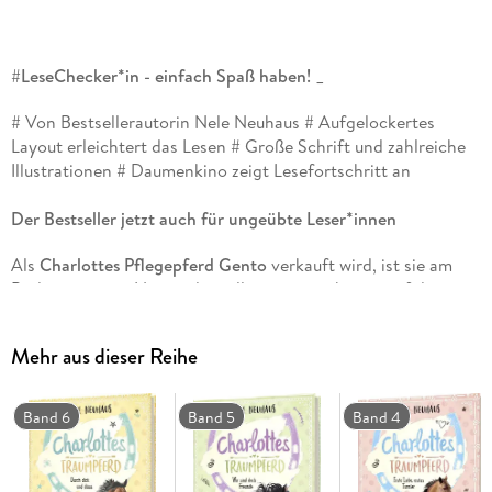
#LeseChecker*in - einfach Spaß haben! _
#
Von Bestsellerautorin Nele Neuhaus
#
Aufgelockertes
Layout erleichtert das Lesen
#
Große Schrift und zahlreiche
Illustrationen
#
Daumenkino zeigt Lesefortschritt an
Der Bestseller jetzt auch für ungeübte Leser*innen
Als
Charlottes Pflegepferd Gento
verkauft wird, ist sie am
Boden zerstört. Nie wieder will sie reiten - bis sie auf der
französischen Insel Noirmoutier ihr
Pferdeparadies
findet.
Den Strand entlanggaloppieren mit dem Wind in den Haaren:
Mehr aus dieser Reihe
So hat Charlotte sich die Sommerferien gewünscht. Und
dann begegnet sie
ihrem Traumpferd
. Nur leider ist Won Da
Pie völlig verängstigt und lässt niemand an sich heran.
Band 6
Band 5
Band 4
Niemand außer Charlotte. Nach und nach kann sie sein
Vertrauen
gewinnen. Aber ob es reichen wird, um gemeinsam
das wohl
gefährlichste Abenteuer
in Charlottes Leben zu