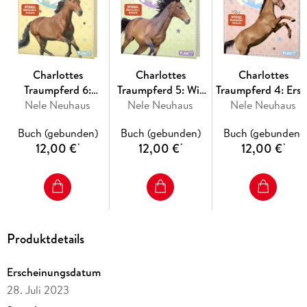
bestehen?
***Gekürzte Textversion mit tollen Zeichnungen***
Begeisterte Leserstimmen zu den LeseCheckern:
Charlottes
Charlottes
Charlottes
"Passend mit der übersichtlichen Schriftgröße ist das
Traumpferd 6:
Traumpferd 5: Wir
Traumpferd 4: Erst
#LesecheckerIn-Paket super abgerundet. Wenn das Bücher
Durch dick und
Nele Neuhaus
sind doch Freunde
Nele Neuhaus
Liebe, erstes Turnie
Nele Neuhaus
nicht interessant macht, weiß ich auch nicht!" (blaxy87)
dünn
Buch (gebunden)
Buch (gebunden)
Buch (gebunden)
12,00 €
12,00 €
12,00 €
*
*
*
Produktdetails
Erscheinungsdatum
28. Juli 2023