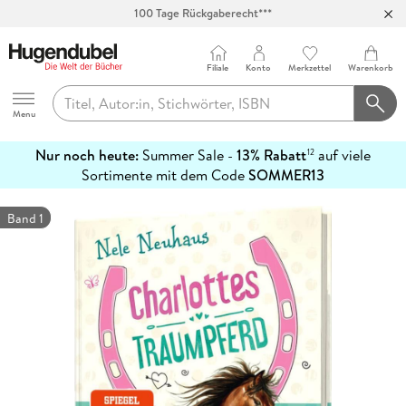
100 Tage Rückgaberecht***
Abholung in über 100 Filialen
Filiale
Konto
Merkzettel
Warenkorb
Hugendubel
Menu
Nur noch heute:
Summer Sale -
13% Rabatt
auf viele
12
mehr
Sortimente mit dem Code
SOMMER13
erfahren
Band 1