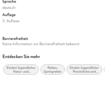
Sprache
deutsch
Auflage
3. Auflage
Seitenanzahl
176
Barrierefreiheit
Altersempfehlung
Keine Information zur Barrierefreiheit bekannt
von 9 bis 13 Jahren
Reihe
Entdecken Sie mehr
Charlottes Traumpferd, 1
Kinder/Jugendliche:
Reiten,
Kinder/Jugendliche:
Autor/Autorin
Natur- und
Springreiten
Persönliche und
Nele Neuhaus
Tiergeschichten
soziale Themen:
Freunde und
Illustrationen
Freundschaft
Katharina Rücker-Weininger
Weitere Beteiligte
Mira Sperling