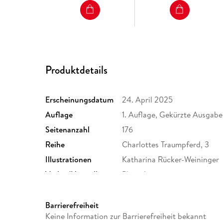
Produktdetails
Erscheinungsdatum
24. April 2025
Auflage
1. Auflage, Gekürzte Ausgabe
Seitenanzahl
176
Reihe
Charlottes Traumpferd, 3
Illustrationen
Katharina Rücker-Weininger
Verlag/Hersteller
Planet!
Gewicht
332 g
Sonstiges
Gebunden mit Spotlack
Barrierefreiheit
Keine Information zur Barrierefreiheit bekannt
Herstelleradresse
Thienemann-Esslinger Verla