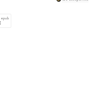
 epub
€