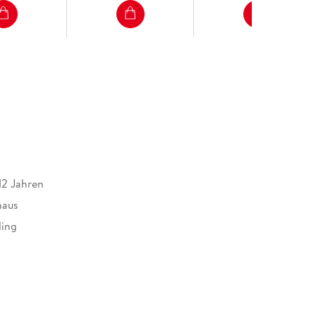
12 Jahren
haus
ling
22 mm
508193