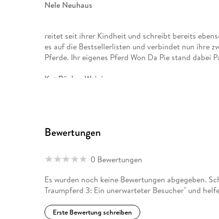
Nele Neuhaus
reitet seit ihrer Kindheit und schreibt bereits ebe
es auf die Bestsellerlisten und verbindet nun ihre
Pferde. Ihr eigenes Pferd Won Da Pie stand dabei P
Kat Rücker-Weininger
studierte nach der Lehrzeit zur Handbuchbinderin
Designer Bookbinder in London Grafik in München. 
Pferden auf dem Land und arbeitet als Illustratorin
Bewertungen
0 Bewertungen
Es wurden noch keine Bewertungen abgegeben. Schr
Traumpferd 3: Ein unerwarteter Besucher" und helf
Erste Bewertung schreiben