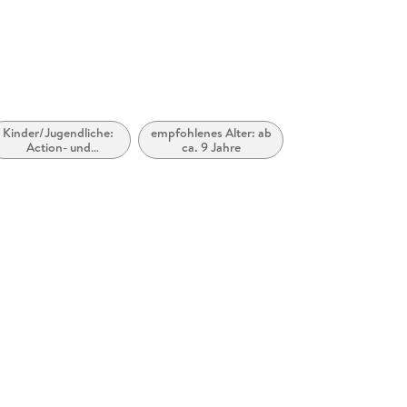
hienemann.de
Kinder/Jugendliche:
empfohlenes Alter: ab
Action- und
ca. 9 Jahre
Abenteuergeschichten