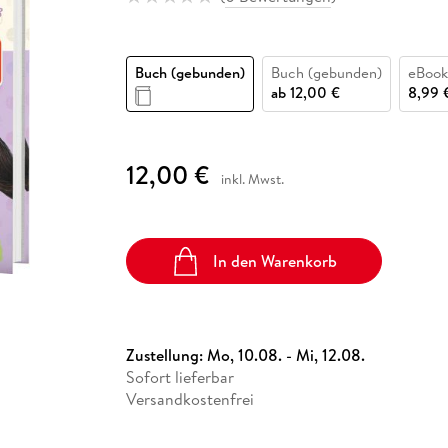
Fremdsprachige Bücher
n Lernhilfen
 Jugendbücher
eiber
Hörbuch Downloads im Bundle
cher
 Vergleich
 Puzzlezubehör
Lernen
New Adult
STABILO
Taschenbücher
hilfen
hriller
 Backen
er
lender
Ratgeber
Buch (gebunden)
Buch (gebunden)
eBook
op
hriller
Romance
ab
12,00 €
8,99 
Sachbücher
precher:innen
Science Fiction
12,00 €
inkl. Mwst.
Fremdsprachige Bücher
In den Warenkorb
Zustellung:
Mo, 10.08. - Mi, 12.08.
Sofort lieferbar
Versandkostenfrei