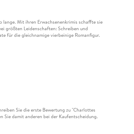
nso lange. Mit ihren Erwachsenenkrimis schaffte sie
 zwei größten Leidenschaften: Schreiben und
ate für die gleichnamige vierbeinige Romanfigur.
 und einem prägenden Wanderjahr bei einem
Heute lebt sie mit Familie, Hund, Katze und
, Autorin sowie Buchrestauratorin.
eiben Sie die erste Bewertung zu "Charlottes
en Sie damit anderen bei der Kaufentscheidung.