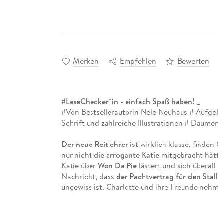
Merken
Empfehlen
Bewerten
#LeseChecker*in - einfach Spaß haben! _
#
Von Bestsellerautorin Nele Neuhaus
#
Aufgel
Schrift und zahlreiche Illustrationen
#
Daumenki
Der neue Reitlehrer
ist wirklich klasse, finde
nur nicht
die arrogante Katie
mitgebracht hätt
Katie über
Won Da Pie
lästert und sich überal
Nachricht, dass
der Pachtvertrag für den Stall
ungewiss ist. Charlotte und ihre Freunde ne
bekommen Hilfe von unerwarteter Seite . . .