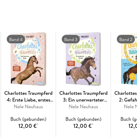
Gekürzte Textversion mit tollen Zeichnungen
Begeisterte Leserstimmen zu den LeseChecker
"Passend mit der übersichtlichen Schriftgröße
Wenn das Bücher nicht interessant macht, weiß
Band 4
Band 3
Band 2
Gekürzte Ausgabe
Charlottes Traumpferd
Charlottes Traumpferd
Charlotte
4: Erste Liebe, erstes
3: Ein unerwarteter
2: Gefa
Nele Neuhaus
Turnier
Nele Neuhaus
Besucher
Nele 
Rei
Buch (gebunden)
Buch (gebunden)
Buch (
12,00 €
12,00 €
12,
*
*