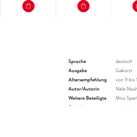
Sprache
deutsch
Ausgabe
Gekürzt
Altersempfehlung
von 9 bis 
Autor/Autorin
Nele Neu
Weitere Beteiligte
Mira Sper
Produktart
gebunden
Größe (L/B/H)
208/151/
ISBN
9783522
g GmbH, Blumenstraße 36,