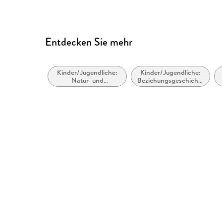
70182 Stuttgart, service@t
Entdecken Sie mehr
Kinder/Jugendliche:
Kinder/Jugendliche:
Natur- und
Beziehungsgeschichten
Tiergeschichten
- Romantik, Liebe
oder Freundschaft