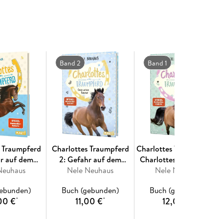
n:
 ist das #LesecheckerIn-Paket super abgerundet.
 ich auch nicht!" (blaxy87)
Band 2
Band 1
s Traumpferd
Charlottes Traumpferd
Charlottes Traumpferd 1
hr auf dem
2: Gefahr auf dem
Charlottes Traumpferd
Neuhaus
terhof
Nele Neuhaus
Reiterhof
Nele Neuhaus
gebunden)
Buch (gebunden)
Buch (gebunden)
00 €
11,00 €
12,00 €
*
*
*