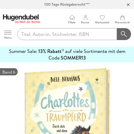
100 Tage Rückgaberecht***
Abholung in über 100 Filialen
Filiale
Konto
Merkzettel
Warenkorb
Hugendubel
Menu
Summer Sale:
13% Rabatt
auf viele Sortimente mit dem
12
mehr
Code
SOMMER13
erfahren
Band 6