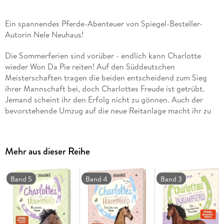
Ein spannendes Pferde-Abenteuer von Spiegel-Besteller-
Autorin Nele Neuhaus!
Die Sommerferien sind vorüber - endlich kann Charlotte
wieder Won Da Pie reiten! Auf den Süddeutschen
Meisterschaften tragen die beiden entscheidend zum Sieg
ihrer Mannschaft bei, doch Charlottes Freude ist getrübt.
Jemand scheint ihr den Erfolg nicht zu gönnen. Auch der
bevorstehende Umzug auf die neue Reitanlage macht ihr zu
schaffen, und der kommt schneller als erwartet: Eines Nachts
geht bei einem Gewitter ihr geliebter Reitstall in Flammen
auf und die Pferde geraten in Panik. Charlotte und ihre
Mehr aus dieser Reihe
Freundin Katie müssen rasch handeln. Wird es ihnen
gelingen, alle Pferde zu retten und in Sicherheit zu bringen?
Band 5
Band 4
Band 3