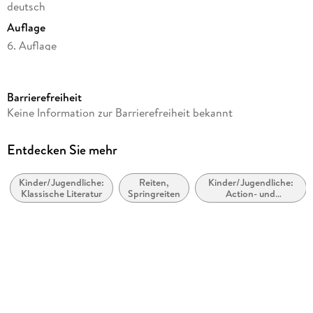
deutsch
Auflage
6. Auflage
Seitenanzahl
302
Barrierefreiheit
Altersempfehlung
Keine Information zur Barrierefreiheit bekannt
ab 10 Jahre
Reihe
Entdecken Sie mehr
Charlottes Traumpferd, 6
Kinder/Jugendliche:
Reiten,
Kinder/Jugendliche:
Autor/Autorin
Klassische Literatur
Springreiten
Action- und
Nele Neuhaus
Abenteuergeschichten
Verlag/Hersteller
Planet!
Produktart
gebunden
Gewicht