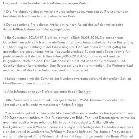
Preissenkungen beziehen sich auf den vorherigen Preis.
Die Preisbindung dieses Artikels wurde aufgehoben. Angaben zu Preissenkungen
7
beziehen sich auf den letzten gebundenen Preis.
Der gebundene Preis dieses Artikels wird nach Ablauf des auf der Artikelseite
8
dargestellten Datums vom Verlag angehoben.
Ihr Gutschein SOMMER13 gilt bis einschließlich 10.08.2026. Sie können den
12
Gutschein ausschließlich online einlösen unter www.hugendubel.de. Keine Bestellung
zur Abholung mit Zahlung in der Filiale möglich. Der Gutschein ist nicht gültig für
gesetzlich preisgebundene Artikel (deutschsprachige Bücher und eBooks) sowie für
preisgebundene Kalender, tolino shine (4016621130466), tolino select und das
Hugendubel Hörbuch Abo. Der Gutschein ist nicht mit anderen Gutscheinen und
Geschenkkarten kombinierbar. Eine Barauszahlung ist nicht möglich. Ein Weiterverkauf
und der Handel des Gutscheincodes sind nicht gestattet.
Leider können wir die Echtheit der Kundenbewertung aufgrund der großen Zahl an
15
Einzelbewertungen nicht prüfen.
Alle Informationen zur Tiefpreisgarantie finden Sie
hier
16
Alle Preise verstehen sich inkl. der gesetzlichen MwSt. Informationen über den
*
Versand und anfallende Versandkosten finden Sie
hier
Alle online gekauften Versandartikel beinhalten ein erweitertes Rückgaberecht von
***
100 Tagen nach Kaufdatum. Die Rücknahme von Bild-, Ton- und Datenträgern ist nur bei
noch versiegelter Ware möglich. Für in der Filiale gekaufte Artikel gilt ein
Rückgaberecht von 4 Wochen. Voraussetzung ist die Vorlage des Kassenbons und dass
sich der Artikel in wiederverkaufsfähigem Zustand befindet. Für digitale Produkte gilt
weiterhin die gesetzliche Widerrufsfrist von 14 Tagen. Bitte senden Sie Ihren Widerruf