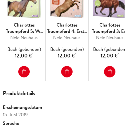
Charlottes
Charlottes
Charlottes
Traumpferd 5: Wir
Traumpferd 4: Erste
Traumpferd 3: Ein
sind doch Freunde
Nele Neuhaus
Liebe, erstes Turnier
Nele Neuhaus
Nele Neuhaus
unerwarteter
Besucher
Buch (gebunden)
Buch (gebunden)
Buch (gebunden)
12,00 €
12,00 €
12,00 €
*
*
*
Produktdetails
Erscheinungsdatum
15. Juni 2019
Sprache