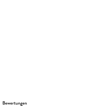
494 g
Größe (L/B/H)
211/149/38 mm
ISBN
9783522506564
Herstelleradresse
Thienemann-Esslinger Verlag GmbH, Blumenstraße 36,
70182 Stuttgart, service@thienemann.de
Bewertungen