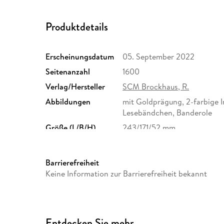
Produktdetails
Erscheinungsdatum
05. September 2022
Seitenanzahl
1600
Verlag/Hersteller
SCM Brockhaus, R.
Abbildungen
mit Goldprägung, 2-farbige 
Lesebändchen, Banderole
Größe (L/B/H)
243/171/52 mm
Herstelleradresse
SCM Verlagsgruppe GmbH, Ma
Holzgerlingen, info@scm-ve
Barrierefreiheit
Keine Information zur Barrierefreiheit bekannt
Entdecken Sie mehr