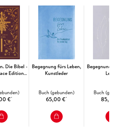
. Die Bibel -
Begegnung fürs Leben,
Begegnung fürs Leben,
ace Edition,
Kunstleder
Leder
eauxrot
gebunden)
Buch (gebunden)
Buch (gebunden)
00 €
65,00 €
85,00 €
*
*
*