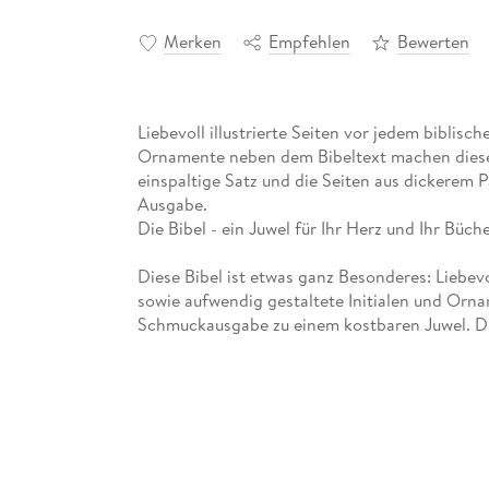
Merken
Empfehlen
Bewerten
Liebevoll illustrierte Seiten vor jedem biblisc
Ornamente neben dem Bibeltext machen diese
einspaltige Satz und die Seiten aus dickerem Pa
Ausgabe.
Die Bibel - ein Juwel für Ihr Herz und Ihr Büch
Diese Bibel ist etwas ganz Besonderes: Liebevo
sowie aufwendig gestaltete Initialen und Or
Schmuckausgabe zu einem kostbaren Juwel. Die 
schmücken den Bibeltext mit detailverliebten 
Anmutung. Der einspaltige Satz und die Seiten 
einer Klassiker-Ausgabe.
Gekleidet in hochwertigem Leineneinband und
Grace Edition« auch zu einem echten Sammlers