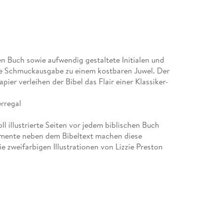
hen Buch sowie aufwendig gestaltete Initialen und
 Schmuckausgabe zu einem kostbaren Juwel. Der
pier verleihen der Bibel das Flair einer Klassiker-
erregal
ll illustrierte Seiten vor jedem biblischen Buch
namente neben dem Bibeltext machen diese
zweifarbigen Illustrationen von Lizzie Preston
Extras und schenken den Seiten eine edle
aus dickerem Papier verleihen der Bibel das Flair
 veredelt mit Goldfolienprägung wird die »Golden
tück für Liebhaber.