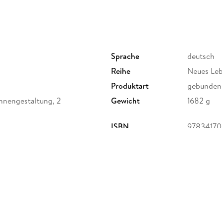
Sprache
deutsch
Reihe
Neues Leb
Produktart
gebunden
Innengestaltung, 2
Gewicht
1682 g
ISBN
9783417
x-Eyth-Str. 41, 71088
rlagsgruppe.de