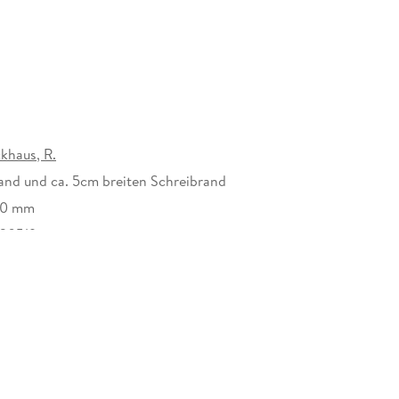
khaus, R.
and und ca. 5cm breiten Schreibrand
70 mm
20519