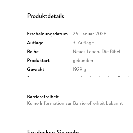
Produktdetails
Erscheinungsdatum
26. Januar 2026
Auflage
3. Auflage
Reihe
Neues Leben. Die Bibel
Produktart
gebunden
Gewicht
1929 g
Sonstiges
mit Leseband und ca. 5cm br
Herstelleradresse
SCM Verlagsgruppe GmbH, Ma
Holzgerlingen, info@scm-ve
Barrierefreiheit
Keine Information zur Barrierefreiheit bekannt
Entdecken Sie mehr