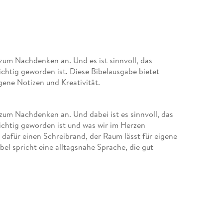
 zum Nachdenken an. Und es ist sinnvoll, das
ichtig geworden ist. Diese Bibelausgabe bietet
gene Notizen und Kreativität.
 zum Nachdenken an. Und dabei ist es sinnvoll, das
wichtig geworden ist und was wir im Herzen
dafür einen Schreibrand, der Raum lässt für eigene
el spricht eine alltagsnahe Sprache, die gut
s Kunstleder ist langlebig und macht diese Bibel zu