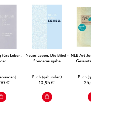
 fürs Leben,
Neues Leben. Die Bibel -
NLB Art Journaling Bibe
eder
Sonderausgabe
Gesamtausgabe im
Ringbuch
gebunden)
Buch (gebunden)
Buch (gebunden)
00 €
10,95 €
25,00 €
*
*
*