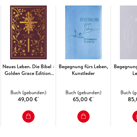
Neues Leben. Die Bibel -
Begegnung fürs Leben,
Begegnung
Golden Grace Edition,
Kunstleder
L
Bordeauxrot
Buch (gebunden)
Buch (gebunden)
Buch (
49,00 €
65,00 €
85,
*
*